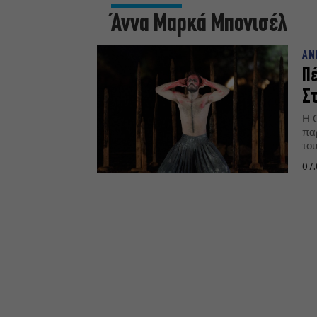
Άννα Μαρκά Μπονισέλ
ΑΝ
Πέ
Στ
Η 
πα
το
στ
07.