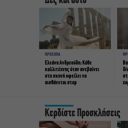
Δες και αυτό
ΠΡΟΣΩΠΑ
ΠΡ
Ελεάνα Ανδρεούδη: Κάθε
Βα
καλλιτέχνης όταν ανεβαίνει
δί
στη σκηνή οφείλει να
στ
αισθάνεται σταρ
χο
Κερδίστε Προσκλήσεις