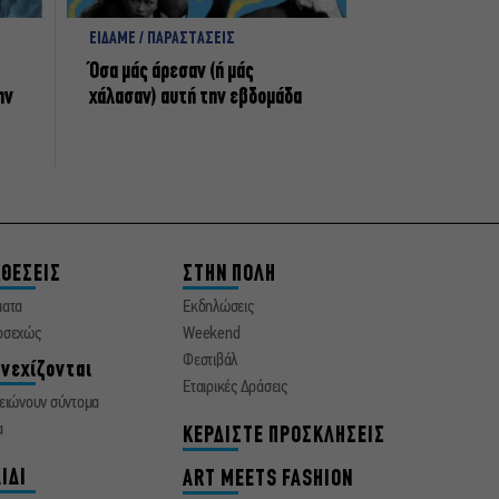
ΕΙΔΑΜΕ / ΠΑΡΑΣΤΑΣΕΙΣ
Όσα μάς άρεσαν (ή μάς
ην
χάλασαν) αυτή την εβδομάδα
ΘΕΣΕΙΣ
ΣΤΗΝ ΠΟΛΗ
ματα
Εκδηλώσεις
οσεχώς
Weekend
Φεστιβάλ
νεχίζονται
Εταιρικές Δράσεις
ειώνουν σύντομα
α
ΚΕΡΔΙΣΤΕ ΠΡΟΣΚΛΗΣΕΙΣ
ΙΔΙ
ART MEETS FASHION