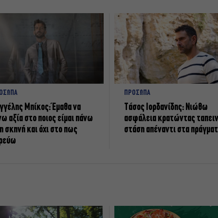
ΟΣΩΠΑ
ΠΡΟΣΩΠΑ
γγέλης Μπίκος: Έμαθα να
Tάσος Ιορδανίδης: Νιώθω
νω αξία στο ποιος είμαι πάνω
ασφάλεια κρατώντας ταπει
η σκηνή και όχι στο πως
στάση απέναντι στα πράγμα
ρεύω