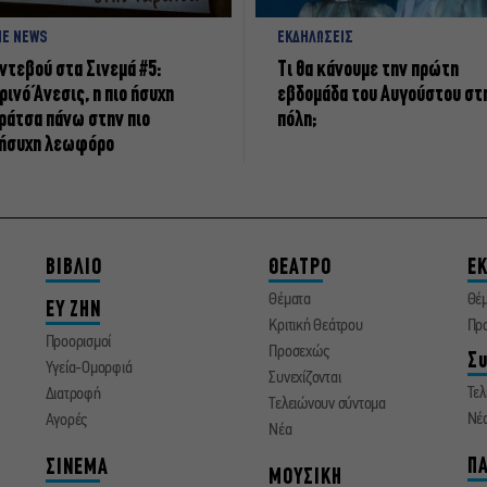
NE NEWS
ΕΚΔΗΛΩΣΕΙΣ
ντεβού στα Σινεμά #5:
Τι θα κάνουμε την πρώτη
ρινό Άνεσις, η πιο ήσυχη
εβδομάδα του Αυγούστου στ
ράτσα πάνω στην πιο
πόλη;
ήσυχη λεωφόρο
ΒΙΒΛΙΟ
ΘΕΑΤΡΟ
ΕΚ
Θέματα
Θέ
ΕΥ ΖΗΝ
Κριτική Θεάτρου
Πρ
Προορισμοί
Προσεχώς
Συ
Υγεία-Ομορφιά
Συνεχίζονται
Τελ
Διατροφή
Τελειώνουν σύντομα
Νέ
Αγορές
Νέα
ΠΑ
ΣΙΝΕΜΑ
ΜΟΥΣΙΚΗ