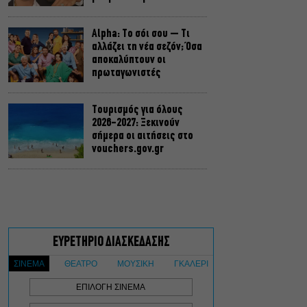
Alpha: Το σόι σου – Τι
αλλάζει τη νέα σεζόν; Όσα
αποκαλύπτουν οι
πρωταγωνιστές
Τουρισμός για όλους
2026-2027: Ξεκινούν
σήμερα οι αιτήσεις στο
vouchers.gov.gr
Η μεγάλη φωτιά από τον
Κιθαιρώνα έως το Πόρτο
Γερμενό, σ’ ένα
συγκλονιστικό timelapse
Ο Γιάννης Χαρούλης θα
δώσει μια τελευταία
καλοκαιρινή συναυλία στο
Θέατρο Γης