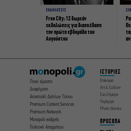
ΕΚΔΗΛΩΣΕΙΣ
CI
Free City: 12 δωρεάν
Ρα
εκδηλώσεις για διασκέδαση
Θε
την πρώτη εβδομάδα του
τα
Αυγούστου
αν
ΙΣΤΟΡΙΕΣ
Επίκαιρα
Ποιοι είμαστε
Art & Culture
Διαφήμιση
Σαν Σήμερα
Αποστολή Δελτίων Τύπου
Περίεργα
Premium Content Services
Photo Stories
Premium Network
Monopoli widgets
ΠΡΟΣΩΠΑ
Πολιτική Απορρήτου