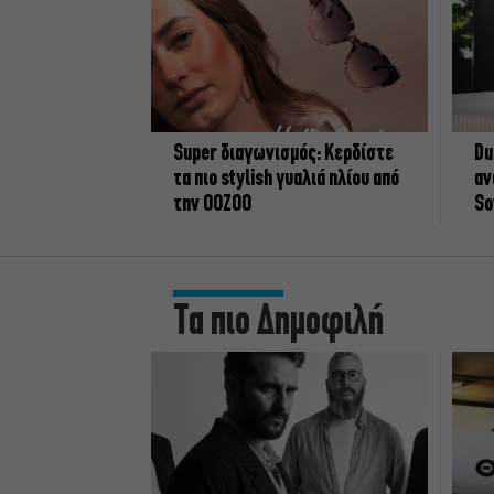
Super διαγωνισμός: Κερδίστε
Du
τα πιο stylish γυαλιά ηλίου από
αν
την OOZOO
So
Τα πιο Δημοφιλή