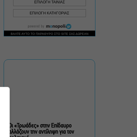
πολίτες β’ κατηγορίας,
του Brian Friel για β’
σεζόν στο Θέατρο Τζένη
Καρέζη
Στο «κόκκινο» ο κίνδυνος
πυρκαγιάς σήμερα σε
Αττική, Στερεά Ελλάδα και
Βόρειο Αιγαίο
Έλενα Χούντα: Μουσικό
Φεστιβάλ Αίγινας, ένας
πολιτιστικός θεσμός με
διάρκεια
Οι «Τρωάδες» στην Επίδαυρο
αλλάζουν την αντίληψη για τον