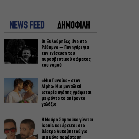
NEWS FEED
ΔΗΜΟΦΙΛΗ
Οι Ξυλούρηδες live στο
Ρέθυμνο – Πανηγύρι για
την ενίσχυση του
πυροσβεστικού σώματος
του νομού
«Μια Γυναίκα» στον
Alpha: Μια μοναδική
ιστορία αγάπης γράφεται
με φόντο το απέραντο
γαλάζιο
Η Μαύρη Σαμπούκα γίνεται
iconic και έρχεται στο
Θέατρο Λυκαβηττού για
μια μόνο παράσταση