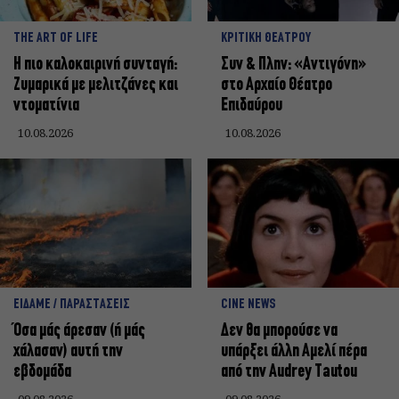
THE ART OF LIFE
ΚΡΙΤΙΚΗ ΘΕΑΤΡΟΥ
Η πιο καλοκαιρινή συνταγή:
Συν & Πλην: «Αντιγόνη»
Ζυμαρικά με μελιτζάνες και
στο Αρχαίο Θέατρο
ντοματίνια
Επιδαύρου
10.08.2026
10.08.2026
ΕΙΔΑΜΕ / ΠΑΡΑΣΤΑΣΕΙΣ
CINE NEWS
Όσα μάς άρεσαν (ή μάς
Δεν θα μπορούσε να
χάλασαν) αυτή την
υπάρξει άλλη Αμελί πέρα
εβδομάδα
από την Audrey Tautou
09.08.2026
09.08.2026