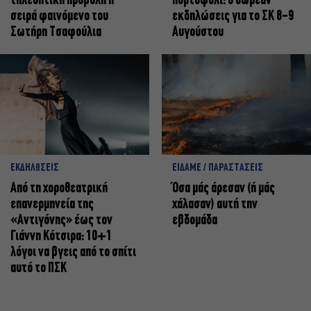
τηλεοπτική προβολή η
πορτοφόλι: 8 δωρεάν
σειρά φαινόμενο του
εκδηλώσεις για το ΣΚ 8-9
Σωτήρη Τσαφούλια
Αυγούστου
ΕΚΔΗΛΩΣΕΙΣ
ΕΙΔΑΜΕ / ΠΑΡΑΣΤΑΣΕΙΣ
Από τη χοροθεατρική
Όσα μάς άρεσαν (ή μάς
επανερμηνεία της
χάλασαν) αυτή την
«Αντιγόνης» έως τον
εβδομάδα
Γιάννη Κότσιρα: 10+1
λόγοι να βγεις από το σπίτι
αυτό το ΠΣΚ