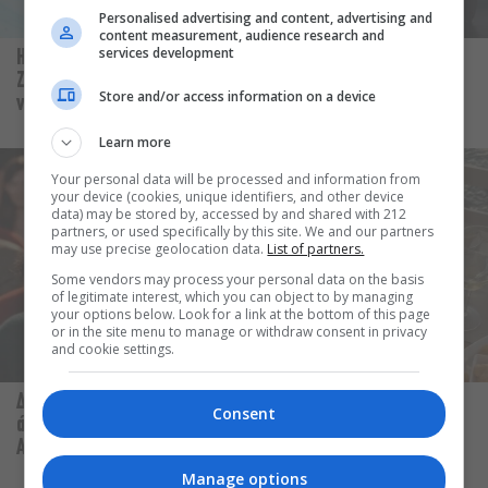
Personalised advertising and content, advertising and
content measurement, audience research and
services development
Η πιο καλοκαιρινή συνταγή:
Συν & Πλην: «Αντιγόνη»
Ζυμαρικά με μελιτζάνες και
στο Αρχαίο Θέατρο
Store and/or access information on a device
ντοματίνια
Επιδαύρου
Learn more
Your personal data will be processed and information from
your device (cookies, unique identifiers, and other device
data) may be stored by, accessed by and shared with 212
partners, or used specifically by this site. We and our partners
may use precise geolocation data.
List of partners.
Some vendors may process your personal data on the basis
of legitimate interest, which you can object to by managing
your options below. Look for a link at the bottom of this page
or in the site menu to manage or withdraw consent in privacy
and cookie settings.
Δεν θα μπορούσε να υπάρξει
Αύγουστος στην Αθήνα: 5
Consent
άλλη Αμελί πέρα από την
μαγαζιά που κάνουν τις
Audrey Tautou
διακοπές να μοιάζουν λίγο
πιο κοντά
Manage options