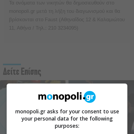
Τα ονόματα των νικητών θα δημοσιευθούν στο
monopoli.gr μετά τη λήξη του διαγωνισμού και θα
βρίσκονται στο Faust (Αθηναΐδος 12 & Καλαμιώτου
11, Αθήνα / Τηλ.: 210 3234095)
Δείτε Επίσης
monopoli.gr asks for your consent to use
your personal data for the following
purposes: