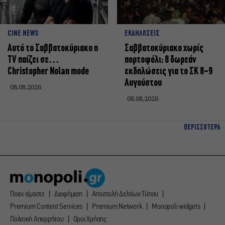
CINE NEWS
ΕΚΔΗΛΩΣΕΙΣ
Αυτό το Σαββατοκύριακο η
Σαββατοκύριακο χωρίς
TV παίζει σε…
πορτοφόλι: 8 δωρεάν
Christopher Nolan mode
εκδηλώσεις για το ΣΚ 8-9
Αυγούστου
08.08.2026
08.08.2026
ΠΕΡΙΣΣΟΤΕΡΑ
Ποιοι είμαστε
Διαφήμιση
Αποστολή Δελτίων Τύπου
Premium Content Services
Premium Network
Monopoli widgets
Πολιτική Απορρήτου
Οροι Χρήσης