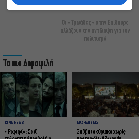
Οι «Τρωάδες» στην Επίδαυρο
αλλάζουν την αντίληψη για τον
πολιτισμό
Τα πιο Δημοφιλή
CINE NEWS
ΕΚΔΗΛΩΣΕΙΣ
«Ριφιφί»: Σε Α’
Σαββατοκύριακο χωρίς