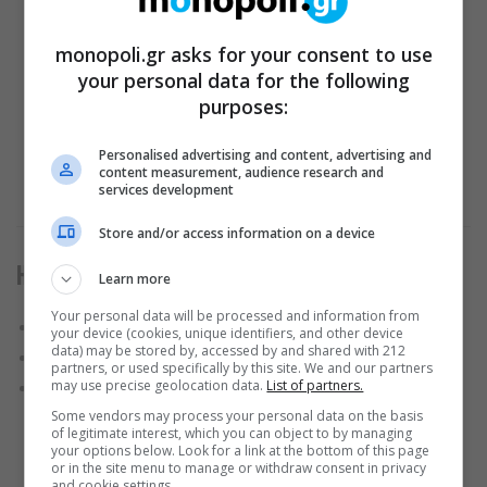
monopoli.gr asks for your consent to use
your personal data for the following
purposes:
Personalised advertising and content, advertising and
content measurement, audience research and
services development
Store and/or access information on a device
Ημερήσια Πακέτα Εισόδου στην Πισίνα
Learn more
Your personal data will be processed and information from
Δευτέρα-Πέμπτη: 10€ (ενήλικες) | 5€ (παιδιά)
your device (cookies, unique identifiers, and other device
data) may be stored by, accessed by and shared with 212
Παρασκευή-Κυριακή: 12€ (ενήλικες) | 6€ (παιδιά)
partners, or used specifically by this site. We and our partners
may use precise geolocation data.
List of partners.
Δωρεάν για παιδιά έως 5 ετών
Some vendors may process your personal data on the basis
of legitimate interest, which you can object to by managing
your options below. Look for a link at the bottom of this page
or in the site menu to manage or withdraw consent in privacy
and cookie settings.