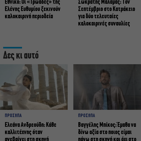
Εθνικό: Οι «Τρωάδες» της
Σωκράτης Μάλαμας: Τον
Ελένης Ευθυμίου ξεκινούν
Σεπτέμβριο στο Κατράκειο
καλοκαιρινή περιοδεία
για δύο τελευταίες
καλοκαιρινές συναυλίες
Δες κι αυτό
ΠΡΟΣΩΠΑ
ΠΡΟΣΩΠΑ
Ελεάνα Ανδρεούδη: Κάθε
Βαγγέλης Μπίκος: Έμαθα να
καλλιτέχνης όταν
δίνω αξία στο ποιος είμαι
ανεβαίνει στη σκηνή
πάνω στη σκηνή και όχι στο