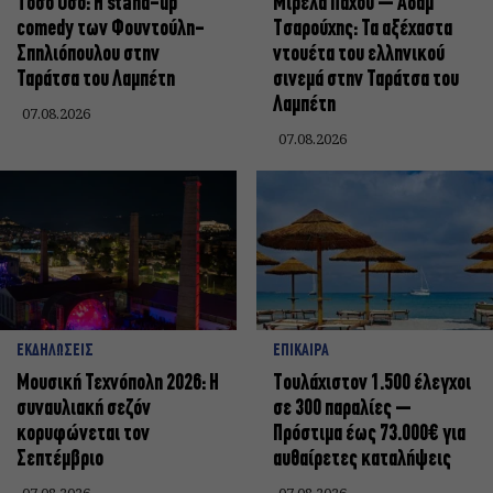
Τόσο Όσο: Η stand-up
Μιρέλα Πάχου – Αδάμ
comedy των Φουντούλη-
Τσαρούχης: Τα αξέχαστα
Σπηλιόπουλου στην
ντουέτα του ελληνικού
Ταράτσα του Λαμπέτη
σινεμά στην Ταράτσα του
Λαμπέτη
07.08.2026
07.08.2026
ΕΚΔΗΛΩΣΕΙΣ
ΕΠΙΚΑΙΡΑ
Μουσική Τεχνόπολη 2026: Η
Τουλάχιστον 1.500 έλεγχοι
συναυλιακή σεζόν
σε 300 παραλίες –
κορυφώνεται τον
Πρόστιμα έως 73.000€ για
Σεπτέμβριο
αυθαίρετες καταλήψεις