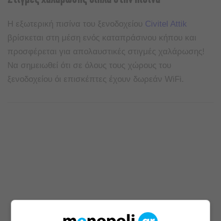
Η εξωτερική πισίνα του ξενοδοχείου
Civitel Attik
βρίσκεται στη μέση ενός καταπράσινου κήπου και
προσφέρεται για απολαυστικές στιγμές χαλάρωσης!
Να σημειωθεί ότι σε όλους τους χώρους του
ξενοδοχείου όι επισκέπτες έχουν δωρεάν WiFi.