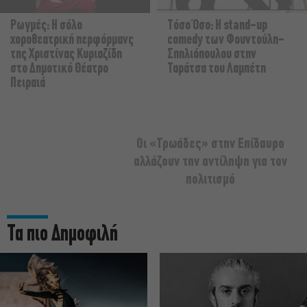
Ρωγμές: Η σόλο
Τόσο Όσο: Η stand-up
χοροθεατρική περφόρμανς
comedy των Φουντούλη-
της Χριστίνας Κυριαζίδη
Σπηλιόπουλου στην
στο Δημοτικό Θέατρο
Ταράτσα του Λαμπέτη
Πειραιά
Οι «Τρωάδες» στην Επίδαυρο
αλλάζουν την αντίληψη για τον
πολιτισμό
Τα πιο Δημοφιλή