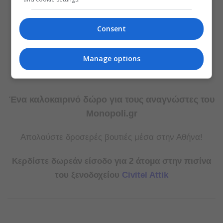
Consent
Manage options
Ένα καλοκαιρινό δώρο για τους αναγνώστες του
Monopoli.gr
Απολαύστε δροσερές βουτιές μέσα στην Αθήνα!
Κερδίστε δωρεάν είσοδο για 2 άτομα στην πισίνα
του ξενοδοχείου
Civitel Attik