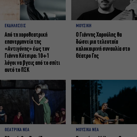
ΕΚΔΗΛΩΣΕΙΣ
ΜΟΥΣΙΚΗ
Από τη χοροθεατρική
Ο Γιάννης Χαρούλης θα
επανερμηνεία της
δώσει μια τελευταία
«Αντιγόνης» έως τον
καλοκαιρινή συναυλία στο
Γιάννη Κότσιρα: 10+1
Θέατρο Γης
λόγοι να βγεις από το σπίτι
αυτό το ΠΣΚ
ΘΕΑΤΡΙΚΑ ΝΕΑ
ΜΟΥΣΙΚΑ ΝΕΑ