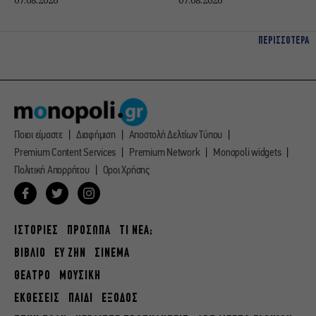
07.08.2026
07.08.2026
ΠΕΡΙΣΣΟΤΕΡΑ
Ποιοι είμαστε
Διαφήμιση
Αποστολή Δελτίων Τύπου
Premium Content Services
Premium Network
Monopoli widgets
Πολιτική Απορρήτου
Οροι Χρήσης
ΙΣΤΟΡΙΕΣ
ΠΡΟΣΩΠΑ
ΤΙ ΝΕΑ;
ΒΙΒΛΙΟ
ΕΥ ΖΗΝ
ΣΙΝΕΜΑ
ΘΕΑΤΡΟ
ΜΟΥΣΙΚΗ
ΕΚΘΕΣΕΙΣ
ΠΑΙΔΙ
ΕΞΟΔΟΣ