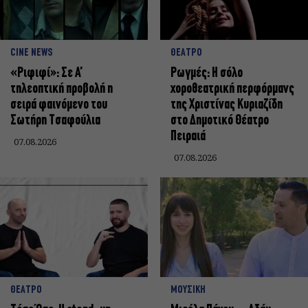
CINE NEWS
ΘΕΑΤΡΟ
«Ριφιφί»: Σε Α’
Ρωγμές: Η σόλο
τηλεοπτική προβολή η
χοροθεατρική περφόρμανς
σειρά φαινόμενο του
της Χριστίνας Κυριαζίδη
Σωτήρη Τσαφούλια
στο Δημοτικό Θέατρο
Πειραιά
07.08.2026
07.08.2026
ΘΕΑΤΡΟ
ΜΟΥΣΙΚΗ