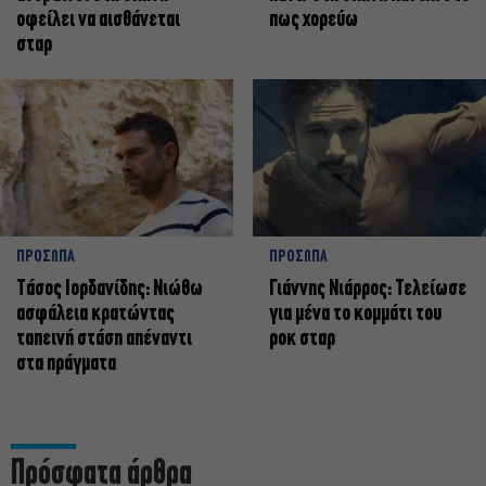
οφείλει να αισθάνεται
πως χορεύω
σταρ
ΠΡΟΣΩΠΑ
ΠΡΟΣΩΠΑ
Tάσος Ιορδανίδης: Νιώθω
Γιάννης Νιάρρος: Τελείωσε
ασφάλεια κρατώντας
για μένα το κομμάτι του
ταπεινή στάση απέναντι
ροκ σταρ
στα πράγματα
Πρόσφατα άρθρα