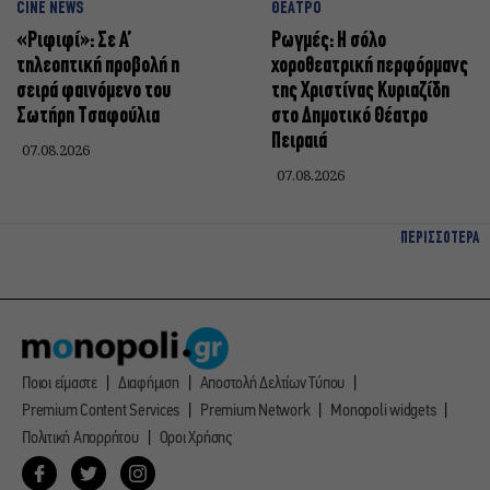
CINE NEWS
ΘΕΑΤΡΟ
«Ριφιφί»: Σε Α’
Ρωγμές: Η σόλο
τηλεοπτική προβολή η
χοροθεατρική περφόρμανς
σειρά φαινόμενο του
της Χριστίνας Κυριαζίδη
Σωτήρη Τσαφούλια
στο Δημοτικό Θέατρο
Πειραιά
07.08.2026
07.08.2026
ΠΕΡΙΣΣΟΤΕΡΑ
Ποιοι είμαστε
Διαφήμιση
Αποστολή Δελτίων Τύπου
Premium Content Services
Premium Network
Monopoli widgets
Πολιτική Απορρήτου
Οροι Χρήσης