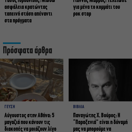
Tάσος Ιορδανίδης: Νιώθω
Γιάννης Νιάρρος: Τελείωσε
ασφάλεια κρατώντας
για μένα το κομμάτι του
ταπεινή στάση απέναντι
ροκ σταρ
στα πράγματα
Πρόσφατα άρθρα
ΓΕΥΣΗ
ΒΙΒΛΙΑ
Αύγουστος στην Αθήνα: 5
Παναγώτης Χ. Βούρος: Η
μαγαζιά που κάνουν τις
“Παραξενιά” είναι η δύναμή
διακοπές να μοιάζουν λίγο
μας να μπορούμε να