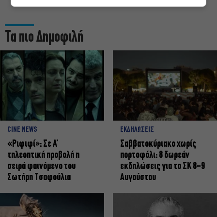
Τα πιο Δημοφιλή
CINE NEWS
ΕΚΔΗΛΩΣΕΙΣ
«Ριφιφί»: Σε Α’
Σαββατοκύριακο χωρίς
τηλεοπτική προβολή η
πορτοφόλι: 8 δωρεάν
σειρά φαινόμενο του
εκδηλώσεις για το ΣΚ 8-9
Σωτήρη Τσαφούλια
Αυγούστου