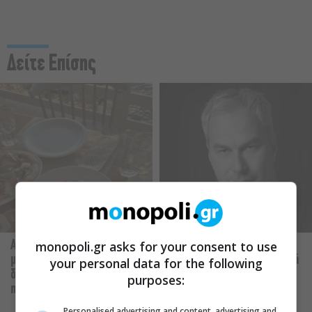
Δείτε Επίσης
monopoli.gr asks for your consent to use
Αύγουστος στην Αθήνα: 5
Παναγώτης Χ. Βούρος: Η
μαγαζιά που κάνουν τις
“Παραξενιά” είναι η δύναμή
your personal data for the following
διακοπές να μοιάζουν λίγο
μας να μπορούμε να
purposes:
πιο κοντά
διαφέρουμε
Personalised advertising and content, advertising and