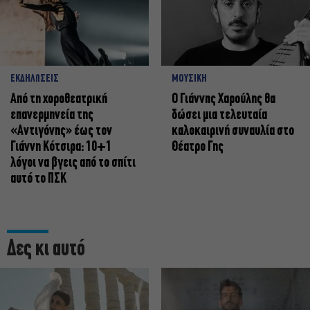
ΕΚΔΗΛΩΣΕΙΣ
ΜΟΥΣΙΚΗ
Από τη χοροθεατρική
Ο Γιάννης Χαρούλης θα
επανερμηνεία της
δώσει μια τελευταία
«Αντιγόνης» έως τον
καλοκαιρινή συναυλία στο
Γιάννη Κότσιρα: 10+1
Θέατρο Γης
λόγοι να βγεις από το σπίτι
αυτό το ΠΣΚ
Δες κι αυτό