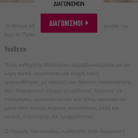
ΔΙΑΓΩΝΙΣΜΩΝ
A
A
ΔΙΑΓΩΝΙΣΜΟΙ
Το θέατρο ΜΠΕΛΛΟΣ, παρουσιάζει την κωμωδία του
Κώστα Παπαπέτρου
Amore
trio.
Υπόθεση
Ένας καθηγητής Θεολογίας, αρραβωνιασμένος με μία
κόρη παπά, ερωτεύεται μια νεαρή λαική
τραγουδίστρια, με αφορμή μια ιδιότυπη συγκατοίκηση.
Δύο διαφορετικοί κόσμοι γνωρίζονται, έρχονται σε
σύγκρουση, ερωτεύονται και στο τέλος αγαπιούνται
μέσα από πολλές κωμικές καταστάσεις αλλά και
σκηνές συγκίνησης και τρυφερότητας.
Ο Γιώργης Κοντοπόδης, καθηγητής στην δραματική