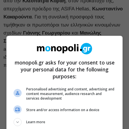
από την
Κλεοπάτρα Κοραή
, στον προκάτοχό της,
απερχόμενο πρόεδρο της ASIFA Hellas,
Κωνσταντίνο
Κακαρούντα
. Για τη συνολική προσφορά τους
τιμήθηκαν οι πρωτοπόροι των ελληνικών κινουμένων
σχεδίων
Γιάννης Γεωργαρίου
και
Μανώλης
Σακαδάκης
. Τα βραβεία απένειμε η παραγωγός,
animator και ακαδημαϊκός
Αναστασία Δημητρά
,
ιδρυτικό μέλος της ASIFA Hellas και από το 2025
monopoli.gr asks for your consent to use
πρόεδρος της ASIFA International.
your personal data for the following
purposes:
Personalised advertising and content, advertising and
content measurement, audience research and
services development
Store and/or access information on a device
Learn more