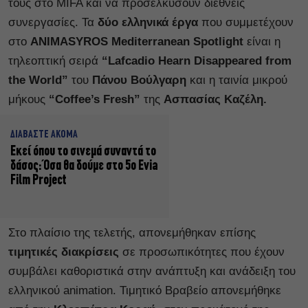
τους στο MIFA και να προσελκύσουν διεθνείς
συνεργασίες. Τα
δύο ελληνικά έργα
που συμμετέχουν
στο
ANIMASYROS Mediterranean Spotlight
είναι η
τηλεοπτική σειρά
“Lafcadio Hearn Disappeared from
the World”
του
Πάνου Βούλγαρη
και η ταινία μικρού
μήκους
“Coffee’s Fresh”
της
Ασπασίας
Καζέλη.
ΔΙΑΒΑΣΤΕ ΑΚΟΜΑ
Εκεί όπου το σινεμά συναντά το
δάσος: Όσα θα δούμε στο 5ο Evia
Film Project
Στο πλαίσιο της τελετής, απονεμήθηκαν επίσης
τιμητικές διακρίσεις
σε προσωπικότητες που έχουν
συμβάλει καθοριστικά στην ανάπτυξη και ανάδειξη του
ελληνικού animation. Τιμητικό Βραβείο απονεμήθηκε