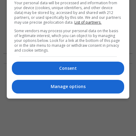
Your personal data will be processed and information from
your device (cookies, unique identifiers, and other device
data) may be stored by, accessed by and shared with 212
partners, or used specifically by this site. We and our partners
may use precise geolocation data.
List of partners.
Some vendors may process your personal data on the basis
of legitimate interest, which you can object to by managing
your options below. Look for a link at the bottom of this page
Stavros Charisopoulos Photography/ Αθηνά Καρτάλου
or in the site menu to manage or withdraw consent in privacy
και Νικόλας Κολλινιάτης
and cookie settings.
Consent
Manage options