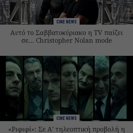
CINE NEWS
Αυτό το Σαββατοκύριακο η TV παίζει
σε… Christopher Nolan mode
CINE NEWS
«Ριφιφί»: Σε Α’ τηλεοπτική προβολή η