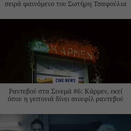
σειρά φαινόμενο του Σωτήρη Τσαφούλια
CINE NEWS
Ραντεβού στα Σινεμά #6: Κάρμεν, εκεί
όπου η γειτονιά δίνει σινεφίλ ραντεβού