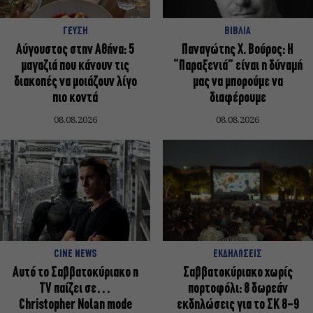
ΓΕΥΣΗ
ΒΙΒΛΙΑ
Αύγουστος στην Αθήνα: 5
Παναγώτης Χ. Βούρος: Η
μαγαζιά που κάνουν τις
“Παραξενιά” είναι η δύναμή
διακοπές να μοιάζουν λίγο
μας να μπορούμε να
πιο κοντά
διαφέρουμε
08.08.2026
08.08.2026
CINE NEWS
ΕΚΔΗΛΩΣΕΙΣ
Αυτό το Σαββατοκύριακο η
Σαββατοκύριακο χωρίς
TV παίζει σε…
πορτοφόλι: 8 δωρεάν
Christopher Nolan mode
εκδηλώσεις για το ΣΚ 8-9