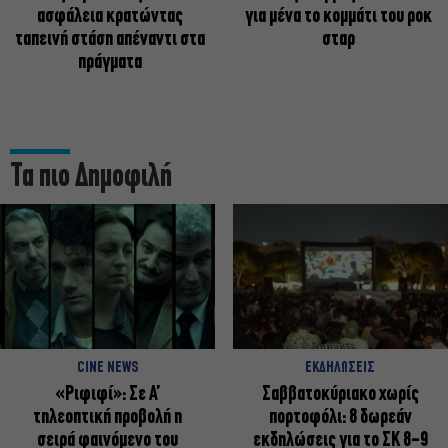
ασφάλεια κρατώντας
για μένα το κομμάτι του ροκ
ταπεινή στάση απέναντι στα
σταρ
πράγματα
Τα πιο Δημοφιλή
CINE NEWS
ΕΚΔΗΛΩΣΕΙΣ
«Ριφιφί»: Σε Α’
Σαββατοκύριακο χωρίς
τηλεοπτική προβολή η
πορτοφόλι: 8 δωρεάν
σειρά φαινόμενο του
εκδηλώσεις για το ΣΚ 8-9