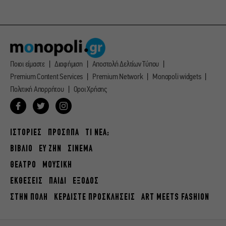
Ποιοι είμαστε
Διαφήμιση
Αποστολή Δελτίων Τύπου
Premium Content Services
Premium Network
Monopoli widgets
Πολιτική Απορρήτου
Οροι Χρήσης
ΙΣΤΟΡΙΕΣ
ΠΡΟΣΩΠΑ
ΤΙ ΝΕΑ;
ΒΙΒΛΙΟ
ΕΥ ΖΗΝ
ΣΙΝΕΜΑ
ΘΕΑΤΡΟ
ΜΟΥΣΙΚΗ
ΕΚΘΕΣΕΙΣ
ΠΑΙΔΙ
ΕΞΟΔΟΣ
ΣΤΗΝ ΠΟΛΗ
ΚΕΡΔΙΣΤΕ ΠΡΟΣΚΛΗΣΕΙΣ
ART MEETS FASHION