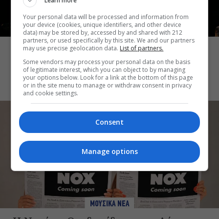
Learn more
Your personal data will be processed and information from
your device (cookies, unique identifiers, and other device
ΜΟΥΣΙΚΑ ΝΕΑ
data) may be stored by, accessed by and shared with 212
partners, or used specifically by this site. We and our partners
Σωκράτης Μάλαμας: Τον Σεπτέμβριο
may use precise geolocation data.
List of partners.
στο Κατράκειο για δύο τελευταίες
Some vendors may process your personal data on the basis
of legitimate interest, which you can object to by managing
καλοκαιρινές συναυλίες
your options below. Look for a link at the bottom of this page
or in the site menu to manage or withdraw consent in privacy
and cookie settings.
Consent
Manage options
ΜΟΥΣΙΚΑ ΝΕΑ