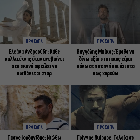
ΠΡΟΣΩΠΑ
ΠΡΟΣΩΠΑ
Ελεάνα Ανδρεούδη: Κάθε
Βαγγέλης Μπίκος: Έμαθα να
καλλιτέχνης όταν ανεβαίνει
δίνω αξία στο ποιος είμαι
στη σκηνή οφείλει να
πάνω στη σκηνή και όχι στο
αισθάνεται σταρ
πως χορεύω
ΠΡΟΣΩΠΑ
ΠΡΟΣΩΠΑ
Tάσος Ιορδανίδης: Νιώθω
Γιάννης Νιάρρος: Τελείωσε