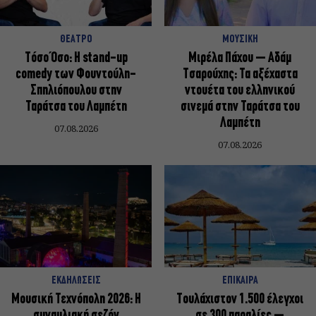
ΘΕΑΤΡΟ
ΜΟΥΣΙΚΗ
Τόσο Όσο: Η stand-up
Μιρέλα Πάχου – Αδάμ
comedy των Φουντούλη-
Τσαρούχης: Τα αξέχαστα
Σπηλιόπουλου στην
ντουέτα του ελληνικού
Ταράτσα του Λαμπέτη
σινεμά στην Ταράτσα του
Λαμπέτη
07.08.2026
07.08.2026
ΕΚΔΗΛΩΣΕΙΣ
ΕΠΙΚΑΙΡΑ
Μουσική Τεχνόπολη 2026: Η
Τουλάχιστον 1.500 έλεγχοι
συναυλιακή σεζόν
σε 300 παραλίες –