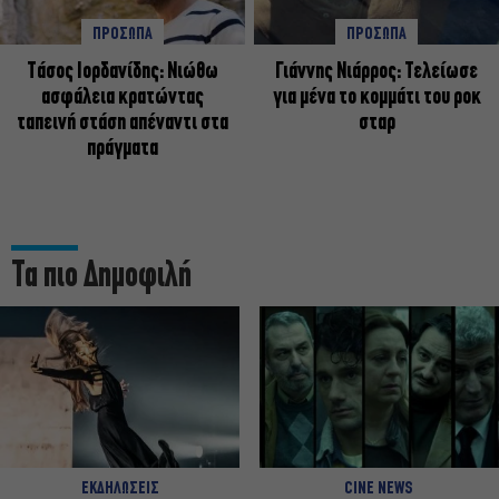
ΠΡΟΣΩΠΑ
ΠΡΟΣΩΠΑ
Tάσος Ιορδανίδης: Νιώθω
Γιάννης Νιάρρος: Τελείωσε
ασφάλεια κρατώντας
για μένα το κομμάτι του ροκ
ταπεινή στάση απέναντι στα
σταρ
πράγματα
Τα πιο Δημοφιλή
ΕΚΔΗΛΩΣΕΙΣ
CINE NEWS