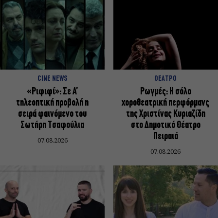
CINE NEWS
ΘΕΑΤΡΟ
«Ριφιφί»: Σε Α’
Ρωγμές: Η σόλο
τηλεοπτική προβολή η
χοροθεατρική περφόρμανς
σειρά φαινόμενο του
της Χριστίνας Κυριαζίδη
Σωτήρη Τσαφούλια
στο Δημοτικό Θέατρο
Πειραιά
07.08.2026
07.08.2026