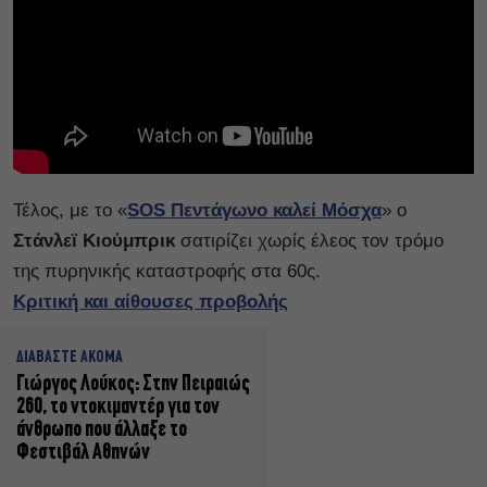
Τέλος, με το «
SOS Πεντάγωνο καλεί Μόσχα
» o
Στάνλεϊ Κιούμπρικ
σατιρίζει χωρίς έλεος τον τρόμο
της πυρηνικής καταστροφής στα 60ς.
Κριτική και αίθουσες προβολής
ΔΙΑΒΑΣΤΕ ΑΚΟΜΑ
Γιώργος Λούκος: Στην Πειραιώς
260, το ντοκιμαντέρ για τον
άνθρωπο που άλλαξε το
Φεστιβάλ Αθηνών