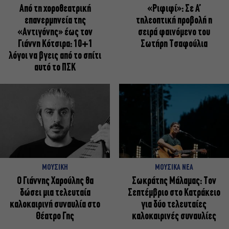
Από τη χοροθεατρική
«Ριφιφί»: Σε Α’
επανερμηνεία της
τηλεοπτική προβολή η
«Αντιγόνης» έως τον
σειρά φαινόμενο του
Γιάννη Κότσιρα: 10+1
Σωτήρη Τσαφούλια
λόγοι να βγεις από το σπίτι
αυτό το ΠΣΚ
ΜΟΥΣΙΚΗ
ΜΟΥΣΙΚΑ ΝΕΑ
Ο Γιάννης Χαρούλης θα
Σωκράτης Μάλαμας: Τον
δώσει μια τελευταία
Σεπτέμβριο στο Κατράκειο
καλοκαιρινή συναυλία στο
για δύο τελευταίες
Θέατρο Γης
καλοκαιρινές συναυλίες