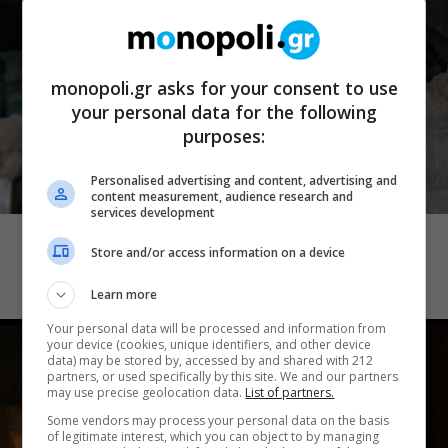
monopoli.gr asks for your consent to use
your personal data for the following
purposes:
Personalised advertising and content, advertising and
content measurement, audience research and
ΟΙ ΤΑΙΝΙΕΣ ΤΗΣ ΕΒΔΟΜΑΔΑΣ
services development
Πρεμιέρες: Η ώρα των κρίσιμων
Store and/or access information on a device
αποφάσεων για τον Spider-Man
Learn more
Your personal data will be processed and information from
your device (cookies, unique identifiers, and other device
data) may be stored by, accessed by and shared with 212
partners, or used specifically by this site. We and our partners
may use precise geolocation data.
List of partners.
Some vendors may process your personal data on the basis
of legitimate interest, which you can object to by managing