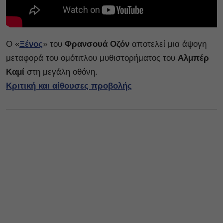
Ο «
Ξένος
» του
Φρανσουά Οζόν
αποτελεί μια άψογη
μεταφορά του ομότιτλου μυθιστορήματος του
Αλμπέρ
Καμί
στη μεγάλη οθόνη.
Κριτική και αίθουσες προβολής