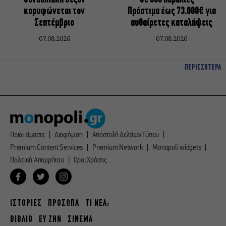
κορυφώνεται τον
Πρόστιμα έως 73.000€ για
Σεπτέμβριο
αυθαίρετες καταλήψεις
07.08.2026
07.08.2026
ΠΕΡΙΣΣΟΤΕΡΑ
Ποιοι είμαστε
Διαφήμιση
Αποστολή Δελτίων Τύπου
Premium Content Services
Premium Network
Monopoli widgets
Πολιτική Απορρήτου
Οροι Χρήσης
ΙΣΤΟΡΙΕΣ
ΠΡΟΣΩΠΑ
ΤΙ ΝΕΑ;
ΒΙΒΛΙΟ
ΕΥ ΖΗΝ
ΣΙΝΕΜΑ