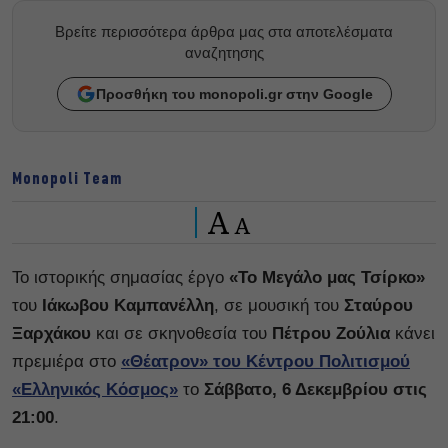
Βρείτε περισσότερα άρθρα μας στα αποτελέσματα
αναζητησης
Προσθήκη του monopoli.gr στην Google
Monopoli Team
A
A
Το ιστορικής σημασίας έργο
«Το Μεγάλο μας Τσίρκο»
του
Ιάκωβου Καμπανέλλη
, σε μουσική του
Σταύρου
Ξαρχάκου
και σε σκηνοθεσία του
Πέτρου Ζούλια
κάνει
πρεμιέρα στο
«Θέατρον» του Κέντρου Πολιτισμού
«Ελληνικός Κόσμος»
το
Σάββατο, 6 Δεκεμβρίου στις
21:00
.