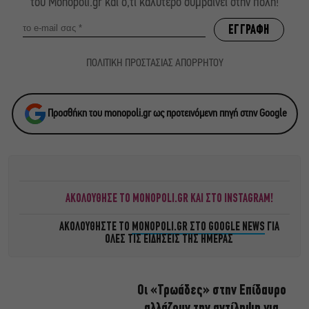
του Monopoli.gr και ό,τι καλύτερο συμβαίνει στην πόλη!
ΠΟΛΙΤΙΚΗ ΠΡΟΣΤΑΣΙΑΣ ΑΠΟΡΡΗΤΟΥ
Προσθήκη του monopoli.gr ως προτεινόμενη πηγή στην Google
ΑΚΟΛΟΥΘΗΣΕ ΤΟ MONOPOLI.GR ΚΑΙ ΣΤΟ INSTAGRAM!
ΑΚΟΛΟΥΘΗΣΤΕ ΤΟ
MONOPOLI.GR ΣΤΟ GOOGLE NEWS
ΓΙΑ
ΟΛΕΣ ΤΙΣ ΕΙΔΗΣΕΙΣ ΤΗΣ ΗΜΕΡΑΣ
Οι «Τρωάδες» στην Επίδαυρο
αλλάζουν την αντίληψη για