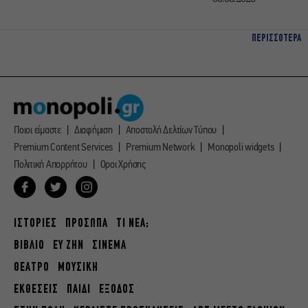
ΠΕΡΙΣΣΟΤΕΡΑ
Ποιοι είμαστε
Διαφήμιση
Αποστολή Δελτίων Τύπου
Premium Content Services
Premium Network
Monopoli widgets
Πολιτική Απορρήτου
Οροι Χρήσης
ΙΣΤΟΡΙΕΣ
ΠΡΟΣΩΠΑ
ΤΙ ΝΕΑ;
ΒΙΒΛΙΟ
ΕΥ ΖΗΝ
ΣΙΝΕΜΑ
ΘΕΑΤΡΟ
ΜΟΥΣΙΚΗ
ΕΚΘΕΣΕΙΣ
ΠΑΙΔΙ
ΕΞΟΔΟΣ