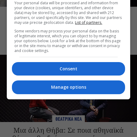
Your personal data will be processed and information from
ΘΕΑΤΡΙΚΑ ΝΕΑ
your device (cookies, unique identifiers, and other device
data) may be stored by, accessed by and shared with 212
Artist Unknown – Η Ήβη ήταν εδώ: Η
partners, or used specifically by this site. We and our partners
συγκλονιστική ιστορία της ζωγράφου
may use precise geolocation data.
List of partners.
Ήβης Στάγκαλη στο Δημοτικό Θέατρο
Some vendors may process your personal data on the basis
of legitimate interest, which you can object to by managing
Πειραιά
your options below. Look for a link at the bottom of this page
or in the site menu to manage or withdraw consent in privacy
and cookie settings.
Consent
Manage options
ΘΕΑΤΡΙΚΑ ΝΕΑ
Μια άλλη Θήβα: Σε ποια αθηναϊκά