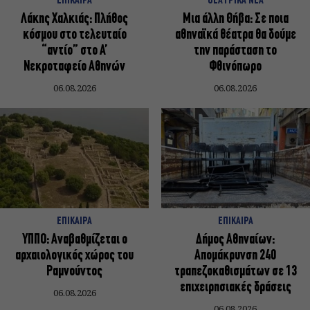
ΕΠΙΚΑΙΡΑ
ΘΕΑΤΡΙΚΑ ΝΕΑ
Λάκης Χαλκιάς: Πλήθος
Μια άλλη Θήβα: Σε ποια
κόσμου στο τελευταίο
αθηναϊκά θέατρα θα δούμε
“αντίο” στο Α’
την παράσταση το
Νεκροταφείο Αθηνών
Φθινόπωρο
06.08.2026
06.08.2026
ΕΠΙΚΑΙΡΑ
ΕΠΙΚΑΙΡΑ
ΥΠΠΟ: Αναβαθμίζεται ο
Δήμος Αθηναίων:
αρχαιολογικός χώρος του
Απομάκρυνση 240
Ραμνούντος
τραπεζοκαθισμάτων σε 13
επιχειρησιακές δράσεις
06.08.2026
06.08.2026