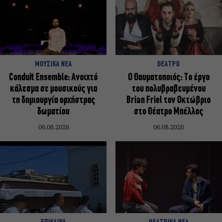
ΜΟΥΣΙΚΑ ΝΕΑ
ΘΕΑΤΡΟ
Conduit Ensemble: Ανοιχτό
Ο Θαυματοποιός: Το έργο
κάλεσμα σε μουσικούς για
του πολυβραβευμένου
τη δημιουργία ορχήστρας
Brian Friel τον Οκτώβριο
δωματίου
στο Θέατρο Μπέλλος
06.08.2026
06.08.2026