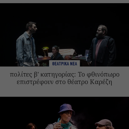
ΘΕΑΤΡΙΚΑ ΝΕΑ
πολίτες β’ κατηγορίας: Το φθινόπωρο
επιστρέφουν στο θέατρο Καρέζη