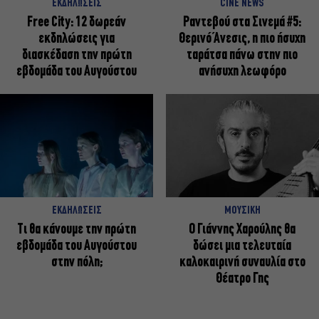
ΕΚΔΗΛΩΣΕΙΣ
CINE NEWS
Free City: 12 δωρεάν
Ραντεβού στα Σινεμά #5:
εκδηλώσεις για
Θερινό Άνεσις, η πιο ήσυχη
διασκέδαση την πρώτη
ταράτσα πάνω στην πιο
εβδομάδα του Αυγούστου
ανήσυχη λεωφόρο
ΕΚΔΗΛΩΣΕΙΣ
ΜΟΥΣΙΚΗ
Τι θα κάνουμε την πρώτη
Ο Γιάννης Χαρούλης θα
εβδομάδα του Αυγούστου
δώσει μια τελευταία
στην πόλη;
καλοκαιρινή συναυλία στο
Θέατρο Γης