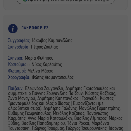
ΠΛΗΡΟΦΟΡΙΕΣ
Συγγραφέας:
Ιάκωβος Καμπανέλλης
Σκηνοθεσία:
Πέτρος Ζούλιας
Σκηνικά:
Μαρία Φιλίππου
Κοστούμια:
: Νίκος Χαρλαύτης
Φωτισμοί:
Μελίνα Μάσχα
Χορογραφία:
Φώτης Διαμαντόπουλος
Παίζουν:
Ελεωνόρα Ζουγανέλη, Δημήτρης Γκοτσόπουλος και
συμμετέχει ο Γιάννης Ζουγανέλης Παίζουν: Κώστας Καζάκας,
Άννα Μονογιού, Δημήτρης Καπετανάκος | Τραγούδι: Κώστας
Τριανταφυλλίδης και όλος ο θίασος | Εμφανίζονται (με
αλφαβητική σειρά): Δημήτρης Γαλάνης, Μανώλης Γεραπετρίτης,
Ευθύμης Γεωργόπουλος, Μιχάλης Καζάκας, Παναγιώτης
Καρμάτης, Άννα Μαρία Κατσουλάκη, Βασίλης Λέμπερος, Μάρκος
Ξύδης, Βασίλης Παπαδημητρίου, Τάνια Ρόκκα, Μαριάννα
Τουντασάκη, Γιώργος Τσούρμας, Γιώργος Τσουρουνάκης, Ιάσονας