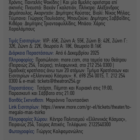
Χρόνης, Παντελής Ψακίδης | Και μία 8μελής ορχήστρα επί
σκηνής: Πνευστά: Βαχάν Γκαλστιάν, Πλήκτρα: Αλέξανδρος
Δημόπουλος, Ακορντεόν: Δημήτρης Κούστας. Βιολί: Νίκος Μήλας.
Τύμπανα: Γιώργος Πουλιάσης, Μπουζούκι: Δημήτρης Σαββαΐδης,
Κιθάρα: Δημήτρης Τριανταφυλλίδης, Μπάσο: Χάρης
Χαραλάμπους
Τιμές Εισιτηρίων:
VIP: 65€, Ζώνη Α: 55€, Ζώνη Β: 42€, Ζώνη Γ:
32€, Ζώνη Δ: 22€, Θεωρείο Α: 18€, Θεωρείο Β:16€
Διάρκεια Παραστάσεων:
Από 6 Δεκεμβρίου 2025
Πληροφορίες:
Προπώληση: more.com, στα ταμεία του Θεάτρου
(Πειραιώς 254, Ταύρος), τηλεφωνικά, στο 212 254 0300 |
Ομαδικές κρατήσεις άνω των 20 ατόμων: Τμήμα Κρατήσεων και
Εισιτηρίων «Ελληνικού Κόσμου»: Κ. 698 254 0015, Τ. 212 254
0300 & e-mail:
tickets@theatron254.gr
Παραστάσεις:
Τετάρτη, Πέμπτη και Κυριακή στις 19:00,
Παρασκευή και Σάββατο στις 21:00
Βοηθός Σκηνοθετη:
Μαριάννα Τουντασάκη
Link Εισιτηρίων:
https://www.more.com/gr-el/tickets/theater/to-
megalo-mas-tsirko
Πληροφορίες Χώρου:
Κέντρο Πολιτισμού «Ελληνικός Κόσμος»,
Πειραιώς 254, Ταύρος Αττικής. Τηλέφωνο: 2122540300
Φωτογραφίες:
Γιώργος Καλφαμανώλης