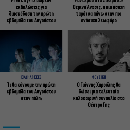
Free City: 12 δωρεάν
Ραντεβού στα Σινεμά #5:
εκδηλώσεις για
Θερινό Άνεσις, η πιο ήσυχη
διασκέδαση την πρώτη
ταράτσα πάνω στην πιο
εβδομάδα του Αυγούστου
ανήσυχη λεωφόρο
ΕΚΔΗΛΩΣΕΙΣ
ΜΟΥΣΙΚΗ
Τι θα κάνουμε την πρώτη
Ο Γιάννης Χαρούλης θα
εβδομάδα του Αυγούστου
δώσει μια τελευταία
στην πόλη;
καλοκαιρινή συναυλία στο
Θέατρο Γης