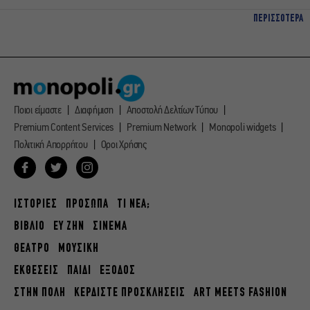
ΠΕΡΙΣΣΟΤΕΡΑ
Ποιοι είμαστε
Διαφήμιση
Αποστολή Δελτίων Τύπου
Premium Content Services
Premium Network
Monopoli widgets
Πολιτική Απορρήτου
Οροι Χρήσης
ΙΣΤΟΡΙΕΣ
ΠΡΟΣΩΠΑ
ΤΙ ΝΕΑ;
ΒΙΒΛΙΟ
ΕΥ ΖΗΝ
ΣΙΝΕΜΑ
ΘΕΑΤΡΟ
ΜΟΥΣΙΚΗ
ΕΚΘΕΣΕΙΣ
ΠΑΙΔΙ
ΕΞΟΔΟΣ
ΣΤΗΝ ΠΟΛΗ
ΚΕΡΔΙΣΤΕ ΠΡΟΣΚΛΗΣΕΙΣ
ART MEETS FASHION