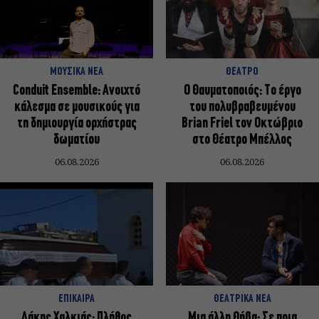
ΜΟΥΣΙΚΑ ΝΕΑ
ΘΕΑΤΡΟ
Conduit Ensemble: Ανοιχτό
Ο Θαυματοποιός: Το έργο
κάλεσμα σε μουσικούς για
του πολυβραβευμένου
τη δημιουργία ορχήστρας
Brian Friel τον Οκτώβριο
δωματίου
στο Θέατρο Μπέλλος
06.08.2026
06.08.2026
ΕΠΙΚΑΙΡΑ
ΘΕΑΤΡΙΚΑ ΝΕΑ
Λάκης Χαλκιάς: Πλήθος
Μια άλλη Θήβα: Σε ποια