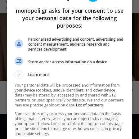
Σχετικά Θέματα
monopoli.gr asks for your consent to use
your personal data for the following
purposes:
Personalised advertising and content, advertising and
content measurement, audience research and
services development
Store and/or access information on a device
Learn more
CINE NEWS
Your personal data will be processed and information from
Ντέρτι: Νέο τρέιλερ μάς βάζει μέσα στο
your device (cookies, unique identifiers, and other device
data) may be stored by, accessed by and shared with 212
σύμπαν της νέας σειράς του ANT1
partners, or used specifically by this site. We and our partners
may use precise geolocation data.
List of partners.
Some vendors may process your personal data on the basis
of legitimate interest, which you can object to by managing
your options below. Look for a link at the bottom of this page
or in the site menu to manage or withdraw consent in privacy
and cookie settings.