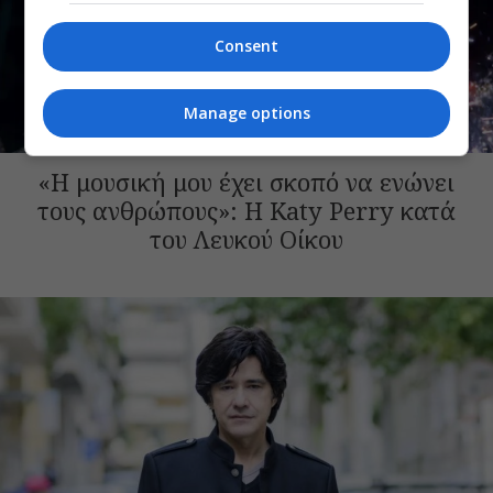
Consent
Manage options
SHOWBIZ
«Η μουσική μου έχει σκοπό να ενώνει
τους ανθρώπους»: Η Katy Perry κατά
του Λευκού Οίκου