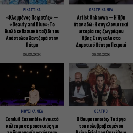
ΕΙΚΑΣΤΙΚΑ
ΘΕΑΤΡΙΚΑ ΝΕΑ
«Κλεμμένος Πειρατής» –
Artist Unknown – Η Ήβη
«Beauty and Blue»: Το
ήταν εδώ: Η συγκλονιστική
διπλό εκθεσιακό ταξίδι του
ιστορία της ζωγράφου
Απόστολου Χαντζαρά στην
Ήβης Στάγκαλη στο
Πάτμο
Δημοτικό Θέατρο Πειραιά
06.08.2026
06.08.2026
ΜΟΥΣΙΚΑ ΝΕΑ
ΘΕΑΤΡΟ
Conduit Ensemble: Ανοιχτό
Ο Θαυματοποιός: Το έργο
κάλεσμα σε μουσικούς για
του πολυβραβευμένου