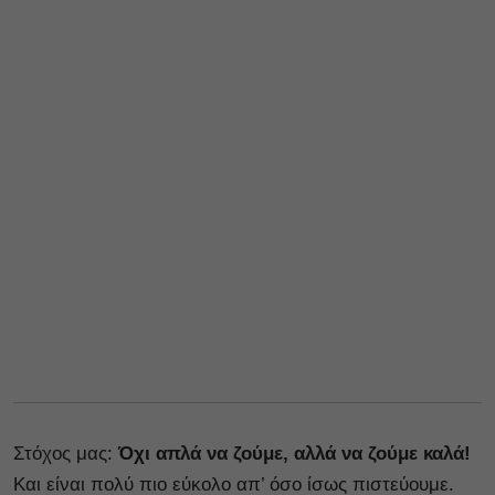
Στόχος μας:
Όχι απλά να ζούμε, αλλά να ζούμε καλά!
Και είναι πολύ πιο εύκολο απ’ όσο ίσως πιστεύουμε.