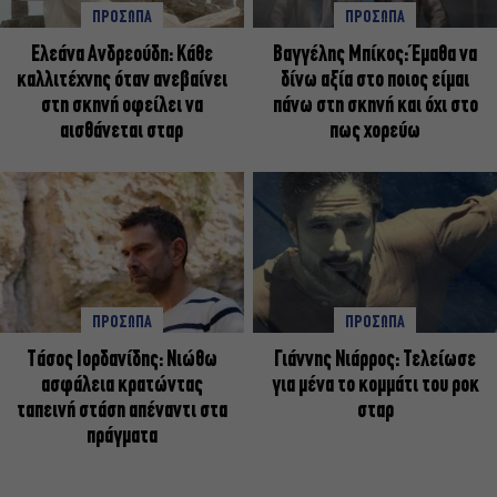
ΠΡΟΣΩΠΑ
ΠΡΟΣΩΠΑ
Ελεάνα Ανδρεούδη: Κάθε
Βαγγέλης Μπίκος: Έμαθα να
καλλιτέχνης όταν ανεβαίνει
δίνω αξία στο ποιος είμαι
στη σκηνή οφείλει να
πάνω στη σκηνή και όχι στο
αισθάνεται σταρ
πως χορεύω
ΠΡΟΣΩΠΑ
ΠΡΟΣΩΠΑ
Tάσος Ιορδανίδης: Νιώθω
Γιάννης Νιάρρος: Τελείωσε
ασφάλεια κρατώντας
για μένα το κομμάτι του ροκ
ταπεινή στάση απέναντι στα
σταρ
πράγματα