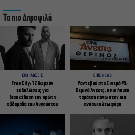
Τα πιο Δημοφιλή
ΕΚΔΗΛΩΣΕΙΣ
CINE NEWS
Free City: 12 δωρεάν
Ραντεβού στα Σινεμά #5:
εκδηλώσεις για
Θερινό Άνεσις, η πιο ήσυχη
διασκέδαση την πρώτη
ταράτσα πάνω στην πιο
εβδομάδα του Αυγούστου
ανήσυχη λεωφόρο