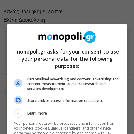
Καλώς βρεθήκαμε, λοιπόν
Ελένη Δασκαλάκη
Βρείτε περισσότερα άρθρα μας στα αποτελέσματα
αναζητησης
monopoli.gr asks for your consent to use
your personal data for the following
Προσθήκη του monopoli.gr στην Google
purposes:
Personalised advertising and content, advertising and
TAGS:
The Art of Life
Καλή ζωή
συμβουλές ευεξίας
content measurement, audience research and
services development
συμβουλές υγείας
Store and/or access information on a device
Learn more
Your personal data will be processed and information from
your device (cookies, unique identifiers, and other device
data) may be stored by, accessed by and shared with 212