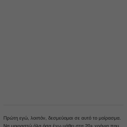
Πρώτη εγώ, λοιπόν, δεσμεύομαι σε αυτό το μοίρασμα.
Να μοιραστώ όλα όσα έχω μάθει στα 20+ χρόνια που