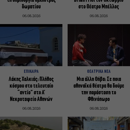
τη δημιουργία ορχήστρας
Brian Friel τον Οκτώβριο
δωματίου
στο Θέατρο Μπέλλος
06.08.2026
06.08.2026
ΕΠΙΚΑΙΡΑ
ΘΕΑΤΡΙΚΑ ΝΕΑ
Λάκης Χαλκιάς: Πλήθος
Μια άλλη Θήβα: Σε ποια
κόσμου στο τελευταίο
αθηναϊκά θέατρα θα δούμε
“αντίο” στο Α’
την παράσταση το
Νεκροταφείο Αθηνών
Φθινόπωρο
06.08.2026
06.08.2026