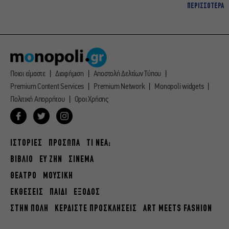
ΠΕΡΙΣΣΟΤΕΡΑ
Ποιοι είμαστε
Διαφήμιση
Αποστολή Δελτίων Τύπου
Premium Content Services
Premium Network
Monopoli widgets
Πολιτική Απορρήτου
Οροι Χρήσης
ΙΣΤΟΡΙΕΣ
ΠΡΟΣΩΠΑ
ΤΙ ΝΕΑ;
ΒΙΒΛΙΟ
ΕΥ ΖΗΝ
ΣΙΝΕΜΑ
ΘΕΑΤΡΟ
ΜΟΥΣΙΚΗ
ΕΚΘΕΣΕΙΣ
ΠΑΙΔΙ
ΕΞΟΔΟΣ
ΣΤΗΝ ΠΟΛΗ
ΚΕΡΔΙΣΤΕ ΠΡΟΣΚΛΗΣΕΙΣ
ART MEETS FASHION