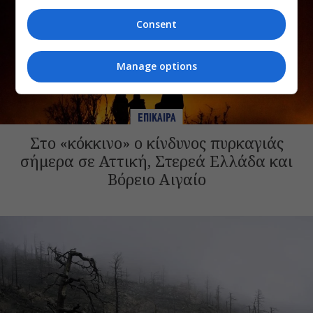
Consent
Manage options
ΕΠΙΚΑΙΡΑ
Στο «κόκκινο» ο κίνδυνος πυρκαγιάς
σήμερα σε Αττική, Στερεά Ελλάδα και
Βόρειο Αιγαίο