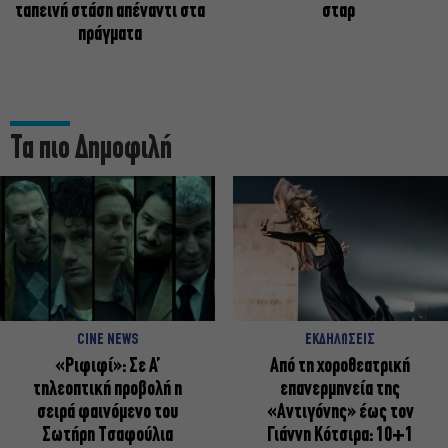
ταπεινή στάση απέναντι στα
σταρ
πράγματα
Τα πιο Δημοφιλή
CINE NEWS
ΕΚΔΗΛΩΣΕΙΣ
«Ριφιφί»: Σε Α’
Από τη χοροθεατρική
τηλεοπτική προβολή η
επανερμηνεία της
σειρά φαινόμενο του
«Αντιγόνης» έως τον
Σωτήρη Τσαφούλια
Γιάννη Κότσιρα: 10+1