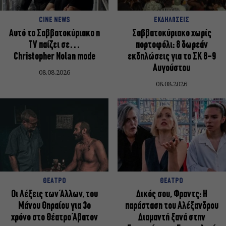
CINE NEWS
ΕΚΔΗΛΩΣΕΙΣ
Αυτό το Σαββατοκύριακο η
Σαββατοκύριακο χωρίς
TV παίζει σε…
πορτοφόλι: 8 δωρεάν
Christopher Nolan mode
εκδηλώσεις για το ΣΚ 8-9
Αυγούστου
08.08.2026
08.08.2026
ΘΕΑΤΡΟ
ΘΕΑΤΡΟ
Οι Λέξεις των Άλλων, του
Δικός σου, Φραντς: Η
Μάνου Θηραίου για 3ο
παράσταση του Αλέξανδρου
χρόνο στο Θέατρο Άβατον
Διαμαντή ξανά στην