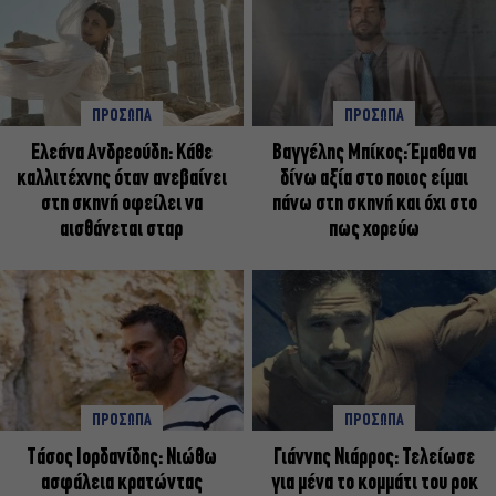
ΠΡΟΣΩΠΑ
ΠΡΟΣΩΠΑ
Ελεάνα Ανδρεούδη: Κάθε
Βαγγέλης Μπίκος: Έμαθα να
καλλιτέχνης όταν ανεβαίνει
δίνω αξία στο ποιος είμαι
στη σκηνή οφείλει να
πάνω στη σκηνή και όχι στο
αισθάνεται σταρ
πως χορεύω
ΠΡΟΣΩΠΑ
ΠΡΟΣΩΠΑ
Tάσος Ιορδανίδης: Νιώθω
Γιάννης Νιάρρος: Τελείωσε
ασφάλεια κρατώντας
για μένα το κομμάτι του ροκ