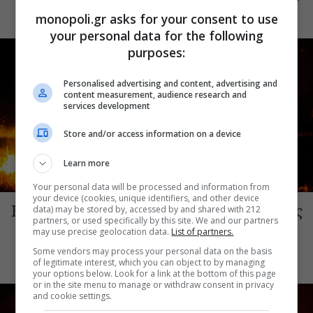
σήμερα οι αιτήσεις στο vouchers.gov.gr
monopoli.gr asks for your consent to use
your personal data for the following
purposes:
Personalised advertising and content, advertising and
content measurement, audience research and
services development
Store and/or access information on a device
Learn more
ΕΠΙΚΑΙΡΑ
Your personal data will be processed and information from
your device (cookies, unique identifiers, and other device
Η μεγάλη φωτιά από τον Κιθαιρώνα έως
data) may be stored by, accessed by and shared with 212
partners, or used specifically by this site. We and our partners
το Πόρτο Γερμενό, σ’ ένα συγκλονιστικό
may use precise geolocation data.
List of partners.
timelapse
Some vendors may process your personal data on the basis
of legitimate interest, which you can object to by managing
your options below. Look for a link at the bottom of this page
or in the site menu to manage or withdraw consent in privacy
and cookie settings.