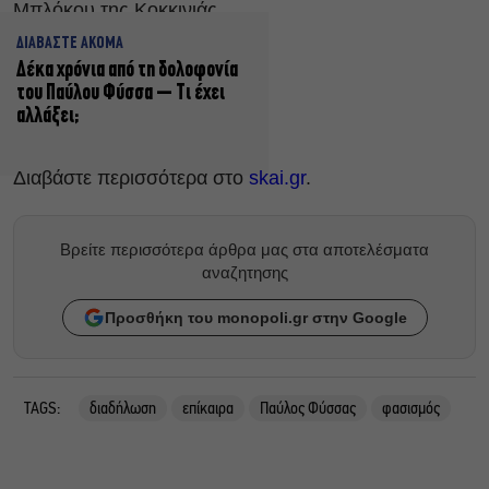
Μπλόκου της Κοκκινιάς.
ΔΙΑΒΑΣΤΕ ΑΚΟΜΑ
Δέκα χρόνια από τη δολοφονία
του Παύλου Φύσσα – Τι έχει
αλλάξει;
Διαβάστε περισσότερα στο
skai.gr
.
Βρείτε περισσότερα άρθρα μας στα αποτελέσματα
αναζητησης
Προσθήκη του monopoli.gr στην Google
TAGS:
διαδήλωση
επίκαιρα
Παύλος Φύσσας
φασισμός