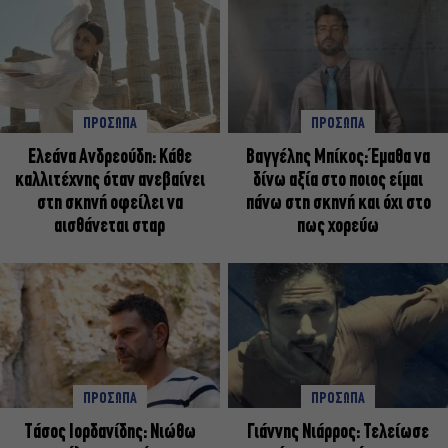
ΠΡΟΣΩΠΑ
ΠΡΟΣΩΠΑ
Ελεάνα Ανδρεούδη: Κάθε
Βαγγέλης Μπίκος: Έμαθα να
καλλιτέχνης όταν ανεβαίνει
δίνω αξία στο ποιος είμαι
στη σκηνή οφείλει να
πάνω στη σκηνή και όχι στο
αισθάνεται σταρ
πως χορεύω
ΠΡΟΣΩΠΑ
ΠΡΟΣΩΠΑ
Tάσος Ιορδανίδης: Νιώθω
Γιάννης Νιάρρος: Τελείωσε