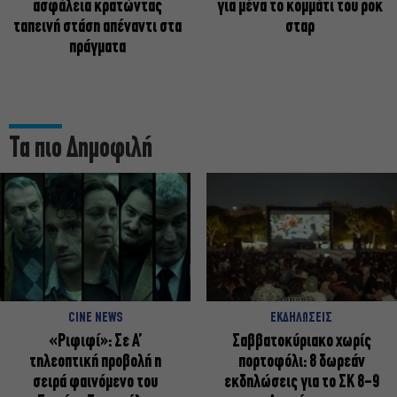
ασφάλεια κρατώντας
για μένα το κομμάτι του ροκ
ταπεινή στάση απέναντι στα
σταρ
πράγματα
Τα πιο Δημοφιλή
CINE NEWS
ΕΚΔΗΛΩΣΕΙΣ
«Ριφιφί»: Σε Α’
Σαββατοκύριακο χωρίς
τηλεοπτική προβολή η
πορτοφόλι: 8 δωρεάν
σειρά φαινόμενο του
εκδηλώσεις για το ΣΚ 8-9