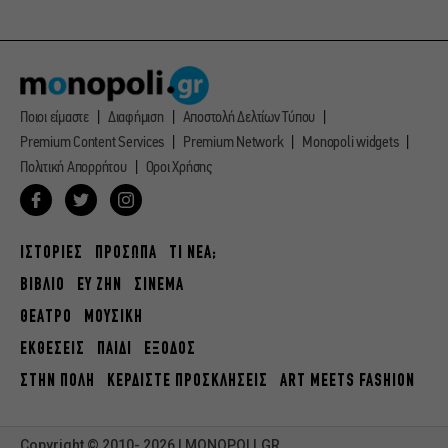
Ποιοι είμαστε
Διαφήμιση
Αποστολή Δελτίων Τύπου
Premium Content Services
Premium Network
Monopoli widgets
Πολιτική Απορρήτου
Οροι Χρήσης
ΙΣΤΟΡΙΕΣ
ΠΡΟΣΩΠΑ
ΤΙ ΝΕΑ;
ΒΙΒΛΙΟ
ΕΥ ΖΗΝ
ΣΙΝΕΜΑ
ΘΕΑΤΡΟ
ΜΟΥΣΙΚΗ
ΕΚΘΕΣΕΙΣ
ΠΑΙΔΙ
ΕΞΟΔΟΣ
ΣΤΗΝ ΠΟΛΗ
ΚΕΡΔΙΣΤΕ ΠΡΟΣΚΛΗΣΕΙΣ
ART MEETS FASHION
Copyright © 2010- 2026 | MONOPOLI.GR