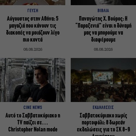
ΓΕΥΣΗ
ΒΙΒΛΙΑ
Αύγουστος στην Αθήνα: 5
Παναγώτης Χ. Βούρος: Η
μαγαζιά που κάνουν τις
“Παραξενιά” είναι η δύναμή
διακοπές να μοιάζουν λίγο
μας να μπορούμε να
πιο κοντά
διαφέρουμε
08.08.2026
08.08.2026
CINE NEWS
ΕΚΔΗΛΩΣΕΙΣ
Αυτό το Σαββατοκύριακο η
Σαββατοκύριακο χωρίς
TV παίζει σε…
πορτοφόλι: 8 δωρεάν
Christopher Nolan mode
εκδηλώσεις για το ΣΚ 8-9