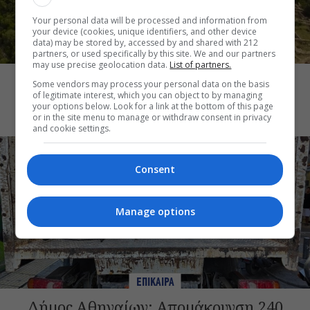
Your personal data will be processed and information from
your device (cookies, unique identifiers, and other device
data) may be stored by, accessed by and shared with 212
partners, or used specifically by this site. We and our partners
ΕΠΙΚΑΙΡΑ
may use precise geolocation data.
List of partners.
ΥΠΠΟ: Αναβαθμίζεται ο αρχαιολογικός
Some vendors may process your personal data on the basis
χώρος του Ραμνούντος
of legitimate interest, which you can object to by managing
your options below. Look for a link at the bottom of this page
or in the site menu to manage or withdraw consent in privacy
and cookie settings.
Consent
Manage options
ΕΠΙΚΑΙΡΑ
Δήμος Αθηναίων: Απομάκρυνση 240