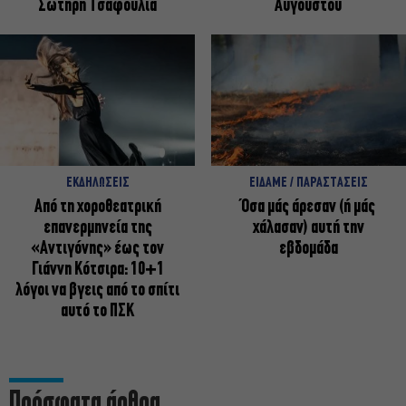
Σωτήρη Τσαφούλια
Αυγούστου
ΕΚΔΗΛΩΣΕΙΣ
ΕΙΔΑΜΕ / ΠΑΡΑΣΤΑΣΕΙΣ
Από τη χοροθεατρική
Όσα μάς άρεσαν (ή μάς
επανερμηνεία της
χάλασαν) αυτή την
«Αντιγόνης» έως τον
εβδομάδα
Γιάννη Κότσιρα: 10+1
λόγοι να βγεις από το σπίτι
αυτό το ΠΣΚ
Πρόσφατα άρθρα