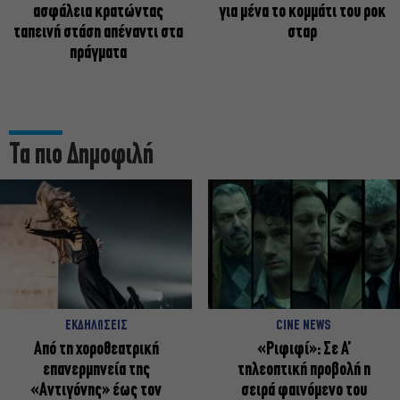
ασφάλεια κρατώντας
για μένα το κομμάτι του ροκ
ταπεινή στάση απέναντι στα
σταρ
πράγματα
Τα πιο Δημοφιλή
ΕΚΔΗΛΩΣΕΙΣ
CINE NEWS
Από τη χοροθεατρική
«Ριφιφί»: Σε Α’
επανερμηνεία της
τηλεοπτική προβολή η
«Αντιγόνης» έως τον
σειρά φαινόμενο του