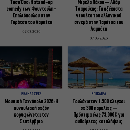
Τόσο Όσο: Η stand-up
Μιρέλα Πάχου – Αδάμ
comedy των Φουντούλη-
Τσαρούχης: Τα αξέχαστα
Σπηλιόπουλου στην
ντουέτα του ελληνικού
Ταράτσα του Λαμπέτη
σινεμά στην Ταράτσα του
Λαμπέτη
07.08.2026
07.08.2026
ΕΚΔΗΛΩΣΕΙΣ
ΕΠΙΚΑΙΡΑ
Μουσική Τεχνόπολη 2026: Η
Τουλάχιστον 1.500 έλεγχοι
συναυλιακή σεζόν
σε 300 παραλίες –
κορυφώνεται τον
Πρόστιμα έως 73.000€ για
Σεπτέμβριο
αυθαίρετες καταλήψεις