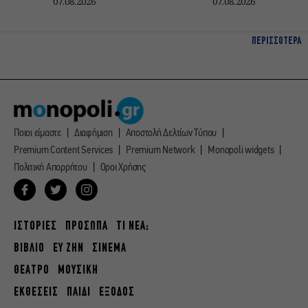
07.08.2026
07.08.2026
ΠΕΡΙΣΣΟΤΕΡΑ
Ποιοι είμαστε
Διαφήμιση
Αποστολή Δελτίων Τύπου
Premium Content Services
Premium Network
Monopoli widgets
Πολιτική Απορρήτου
Οροι Χρήσης
ΙΣΤΟΡΙΕΣ
ΠΡΟΣΩΠΑ
ΤΙ ΝΕΑ;
ΒΙΒΛΙΟ
ΕΥ ΖΗΝ
ΣΙΝΕΜΑ
ΘΕΑΤΡΟ
ΜΟΥΣΙΚΗ
ΕΚΘΕΣΕΙΣ
ΠΑΙΔΙ
ΕΞΟΔΟΣ