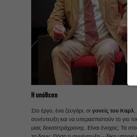
Η υπόθεση
Στο έργο, ένα ζευγάρι, οι
γονείς του Καρλ
,
συνέντευξη και να υπερασπιστούν το γιο το
μιας δεκατετράχρονης. Είναι ένοχος; Τα στοιχ
τα δουν; Πόσο η συνέντευξη – δίκη μπορεί