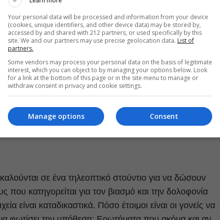
Learn more
Your personal data will be processed and information from your device
(cookies, unique identifiers, and other device data) may be stored by,
accessed by and shared with 212 partners, or used specifically by this
site. We and our partners may use precise geolocation data.
List of
partners.
Some vendors may process your personal data on the basis of legitimate
interest, which you can object to by managing your options below. Look
for a link at the bottom of this page or in the site menu to manage or
withdraw consent in privacy and cookie settings.
Manage options
Consent
 καλούνται σε ένα τηλεοπτικό στούντιο για να δώσουν
υς που κατηγορείται για τον βιασμό και την δολοφονία
εία είναι καταδικαστικά. Πόσο έτοιμοι είναι οι γονείς να
 να φωτίσει την υπόθεση; Ερωτήματα που ακόμα και αν