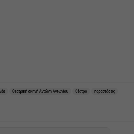
νέα
Θεατρική σκηνή Αντώνη Αντωνίου
θέατρο
παραστάσεις