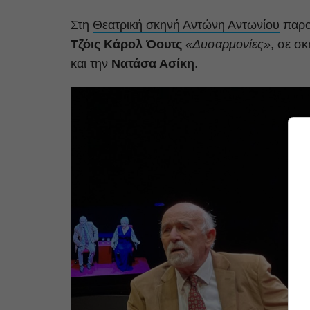
Στη
Θεατρική σκηνή Αντώνη Αντωνίου
παρο
Τζόις Κάρολ Όουτς
«Δυσαρμονίες»
, σε σ
και την
Νατάσα Ασίκη
.