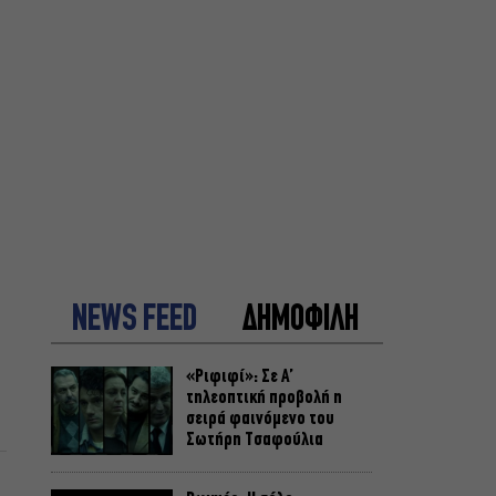
NEWS FEED
ΔΗΜΟΦΙΛΗ
«Ριφιφί»: Σε Α’
τηλεοπτική προβολή η
σειρά φαινόμενο του
Σωτήρη Τσαφούλια