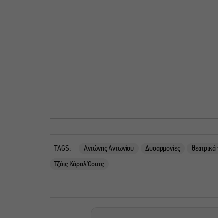
TAGS:
Αντώνης Αντωνίου
Δυσαρμονίες
θεατρικά 
Τζόις Κάρολ Όουτς