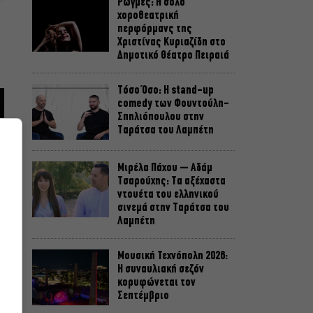
Ρωγμές: Η σόλο
χοροθεατρική
περφόρμανς της
Χριστίνας Κυριαζίδη στο
Δημοτικό Θέατρο Πειραιά
Τόσο Όσο: Η stand-up
comedy των Φουντούλη-
Σπηλιόπουλου στην
Ταράτσα του Λαμπέτη
Μιρέλα Πάχου – Αδάμ
Τσαρούχης: Τα αξέχαστα
ντουέτα του ελληνικού
σινεμά στην Ταράτσα του
Λαμπέτη
Μουσική Τεχνόπολη 2026:
Η συναυλιακή σεζόν
κορυφώνεται τον
Σεπτέμβριο