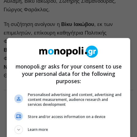
Αυλάμη, Βίκυ Ιακώβου, Σωτήρης Σιαμανδούρας,
Γιώργος Φαράκλας.
Τη συζήτηση ανοίγουν η
Βίκυ Ιακώβου
, εκ των
επιμελητών, επίκουρη καθηγήτρια Πολιτικής
Φιλοσοφίας στο Πανεπιστήμιο Αιγαίου, η
Φωτεινή
Βάκη
, αναπληρώτρια καθηγήτρια Ιστορίας της
Φιλοσοφίας στο Ιόνιο Πανεπιστήμιο, και ο
Θωμάς
monopoli.gr asks for your consent to use
Νουτσόπουλος
, αναπληρωτής καθηγητής Πολιτικής
your personal data for the following
Θεωρίας στο Πανεπιστήμιο Κρήτης.
purposes:
Personalised advertising and content, advertising and
content measurement, audience research and
services development
Store and/or access information on a device
Learn more