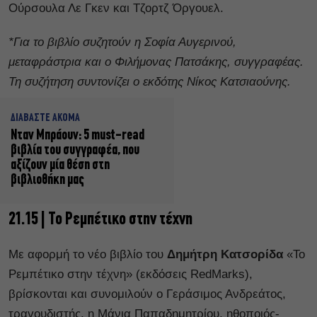
Ούρσουλα Λε Γκεν και Τζορτζ Όργουελ.
*Για το βιβλίο συζητούν η Σοφία Αυγερινού,
μεταφράστρια και ο Φιλήμονας Πατσάκης, συγγραφέας.
Τη συζήτηση συντονίζει ο εκδότης Νίκος Κατσιαούνης.
ΔΙΑΒΑΣΤΕ ΑΚΟΜΑ
Νταν Μπράουν: 5 must-read
βιβλία του συγγραφέα, που
αξίζουν μία θέση στη
βιβλιοθήκη μας
21.15 | Το Ρεμπέτικο στην τέχνη
Με αφορμή το νέο βιβλίο του
Δημήτρη Κατσορίδα
«Το
Ρεμπέτικο στην τέχνη» (εκδόσεις RedMarks),
βρίσκονται και συνομιλούν ο Γεράσιμος Ανδρεάτος,
τραγουδιστής, η Μάνια Παπαδημητρίου, ηθοποιός-