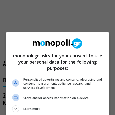
monopoli.gr asks for your consent to use
your personal data for the following
Ακολουθεί αναλυτικά το πρόγραμμα των προβολών
purposes:
Personalised advertising and content, advertising and
Πέμπτη 23/06
content measurement, audience research and
services development
21:30 «Το Κανόνι και τ’ Αηδόνι» (Ιάκωβος
Store and/or access information on a device
Καμπανέλλης, 1968, 105′)
Learn more