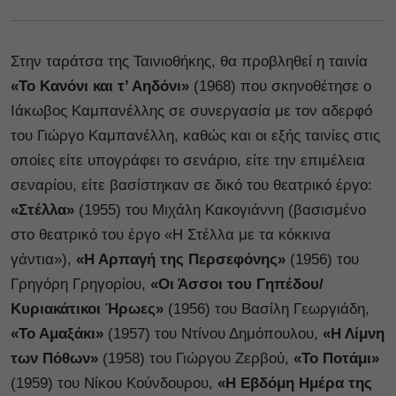
Στην ταράτσα της Ταινιοθήκης, θα προβληθεί η ταινία
«Το Κανόνι και τ’ Αηδόνι»
(1968) που σκηνοθέτησε ο
Ιάκωβος Καμπανέλλης σε συνεργασία με τον αδερφό
του Γιώργο Καμπανέλλη, καθώς και οι εξής ταινίες στις
οποίες είτε υπογράφει το σενάριο, είτε την επιμέλεια
σεναρίου, είτε βασίστηκαν σε δικό του θεατρικό έργο:
«Στέλλα»
(1955) του Μιχάλη Κακογιάννη (βασισμένο
στο θεατρικό του έργο «Η Στέλλα με τα κόκκινα
γάντια»),
«Η Αρπαγή της Περσεφόνης»
(1956) του
Γρηγόρη Γρηγορίου,
«Οι Άσσοι του Γηπέδου/
Κυριακάτικοι Ήρωες»
(1956) του Βασίλη Γεωργιάδη,
«Το Αμαξάκι»
(1957) του Ντίνου Δημόπουλου,
«Η Λίμνη
των Πόθων»
(1958) του Γιώργου Ζερβού,
«Το Ποτάμι»
(1959) του Νίκου Κούνδουρου,
«Η Εβδόμη Ημέρα της