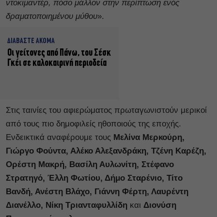
ντοκιμαντέρ, πόσο μάλλον στην περίπτωση ενός
δραματοποιημένου μύθου
».
ΔΙΑΒΑΣΤΕ ΑΚΟΜΑ
Οι γείτονες από Πάνω, του Σέσκ
Γκέι σε καλοκαιρινή περιοδεία
Στις ταινίες του αφιερώματος πρωταγωνιστούν μερικοί
από τους πιο δημοφιλείς ηθοποιούς της εποχής.
Ενδεικτικά αναφέρουμε τους
Μελίνα Μερκούρη,
Γιώργο Φούντα, Αλέκο Αλεξανδράκη, Τζένη Καρέζη,
Ορέστη Μακρή, Βασίλη Αυλωνίτη, Στέφανο
Στρατηγό, Έλλη Φωτίου, Δήμο Σταρένιο, Τίτο
Βανδή, Ανέστη Βλάχο, Γιάννη Φέρτη, Λαυρέντη
Διανέλλο, Νίκη Τριανταφυλλίδη
και
Διονύση