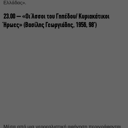
Ελλάδας».
23.00 – «Οι Άσσοι του Γηπέδου/ Κυριακάτικοι
Ήρωες» (Βασίλης Γεωργιάδης, 1956, 98’)
Μέσα από μια νεορεαλιστική αφήγηση περιγράφονται