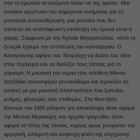
που το ερωτικό αντικείμενο παύει να της αρέσει. Μια
γυναίκα αρχέτυπο του σημερινού κινήματος για τη
γυναικεία απελευθέρωση, μια γυναίκα που δεν
πιστεύει ότι αναπόφευκτη κατάληξη του έρωτα είναι ο
γάμος. Σύμφωνα με την Αγλαΐα Μητροπούλου, «από το
ζενερίκ έχουμε την εντύπωση του καινούργιου. Ο
Κακογιάννης αφήνει τον Τσαρούχη να δώσει τον τόνο
στον περίγυρο και να διαλέξει τους τόπους για το
γύρισμα. Η μουσική του νερού τότε σύνθετη Μάνου
Χατζιδάκι συνεισφέρει γενναιόδωρα και προικίζει τις
εικόνες με μια μουσική πλαστικότητα που ξυπνάει
μνήμες, φλογερές σαν επιθυμίες. Στο Φεστιβάλ
Καννών του 1955 μίλησαν για αποκάλυψη όσον αφορά
την Μελίνα Μερκούρη, και αρχαία τραγωδία, όσον
αφορά το τέλος της ταινίας, κυρίως όμως γνώρισαν την
ορμητική, ειλικρινή και ανήσυχη φύση της σύγχρονης