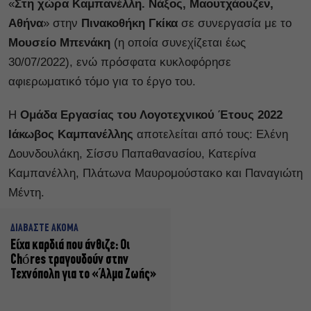
«
Στη χώρα Καμπανέλλη. Νάξος, Μαουτχάουζεν,
Αθήνα
» στην
Πινακοθήκη Γκίκα
σε συνεργασία με το
Μουσείο Μπενάκη
(η οποία συνεχίζεται έως
30/07/2022), ενώ πρόσφατα κυκλοφόρησε
αφιερωματικό τόμο για το έργο του.
Η
Ομάδα Εργασίας του Λογοτεχνικού Έτους 2022
Ιάκωβος Καμπανέλλης
αποτελείται από τους: Ελένη
Δουνδουλάκη, Σίσσυ Παπαθανασίου, Κατερίνα
Καμπανέλλη, Πλάτωνα Μαυρομούστακο και Παναγιώτη
Μέντη.
ΔΙΑΒΑΣΤΕ ΑΚΟΜΑ
Είχα καρδιά που άνθιζε: Οι
Chóres τραγουδούν στην
Τεχνόπολη για το «Άλμα Ζωής»