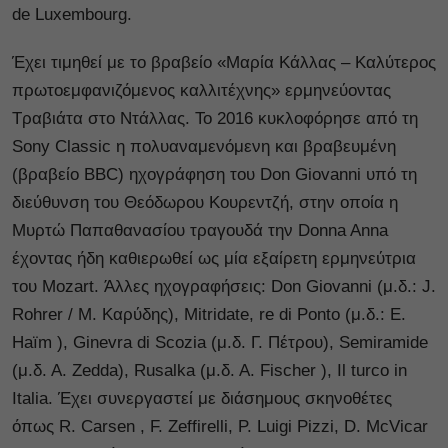
de Luxembourg.
Έχει τιμηθεί με το βραβείο «Μαρία Κάλλας – Καλύτερος
πρωτοεμφανιζόμενος καλλιτέχνης» ερμηνεύοντας
Τραβιάτα στο Ντάλλας. Το 2016 κυκλοφόρησε από τη
Sony Classic η πολυαναμενόμενη και βραβευμένη
(βραβείο BBC) ηχογράφηση του Don Giovanni υπό τη
διεύθυνση του Θεόδωρου Κουρεντζή, στην οποία η
Μυρτώ Παπαθανασίου τραγουδά την Donna Anna
έχοντας ήδη καθιερωθεί ως μία εξαίρετη ερμηνεύτρια
του Mozart. Άλλες ηχογραφήσεις: Don Giovanni (μ.δ.: J.
Rohrer / Μ. Καρύδης), Mitridate, re di Ponto (μ.δ.: Ε.
Haïm ), Ginevra di Scozia (μ.δ. Γ. Πέτρου), Semiramide
(μ.δ. Α. Zedda), Rusalka (μ.δ. Α. Fischer ), Il turco in
Italia. Έχει συνεργαστεί με διάσημους σκηνοθέτες
όπως R. Carsen , F. Zeffirelli, P. Luigi Pizzi, D. McVicar