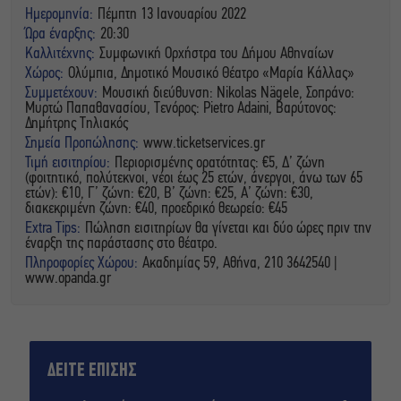
Ημερομηνία:
Πέμπτη 13 Ιανουαρίου 2022
Ώρα έναρξης:
20:30
Καλλιτέχνης:
Συμφωνική Ορχήστρα του Δήμου Αθηναίων
Χώρος:
Ολύμπια, Δημοτικό Μουσικό Θέατρο «Μαρία Κάλλας»
Συμμετέχουν:
Μουσική διεύθυνση: Nikolas Nägele, Σοπράνο:
Μυρτώ Παπαθανασίου, Τενόρος: Pietro Adaini, Βαρύτονος:
Δημήτρης Τηλιακός
Σημεία Προπώλησης:
www.ticketservices.gr
Τιμή εισιτηρίου:
Περιορισμένης ορατότητας: €5, Δ’ ζώνη
(φοιτητικό, πολύτεκνοι, νέοι έως 25 ετών, άνεργοι, άνω των 65
ετών): €10, Γ’ ζώνη: €20, Β’ ζώνη: €25, Α’ ζώνη: €30,
διακεκριμένη ζώνη: €40, προεδρικό θεωρείο: €45
Extra Tips:
Πώληση εισιτηρίων θα γίνεται και δύο ώρες πριν την
έναρξη της παράστασης στο θέατρο.
Πληροφορίες Χώρου:
Ακαδημίας 59, Αθήνα, 210 3642540 |
www.opanda.gr
ΔΕΙΤΕ ΕΠΙΣΗΣ