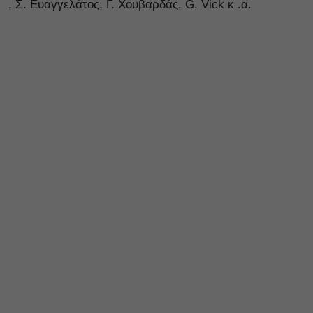
, Σ. Ευαγγελάτος, Γ. Χουβαρδάς, G. Vick κ .α.