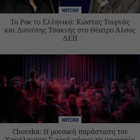
ΜΟΥΣΙΚΗ
Το Ροκ το Ελληνικό: Κώστας Τουρνάς
και Διονύσης Τσακνής στο Θέατρο Άλσος
ΔΕΗ
ΜΟΥΣΙΚΗ
Choreka: Η μουσική παράσταση του
Χαράλαμπου Γωγιού φέρνει τη γυναικεία