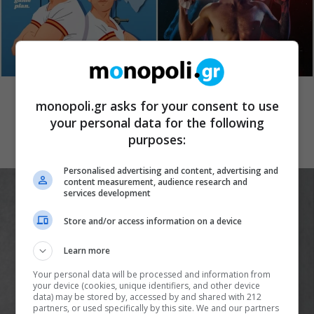
ΒΙΒΛΙΑ
Το “Heated Rivalry” ήταν μόνο η αρχή:
monopoli.gr asks for your consent to use
Η νέα μεγάλη κίνηση στις queer
your personal data for the following
ερωτικές ιστορίες
purposes:
Personalised advertising and content, advertising and
content measurement, audience research and
services development
Store and/or access information on a device
Learn more
Your personal data will be processed and information from
your device (cookies, unique identifiers, and other device
data) may be stored by, accessed by and shared with 212
partners, or used specifically by this site. We and our partners