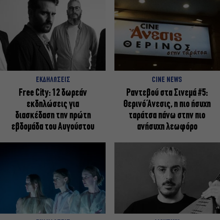
ΕΚΔΗΛΩΣΕΙΣ
CINE NEWS
Free City: 12 δωρεάν
Ραντεβού στα Σινεμά #5:
εκδηλώσεις για
Θερινό Άνεσις, η πιο ήσυχη
διασκέδαση την πρώτη
ταράτσα πάνω στην πιο
εβδομάδα του Αυγούστου
ανήσυχη λεωφόρο