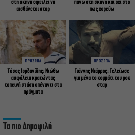
στη σκηνή οφείλει να
πάνω στη σκηνή και όχι στο
αισθάνεται σταρ
πως χορεύω
ΠΡΟΣΩΠΑ
ΠΡΟΣΩΠΑ
Tάσος Ιορδανίδης: Νιώθω
Γιάννης Νιάρρος: Τελείωσε
ασφάλεια κρατώντας
για μένα το κομμάτι του ροκ
ταπεινή στάση απέναντι στα
σταρ
πράγματα
Τα πιο Δημοφιλή