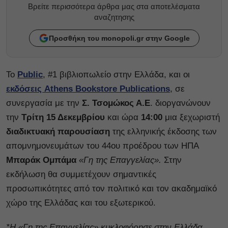
Βρείτε περισσότερα άρθρα μας στα αποτελέσματα
αναζητησης
Προσθήκη του monopoli.gr στην Google
Το
Public
, #1 βιβλιοπωλείο στην Ελλάδα, και οι
εκδόσεις Athens Bookstore Publications
, σε
συνεργασία με την
Σ. Τσομώκος Α.Ε
. διοργανώνουν
την
Τρίτη 15 Δεκεμβρίου
και ώρα
14:00
μια ξεχωριστή
διαδικτυακή παρουσίαση
της ελληνικής έκδοσης των
απομνημονευμάτων του 44ου προέδρου των ΗΠΑ
Μπαράκ Ομπάμα
«Γη της Επαγγελίας».
Στην
εκδήλωση θα συμμετέχουν σημαντικές
προσωπικότητες από τον πολιτικό και τον ακαδημαϊκό
χώρο της Ελλάδας και του εξωτερικού.
*Η «Γη της Επαγγελίας» κυκλοφόρησε στην Ελλάδα