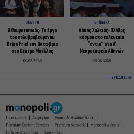
ΘΕΑΤΡΟ
ΕΠΙΚΑΙΡΑ
Ο Θαυματοποιός: Το έργο
Λάκης Χαλκιάς: Πλήθος
του πολυβραβευμένου
κόσμου στο τελευταίο
Brian Friel τον Οκτώβριο
“αντίο” στο Α’
στο Θέατρο Μπέλλος
Νεκροταφείο Αθηνών
06.08.2026
06.08.2026
ΠΕΡΙΣΣΟΤΕΡΑ
Ποιοι είμαστε
Διαφήμιση
Αποστολή Δελτίων Τύπου
Premium Content Services
Premium Network
Monopoli widgets
Πολιτική Απορρήτου
Οροι Χρήσης