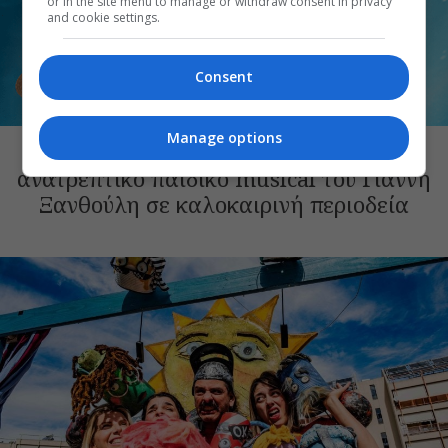
or in the site menu to manage or withdraw consent in privacy
and cookie settings.
Consent
ΘΕΑΤΡΙΚΑ ΝΕΑ
Manage options
Η Αλίκη στη χώρα των ψαριών: Το
ανατρεπτικό παιδικό musical του Γιάννη
Ξανθούλη σε καλοκαιρινή περιοδεία