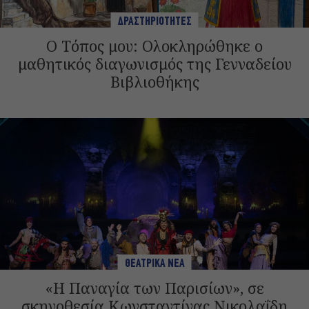
ΔΡΑΣΤΗΡΙΟΤΗΤΕΣ
Ο Τόπος μου: Ολοκληρώθηκε ο
μαθητικός διαγωνισμός της Γενναδείου
Βιβλιοθήκης
ΘΕΑΤΡΙΚΑ ΝΕΑ
«Η Παναγία των Παρισίων», σε
σκηνοθεσία Κωνσταντίνας Νικολαΐδη