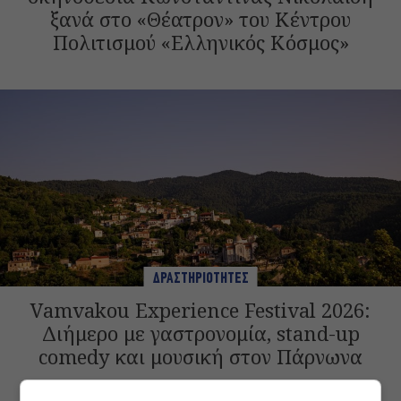
ξανά στο «Θέατρον» του Κέντρου
Πολιτισμού «Ελληνικός Κόσμος»
ΔΡΑΣΤΗΡΙΟΤΗΤΕΣ
Vamvakou Experience Festival 2026:
Διήμερο με γαστρονομία, stand-up
comedy και μουσική στον Πάρνωνα