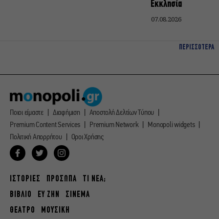
Εκκλησία
07.08.2026
ΠΕΡΙΣΣΟΤΕΡΑ
Ποιοι είμαστε
Διαφήμιση
Αποστολή Δελτίων Τύπου
Premium Content Services
Premium Network
Monopoli widgets
Πολιτική Απορρήτου
Οροι Χρήσης
ΙΣΤΟΡΙΕΣ
ΠΡΟΣΩΠΑ
ΤΙ ΝΕΑ;
ΒΙΒΛΙΟ
ΕΥ ΖΗΝ
ΣΙΝΕΜΑ
ΘΕΑΤΡΟ
ΜΟΥΣΙΚΗ