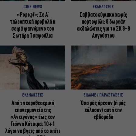
CINE NEWS
ΕΚΔΗΛΩΣΕΙΣ
«Ριφιφί»: Σε Α’
Σαββατοκύριακο χωρίς
τηλεοπτική προβολή η
πορτοφόλι: 8 δωρεάν
σειρά φαινόμενο του
εκδηλώσεις για το ΣΚ 8-9
Σωτήρη Τσαφούλια
Αυγούστου
ΕΚΔΗΛΩΣΕΙΣ
ΕΙΔΑΜΕ / ΠΑΡΑΣΤΑΣΕΙΣ
Από τη χοροθεατρική
Όσα μάς άρεσαν (ή μάς
επανερμηνεία της
χάλασαν) αυτή την
«Αντιγόνης» έως τον
εβδομάδα
Γιάννη Κότσιρα: 10+1
λόγοι να βγεις από το σπίτι