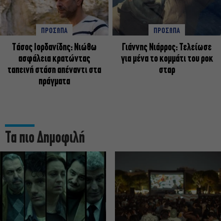
ΠΡΟΣΩΠΑ
ΠΡΟΣΩΠΑ
Tάσος Ιορδανίδης: Νιώθω
Γιάννης Νιάρρος: Τελείωσε
ασφάλεια κρατώντας
για μένα το κομμάτι του ροκ
ταπεινή στάση απέναντι στα
σταρ
πράγματα
Τα πιο Δημοφιλή