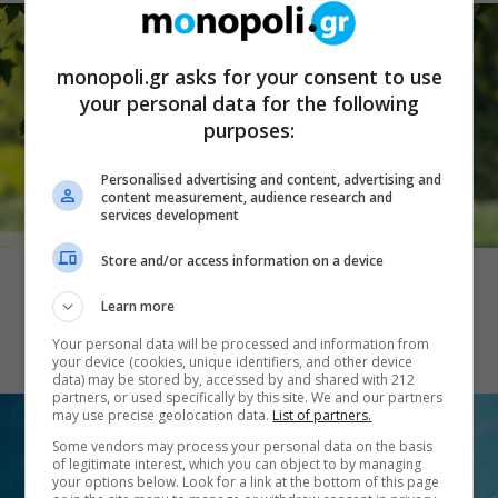
monopoli.gr asks for your consent to use
your personal data for the following
purposes:
Personalised advertising and content, advertising and
content measurement, audience research and
services development
ΘΕΑΤΡΟ
Store and/or access information on a device
Οι άθλοι του Ηρακλή: Ο Καραγκιόζης
του Ηλία Καρελλά στον Κήπο του
Learn more
Μεγάρου
Your personal data will be processed and information from
your device (cookies, unique identifiers, and other device
data) may be stored by, accessed by and shared with 212
partners, or used specifically by this site. We and our partners
may use precise geolocation data.
List of partners.
Some vendors may process your personal data on the basis
of legitimate interest, which you can object to by managing
your options below. Look for a link at the bottom of this page