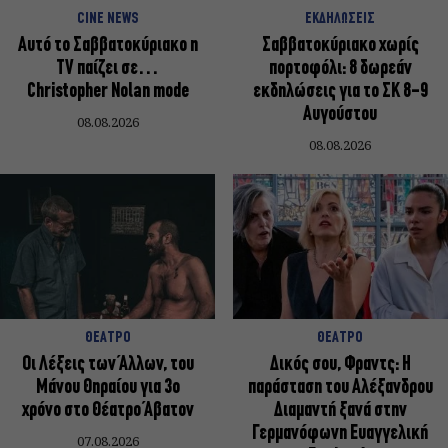
CINE NEWS
ΕΚΔΗΛΩΣΕΙΣ
Αυτό το Σαββατοκύριακο η
Σαββατοκύριακο χωρίς
TV παίζει σε…
πορτοφόλι: 8 δωρεάν
Christopher Nolan mode
εκδηλώσεις για το ΣΚ 8-9
Αυγούστου
08.08.2026
08.08.2026
ΘΕΑΤΡΟ
ΘΕΑΤΡΟ
Οι Λέξεις των Άλλων, του
Δικός σου, Φραντς: Η
Μάνου Θηραίου για 3ο
παράσταση του Αλέξανδρου
χρόνο στο Θέατρο Άβατον
Διαμαντή ξανά στην
Γερμανόφωνη Ευαγγελική
07.08.2026