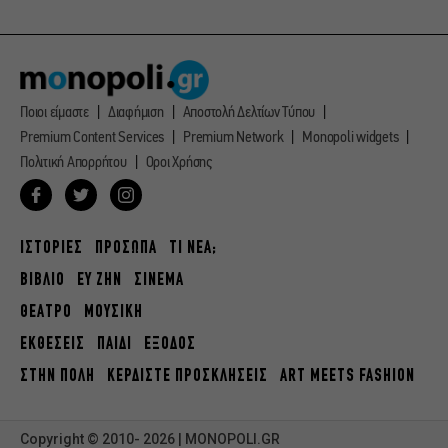
Ποιοι είμαστε
Διαφήμιση
Αποστολή Δελτίων Τύπου
Premium Content Services
Premium Network
Monopoli widgets
Πολιτική Απορρήτου
Οροι Χρήσης
ΙΣΤΟΡΙΕΣ
ΠΡΟΣΩΠΑ
ΤΙ ΝΕΑ;
ΒΙΒΛΙΟ
ΕΥ ΖΗΝ
ΣΙΝΕΜΑ
ΘΕΑΤΡΟ
ΜΟΥΣΙΚΗ
ΕΚΘΕΣΕΙΣ
ΠΑΙΔΙ
ΕΞΟΔΟΣ
ΣΤΗΝ ΠΟΛΗ
ΚΕΡΔΙΣΤΕ ΠΡΟΣΚΛΗΣΕΙΣ
ART MEETS FASHION
Copyright © 2010- 2026 | MONOPOLI.GR