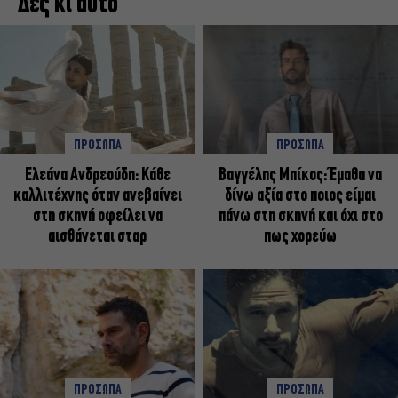
Δες κι αυτό
ΠΡΟΣΩΠΑ
ΠΡΟΣΩΠΑ
Ελεάνα Ανδρεούδη: Κάθε
Βαγγέλης Μπίκος: Έμαθα να
καλλιτέχνης όταν ανεβαίνει
δίνω αξία στο ποιος είμαι
στη σκηνή οφείλει να
πάνω στη σκηνή και όχι στο
αισθάνεται σταρ
πως χορεύω
ΠΡΟΣΩΠΑ
ΠΡΟΣΩΠΑ