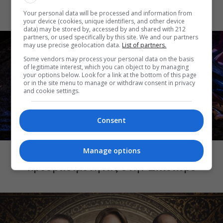
Τρικαλιώτη σε όλους τους ρόλους
Your personal data will be processed and information from
your device (cookies, unique identifiers, and other device
data) may be stored by, accessed by and shared with 212
partners, or used specifically by this site. We and our partners
may use precise geolocation data.
List of partners.
Some vendors may process your personal data on the basis
of legitimate interest, which you can object to by managing
your options below. Look for a link at the bottom of this page
or in the site menu to manage or withdraw consent in privacy
and cookie settings.
Consent
ΘΕΑΤΡΙΚΑ ΝΕΑ
Manage options
Τρωάδες: Νέα παράσταση καθολικής
προσβασιμότητας στην Επίδαυρο