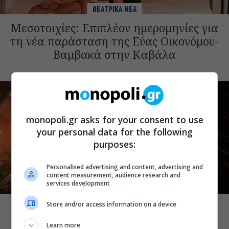
ΘΕΑΤΡΙΚΑ ΝΕΑ
Μεσοτοιχίες: Επιπλέον ημερομηνίες για
τη νέα παράσταση της Εύας Οικονόμου-
Βαμβακά στην Καβάλα
monopoli.gr asks for your consent to use
your personal data for the following
purposes:
Personalised advertising and content, advertising and
content measurement, audience research and
services development
ΘΕΑΤΡΙΚΑ ΝΕΑ
Μια Ιλιάδα: Σύγχρονη σκηνική εκδοχή
Store and/or access information on a device
του ομηρικού έπους με την Πέγκυ
Learn more