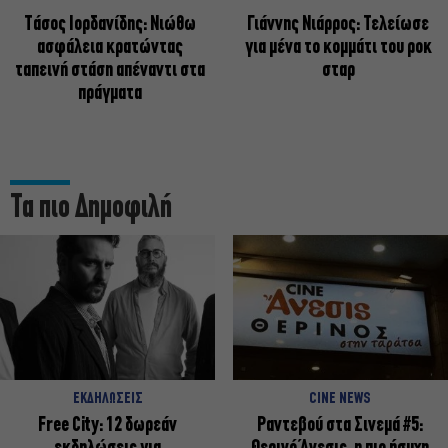
Tάσος Ιορδανίδης: Νιώθω
Γιάννης Νιάρρος: Τελείωσε
ασφάλεια κρατώντας
για μένα το κομμάτι του ροκ
ταπεινή στάση απέναντι στα
σταρ
πράγματα
Τα πιο Δημοφιλή
ΕΚΔΗΛΩΣΕΙΣ
CINE NEWS
Free City: 12 δωρεάν
Ραντεβού στα Σινεμά #5: