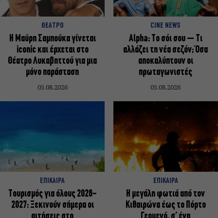
ΘΕΑΤΡΟ
CINE NEWS
Η Μαύρη Σαμπούκα γίνεται
Alpha: Το σόι σου – Τι
iconic και έρχεται στο
αλλάζει τη νέα σεζόν; Όσα
Θέατρο Λυκαβηττού για μια
αποκαλύπτουν οι
μόνο παράσταση
πρωταγωνιστές
05.08.2026
05.08.2026
ΕΠΙΚΑΙΡΑ
ΕΠΙΚΑΙΡΑ
Τουρισμός για όλους 2026-
Η μεγάλη φωτιά από τον
2027: Ξεκινούν σήμερα οι
Κιθαιρώνα έως το Πόρτο
αιτήσεις στο
Γερμενό, σ’ ένα