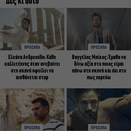
Δες κι αυτό
ΠΡΟΣΩΠΑ
ΠΡΟΣΩΠΑ
Ελεάνα Ανδρεούδη: Κάθε
Βαγγέλης Μπίκος: Έμαθα να
καλλιτέχνης όταν ανεβαίνει
δίνω αξία στο ποιος είμαι
στη σκηνή οφείλει να
πάνω στη σκηνή και όχι στο
αισθάνεται σταρ
πως χορεύω
ΠΡΟΣΩΠΑ
ΠΡΟΣΩΠΑ