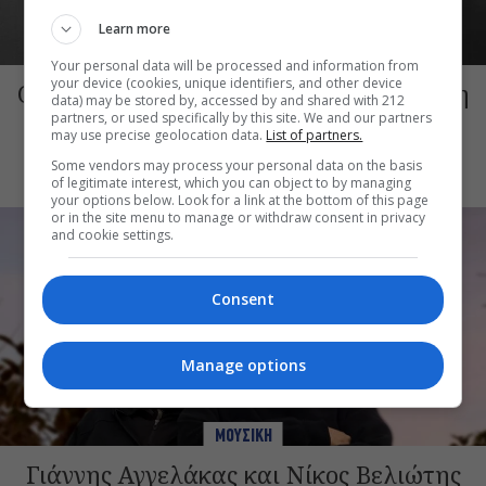
Learn more
ΜΟΥΣΙΚΗ
Your personal data will be processed and information from
your device (cookies, unique identifiers, and other device
Ο Γιάννης Χαρούλης θα δώσει μια ακόμη
data) may be stored by, accessed by and shared with 212
συναυλία στην Αθήνα αυτό τον
partners, or used specifically by this site. We and our partners
may use precise geolocation data.
List of partners.
Σεπτέμβριο
Some vendors may process your personal data on the basis
of legitimate interest, which you can object to by managing
your options below. Look for a link at the bottom of this page
or in the site menu to manage or withdraw consent in privacy
and cookie settings.
Consent
Manage options
ΜΟΥΣΙΚΗ
Γιάννης Αγγελάκας και Νίκος Βελιώτης