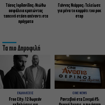
Tάσος Ιορδανίδης: Νιώθω
Γιάννης Νιάρρος: Τελείωσε
ασφάλεια κρατώντας
για μένα το κομμάτι του ροκ
ταπεινή στάση απέναντι στα
σταρ
πράγματα
Τα πιο Δημοφιλή
ΕΚΔΗΛΩΣΕΙΣ
CINE NEWS
Free City: 12 δωρεάν
Ραντεβού στα Σινεμά #5:
εκδηλώσεις για
Θερινό Άνεσις, η πιο ήσυχη