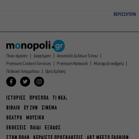
ΠΕΡΙΣΣΟΤΕΡΑ
Ποιοι είμαστε
Διαφήμιση
Αποστολή Δελτίων Τύπου
Premium Content Services
Premium Network
Monopoli widgets
Πολιτική Απορρήτου
Οροι Χρήσης
ΙΣΤΟΡΙΕΣ
ΠΡΟΣΩΠΑ
ΤΙ ΝΕΑ;
ΒΙΒΛΙΟ
ΕΥ ΖΗΝ
ΣΙΝΕΜΑ
ΘΕΑΤΡΟ
ΜΟΥΣΙΚΗ
ΕΚΘΕΣΕΙΣ
ΠΑΙΔΙ
ΕΞΟΔΟΣ
ΣΤΗΝ ΠΟΛΗ
ΚΕΡΔΙΣΤΕ ΠΡΟΣΚΛΗΣΕΙΣ
ART MEETS FASHION