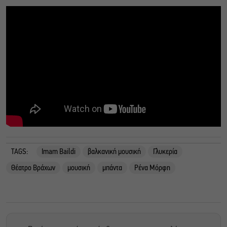
TAGS:
Imam Baildi
βαλκανική μουσική
Γλυκερία
Θέατρο Βράχων
μουσική
μπάντα
Ρένα Μόρφη