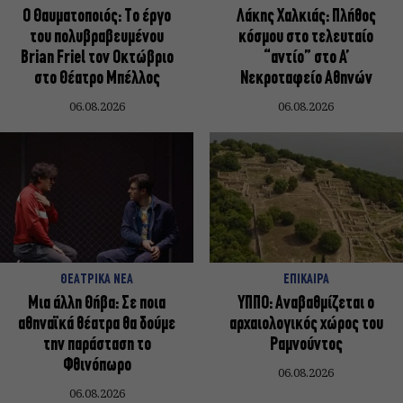
Ο Θαυματοποιός: Το έργο
Λάκης Χαλκιάς: Πλήθος
του πολυβραβευμένου
κόσμου στο τελευταίο
Brian Friel τον Οκτώβριο
“αντίο” στο Α’
στο Θέατρο Μπέλλος
Νεκροταφείο Αθηνών
06.08.2026
06.08.2026
ΘΕΑΤΡΙΚΑ ΝΕΑ
ΕΠΙΚΑΙΡΑ
Μια άλλη Θήβα: Σε ποια
ΥΠΠΟ: Αναβαθμίζεται ο
αθηναϊκά θέατρα θα δούμε
αρχαιολογικός χώρος του
την παράσταση το
Ραμνούντος
Φθινόπωρο
06.08.2026
06.08.2026