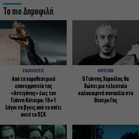
Τα πιο Δημοφιλή
ΕΚΔΗΛΩΣΕΙΣ
ΜΟΥΣΙΚΗ
Από τη χοροθεατρική
Ο Γιάννης Χαρούλης θα
επανερμηνεία της
δώσει μια τελευταία
«Αντιγόνης» έως τον
καλοκαιρινή συναυλία στο
Γιάννη Κότσιρα: 10+1
Θέατρο Γης
λόγοι να βγεις από το σπίτι
αυτό το ΠΣΚ