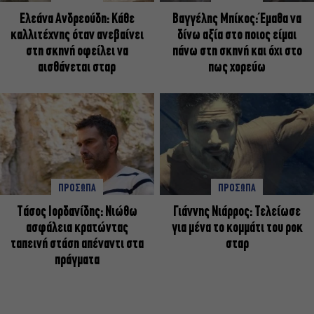
Ελεάνα Ανδρεούδη: Κάθε
Βαγγέλης Μπίκος: Έμαθα να
καλλιτέχνης όταν ανεβαίνει
δίνω αξία στο ποιος είμαι
στη σκηνή οφείλει να
πάνω στη σκηνή και όχι στο
αισθάνεται σταρ
πως χορεύω
ΠΡΟΣΩΠΑ
ΠΡΟΣΩΠΑ
Tάσος Ιορδανίδης: Νιώθω
Γιάννης Νιάρρος: Τελείωσε
ασφάλεια κρατώντας
για μένα το κομμάτι του ροκ
ταπεινή στάση απέναντι στα
σταρ
πράγματα