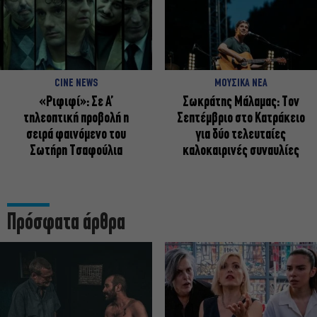
CINE NEWS
ΜΟΥΣΙΚΑ ΝΕΑ
«Ριφιφί»: Σε Α’
Σωκράτης Μάλαμας: Τον
τηλεοπτική προβολή η
Σεπτέμβριο στο Κατράκειο
σειρά φαινόμενο του
για δύο τελευταίες
Σωτήρη Τσαφούλια
καλοκαιρινές συναυλίες
Πρόσφατα άρθρα