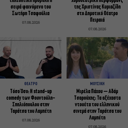
τηλεοπτική προβολή η
χοροθεατρική περφόρμανς
σειρά φαινόμενο του
της Χριστίνας Κυριαζίδη
Σωτήρη Τσαφούλια
στο Δημοτικό Θέατρο
Πειραιά
07.08.2026
07.08.2026
ΘΕΑΤΡΟ
ΜΟΥΣΙΚΗ
Τόσο Όσο: Η stand-up
Μιρέλα Πάχου – Αδάμ
comedy των Φουντούλη-
Τσαρούχης: Τα αξέχαστα
Σπηλιόπουλου στην
ντουέτα του ελληνικού
Ταράτσα του Λαμπέτη
σινεμά στην Ταράτσα του
Λαμπέτη
07.08.2026
07.08.2026