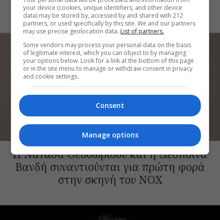
καλοκαιρινές συναυλίες
your device (cookies, unique identifiers, and other device
data) may be stored by, accessed by and shared with 212
partners, or used specifically by this site. We and our partners
may use precise geolocation data.
List of partners.
Some vendors may process your personal data on the basis
of legitimate interest, which you can object to by managing
your options below. Look for a link at the bottom of this page
or in the site menu to manage or withdraw consent in privacy
and cookie settings.
Consent
Manage options
ΜΟΥΣΙΚΑ ΝΕΑ
H Νατάσα Θεοδωρίδου και η Δέσποινα
Βανδή συναντιούνται για πρώτη φορά
στην σκηνή του NOX