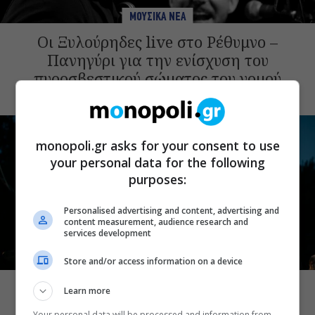
ΜΟΥΣΙΚΑ ΝΕΑ
Οι Ξυλούρηδες live στο Ρέθυμνο –
Πανηγύρι για την ενίσχυση του
πυροσβεστικού σώματος του νομού
monopoli.gr asks for your consent to use
your personal data for the following
purposes:
Personalised advertising and content, advertising and
content measurement, audience research and
services development
Store and/or access information on a device
ΜΟΥΣΙΚΑ ΝΕΑ
Σωκράτης Μάλαμας: Τον Σεπτέμβριο
Learn more
στο Κατράκειο για δύο τελευταίες
Your personal data will be processed and information from