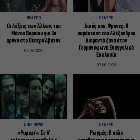
ΘΕΑΤΡΟ
ΘΕΑΤΡΟ
Οι Λέξεις των Άλλων, του
Δικός σου, Φραντς: Η
Μάνου Θηραίου για 3ο
παράσταση του Αλέξανδρου
χρόνο στο Θέατρο Άβατον
Διαμαντή ξανά στην
Γερμανόφωνη Ευαγγελική
07.08.2026
Εκκλησία
07.08.2026
CINE NEWS
ΘΕΑΤΡΟ
«Ριφιφί»: Σε Α’
Ρωγμές: Η σόλο