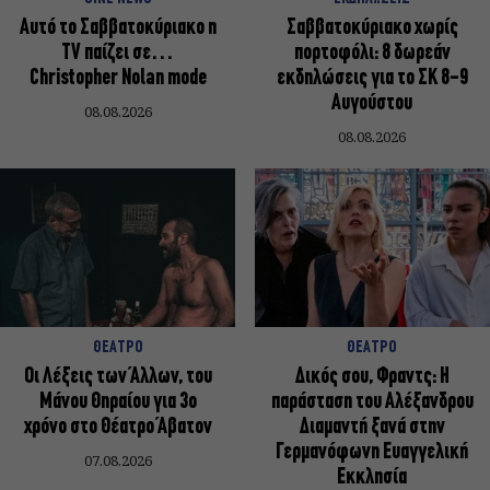
Αυτό το Σαββατοκύριακο η
Σαββατοκύριακο χωρίς
TV παίζει σε…
πορτοφόλι: 8 δωρεάν
Christopher Nolan mode
εκδηλώσεις για το ΣΚ 8-9
Αυγούστου
08.08.2026
08.08.2026
ΘΕΑΤΡΟ
ΘΕΑΤΡΟ
Οι Λέξεις των Άλλων, του
Δικός σου, Φραντς: Η
Μάνου Θηραίου για 3ο
παράσταση του Αλέξανδρου
χρόνο στο Θέατρο Άβατον
Διαμαντή ξανά στην
Γερμανόφωνη Ευαγγελική
07.08.2026
Εκκλησία