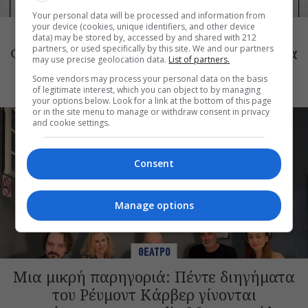
ΘΕΑΤΡΟ
Your personal data will be processed and information from
your device (cookies, unique identifiers, and other device
Τόσο Όσο: Η stand-up comedy των
data) may be stored by, accessed by and shared with 212
Φουντούλη-Σπηλιόπουλου στην Ταράτσα
partners, or used specifically by this site. We and our partners
may use precise geolocation data.
List of partners.
του Λαμπέτη
Some vendors may process your personal data on the basis
of legitimate interest, which you can object to by managing
your options below. Look for a link at the bottom of this page
or in the site menu to manage or withdraw consent in privacy
and cookie settings.
Consent
Manage options
ΘΕΑΤΡΟ
Μια μικρή παρηγοριά: Πέντε διηγήματα
του Ρέυμοντ Κάρβερ γίνονται