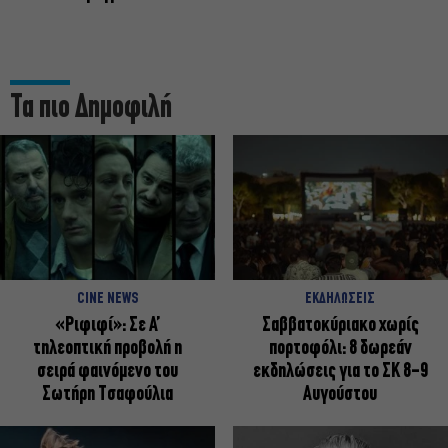
Τα πιο Δημοφιλή
CINE NEWS
ΕΚΔΗΛΩΣΕΙΣ
«Ριφιφί»: Σε Α’
Σαββατοκύριακο χωρίς
τηλεοπτική προβολή η
πορτοφόλι: 8 δωρεάν
σειρά φαινόμενο του
εκδηλώσεις για το ΣΚ 8-9
Σωτήρη Τσαφούλια
Αυγούστου