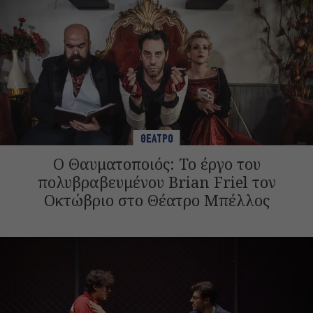
ΘΕΑΤΡΟ
Ο Θαυματοποιός: Το έργο του
πολυβραβευμένου Brian Friel τον
Οκτώβριο στο Θέατρο Μπέλλος