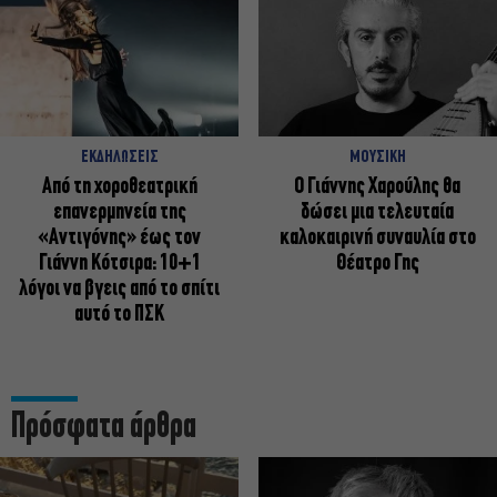
ΕΚΔΗΛΩΣΕΙΣ
ΜΟΥΣΙΚΗ
Από τη χοροθεατρική
Ο Γιάννης Χαρούλης θα
επανερμηνεία της
δώσει μια τελευταία
«Αντιγόνης» έως τον
καλοκαιρινή συναυλία στο
Γιάννη Κότσιρα: 10+1
Θέατρο Γης
λόγοι να βγεις από το σπίτι
αυτό το ΠΣΚ
Πρόσφατα άρθρα