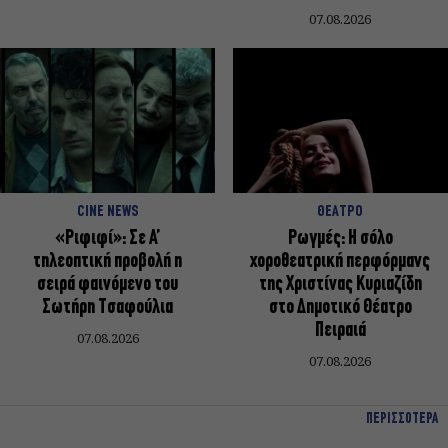
07.08.2026
CINE NEWS
ΘΕΑΤΡΟ
«Ριφιφί»: Σε Α’
Ρωγμές: Η σόλο
τηλεοπτική προβολή η
χοροθεατρική περφόρμανς
σειρά φαινόμενο του
της Χριστίνας Κυριαζίδη
Σωτήρη Τσαφούλια
στο Δημοτικό Θέατρο
Πειραιά
07.08.2026
07.08.2026
ΠΕΡΙΣΣΟΤΕΡΑ