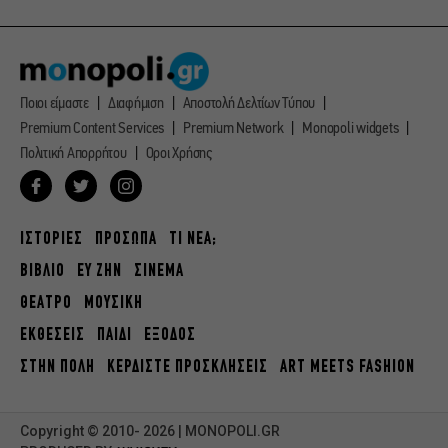
Ποιοι είμαστε
Διαφήμιση
Αποστολή Δελτίων Τύπου
Premium Content Services
Premium Network
Monopoli widgets
Πολιτική Απορρήτου
Οροι Χρήσης
ΙΣΤΟΡΙΕΣ
ΠΡΟΣΩΠΑ
ΤΙ ΝΕΑ;
ΒΙΒΛΙΟ
ΕΥ ΖΗΝ
ΣΙΝΕΜΑ
ΘΕΑΤΡΟ
ΜΟΥΣΙΚΗ
ΕΚΘΕΣΕΙΣ
ΠΑΙΔΙ
ΕΞΟΔΟΣ
ΣΤΗΝ ΠΟΛΗ
ΚΕΡΔΙΣΤΕ ΠΡΟΣΚΛΗΣΕΙΣ
ART MEETS FASHION
Copyright © 2010- 2026 | MONOPOLI.GR