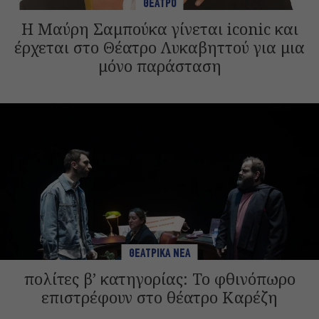
ΘΕΑΤΡΟ
Η Μαύρη Σαμπούκα γίνεται iconic και
έρχεται στο Θέατρο Λυκαβηττού για μια
μόνο παράσταση
ΘΕΑΤΡΙΚΑ ΝΕΑ
πολίτες β’ κατηγορίας: Το φθινόπωρο
επιστρέφουν στο θέατρο Καρέζη