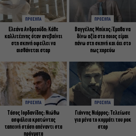
ΠΡΟΣΩΠΑ
ΠΡΟΣΩΠΑ
Ελεάνα Ανδρεούδη: Κάθε
Βαγγέλης Μπίκος: Έμαθα να
καλλιτέχνης όταν ανεβαίνει
δίνω αξία στο ποιος είμαι
στη σκηνή οφείλει να
πάνω στη σκηνή και όχι στο
αισθάνεται σταρ
πως χορεύω
ΠΡΟΣΩΠΑ
ΠΡΟΣΩΠΑ
Tάσος Ιορδανίδης: Νιώθω
Γιάννης Νιάρρος: Τελείωσε
ασφάλεια κρατώντας
για μένα το κομμάτι του ροκ
ταπεινή στάση απέναντι στα
σταρ
πράγματα