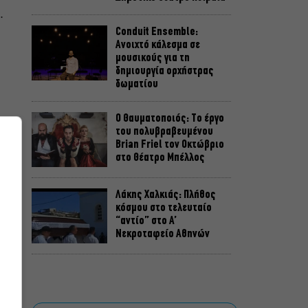
.
Conduit Ensemble:
Ανοιχτό κάλεσμα σε
μουσικούς για τη
δημιουργία ορχήστρας
δωματίου
Ο Θαυματοποιός: Το έργο
του πολυβραβευμένου
Brian Friel τον Οκτώβριο
στο Θέατρο Μπέλλος
Λάκης Χαλκιάς: Πλήθος
κόσμου στο τελευταίο
“αντίο” στο Α’
Νεκροταφείο Αθηνών
Μια άλλη Θήβα: Σε ποια
αθηναϊκά θέατρα θα δούμε
την παράσταση το