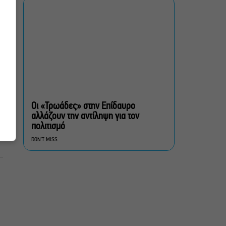
Φθινόπωρο
ΥΠΠΟ: Αναβαθμίζεται ο
αρχαιολογικός χώρος του
Ραμνούντος
Δήμος Αθηναίων:
Απομάκρυνση 240
τραπεζοκαθισμάτων σε 13
Οι «Τρωάδες» στην Επίδαυρο
επιχειρησιακές δράσεις
αλλάζουν την αντίληψη για τον
πολιτισμό
«Θάλασσα από γυαλί»:
DON'T MISS
Παγκόσμια πρεμιέρα για τη
νέα ταινία του Αλέξη
Αλεξίου
«Δυο μαύρα πουκάμισα»:
Το πρώτο trailer της
νέας, πολυαναμενόμενης
δραματικής σειράς του