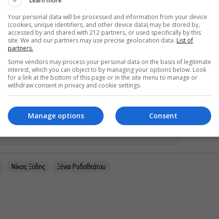
Learn more
Your personal data will be processed and information from your device
(cookies, unique identifiers, and other device data) may be stored by,
accessed by and shared with 212 partners, or used specifically by this
site. We and our partners may use precise geolocation data.
List of
partners.
Some vendors may process your personal data on the basis of legitimate
interest, which you can object to by managing your options below. Look
for a link at the bottom of this page or in the site menu to manage or
withdraw consent in privacy and cookie settings.
ρθρα μας στα αποτελέσματα αναζητησης
Manage options
Consent
του monopoli.gr στην Google
Νίκος Ξύδης
Ξένια Ροδοθεάτου