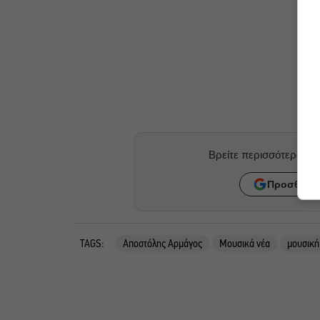
Βρείτε περισσότερα ά
Προσθήκη 
TAGS:
Αποστόλης Αρμάγος
Μουσικά νέα
μουσική