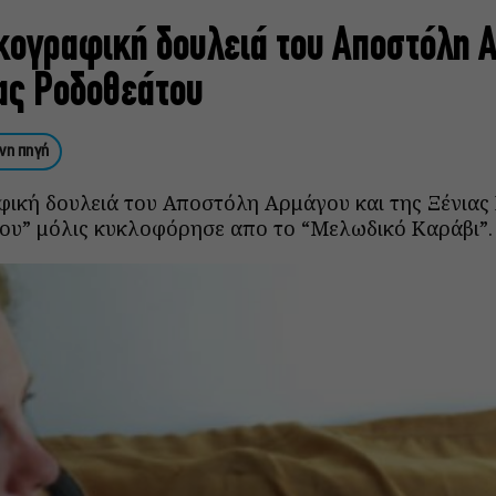
κογραφική δουλειά του Αποστόλη 
ιας Ροδοθεάτου
νη πηγή
ική δουλειά του Αποστόλη Αρμάγου και της Ξένιας 
λιου” μόλις κυκλοφόρησε απο το “Μελωδικό Καράβι”.