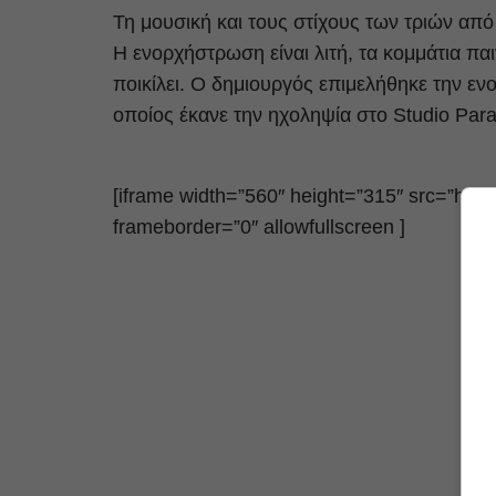
Τη μουσική και τους στίχους των τριών απ
Η ενορχήστρωση είναι λιτή, τα κομμάτια πα
ποικίλει. Ο δημιουργός επιμελήθηκε την ε
οποίος έκανε την ηχοληψία στο Studio Para
[iframe width=”560″ height=”315″ src=”h
frameborder=”0″ allowfullscreen ]