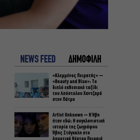
NEWS FEED
ΔΗΜΟΦΙΛΗ
«Κλεμμένος Πειρατής» –
«Beauty and Blue»: Το
διπλό εκθεσιακό ταξίδι
του Απόστολου Χαντζαρά
στην Πάτμο
Artist Unknown – Η Ήβη
ήταν εδώ: Η συγκλονιστική
ιστορία της ζωγράφου
Ήβης Στάγκαλη στο
Δημοτικό Θέατρο Πειραιά