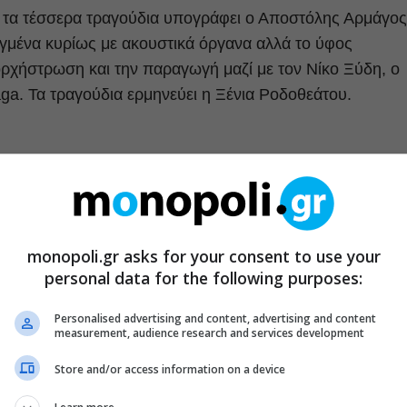
ό τα τέσσερα τραγούδια υπογράφει ο Αποστόλης Αρμάγος
ιγμένα κυρίως με ακουστικά όργανα αλλά το ύφος
νορχήστρωση και την παραγωγή μαζί με τον Νίκο Ξύδη, ο
ga. Τα τραγούδια ερμηνεύει η Ξένια Ροδοθεάτου.
ttp://www.youtube.com/embed/9xLnwAu3RPM”
monopoli.gr asks for your consent to use your
personal data for the following purposes:
Personalised advertising and content, advertising and content
measurement, audience research and services development
Store and/or access information on a device