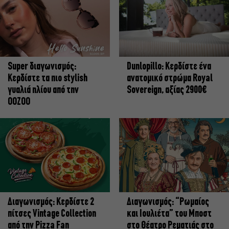
Super διαγωνισμός:
Dunlopillo: Κερδίστε ένα
Κερδίστε τα πιο stylish
ανατομικό στρώμα Royal
γυαλιά ηλίου από την
Sovereign, αξίας 2900€
OOZOO
Διαγωνισμός: Κερδίστε 2
Διαγωνισμός: “Ρωμαίος
πίτσες Vintage Collection
και Ιουλιέτα” του Μποστ
από την Pizza Fan
στο Θέατρο Ρεματιάς στο