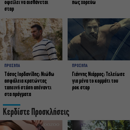
οφείλει να αισθάνεται
πως χορεύω
σταρ
ΠΡΟΣΩΠΑ
ΠΡΟΣΩΠΑ
Tάσος Ιορδανίδης: Νιώθω
Γιάννης Νιάρρος: Τελείωσε
ασφάλεια κρατώντας
για μένα το κομμάτι του
ταπεινή στάση απέναντι
ροκ σταρ
στα πράγματα
Κερδίστε Προσκλήσεις