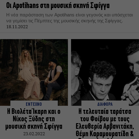
Οι Apotihans στη μουσική σκηνή Σφίγγα
Η νέα παράσταση των Apotihans είναι γεγονός και υπόσχεται
να γεμίσει τις Πέμπτες της μουσικής σκηνής της Σφίγγας.
18.11.2022
ΕΝΤΕΧΝΟ
ΔΙΑΦΟΡΑ
Η Βιολέτα Ίκαρη και ο
Η τελευταία ταράτσα
Νίκος Ξύδης στη
του Φοίβου με τους
μουσική σκηνή Σφίγγα
Ελευθερία Αρβανιτάκη,
23.02.2022
Θέμη Καραμουρατίδη &