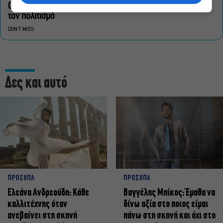
Οι «Τρωάδες» στην Επίδαυρο αλλάζουν την αντίληψη για
τον πολιτισμό
DON'T MISS
Δες και αυτό
ΠΡΟΣΩΠΑ
ΠΡΟΣΩΠΑ
Ελεάνα Ανδρεούδη: Κάθε
Βαγγέλης Μπίκος: Έμαθα να
καλλιτέχνης όταν
δίνω αξία στο ποιος είμαι
ανεβαίνει στη σκηνή
πάνω στη σκηνή και όχι στο