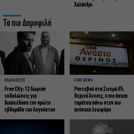
Χαλάνδρι
Τα πιο Δημοφιλή
ΕΚΔΗΛΩΣΕΙΣ
CINE NEWS
Free City: 12 δωρεάν
Ραντεβού στα Σινεμά #5:
εκδηλώσεις για
Θερινό Άνεσις, η πιο ήσυχη
διασκέδαση την πρώτη
ταράτσα πάνω στην πιο
εβδομάδα του Αυγούστου
ανήσυχη λεωφόρο