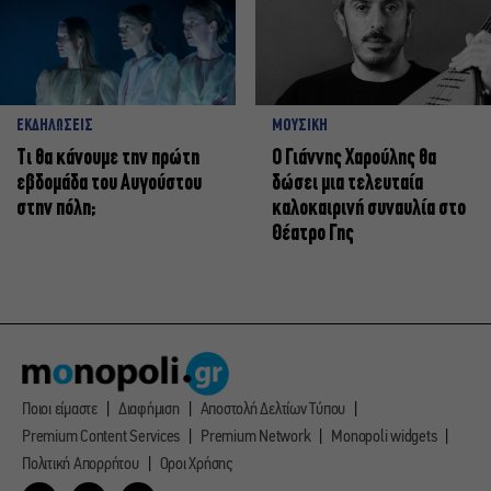
ΕΚΔΗΛΩΣΕΙΣ
ΜΟΥΣΙΚΗ
Τι θα κάνουμε την πρώτη
Ο Γιάννης Χαρούλης θα
εβδομάδα του Αυγούστου
δώσει μια τελευταία
στην πόλη;
καλοκαιρινή συναυλία στο
Θέατρο Γης
Ποιοι είμαστε
Διαφήμιση
Αποστολή Δελτίων Τύπου
Premium Content Services
Premium Network
Monopoli widgets
Πολιτική Απορρήτου
Οροι Χρήσης