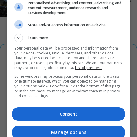
παραστάσεις με θέα την Αθήνα: Όσα θα δούμε στο
Personalised advertising and content, advertising and
Θέατρο Λυκαβηττού μέχρι τον Οκτώβριο
content measurement, audience research and
services development
Store and/or access information on a device
Learn more
Your personal data will be processed and information from
your device (cookies, unique identifiers, and other device
data) may be stored by, accessed by and shared with 212
partners, or used specifically by this site. We and our partners
may use precise geolocation data.
List of partners.
Some vendors may process your personal data on the basis
of legitimate interest, which you can object to by managing
your options below. Look for a link at the bottom of this page
or in the site menu to manage or withdraw consent in privacy
and cookie settings.
Consent
Manage options