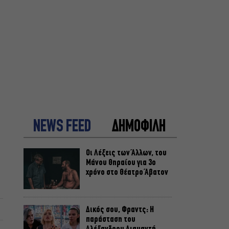
NEWS FEED
ΔΗΜΟΦΙΛΗ
Οι Λέξεις των Άλλων, του
Μάνου Θηραίου για 3ο
χρόνο στο Θέατρο Άβατον
Δικός σου, Φραντς: Η
παράσταση του