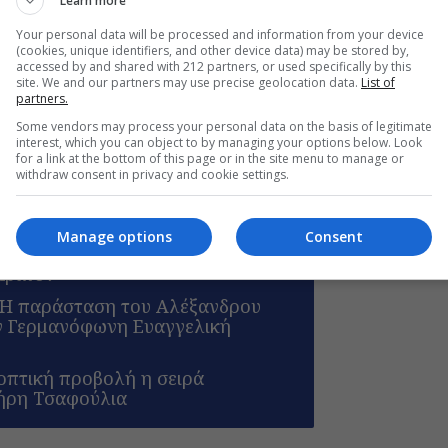
Learn more
Your personal data will be processed and information from your device
(cookies, unique identifiers, and other device data) may be stored by,
accessed by and shared with 212 partners, or used specifically by this
site. We and our partners may use precise geolocation data.
List of
partners.
Some vendors may process your personal data on the basis of legitimate
interest, which you can object to by managing your options below. Look
for a link at the bottom of this page or in the site menu to manage or
withdraw consent in privacy and cookie settings.
Manage options
Consent
ν, του Μάνου Θηραίου για 3ο
Άβατον
: Η παράσταση του Αλέξανδρου
ν Γερμανόφωνη Ευαγγελική
εοπτική προβολή η σειρά
ήρη Τσαφούλια