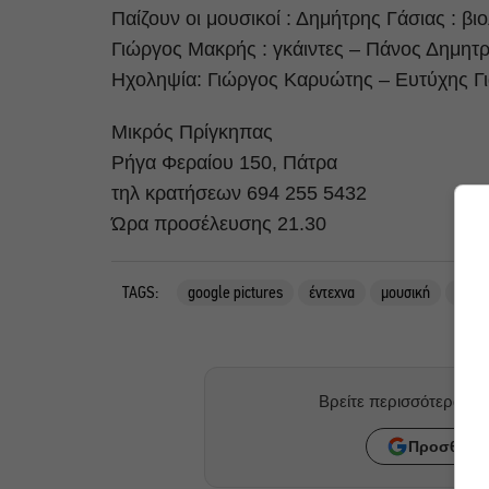
Παίζουν οι μουσικοί : Δημήτρης Γάσιας : βι
Γιώργος Μακρής : γκάιντες – Πάνος Δημητ
Ηχοληψία: Γιώργος Καρυώτης – Ευτύχης Γ
Μικρός Πρίγκηπας
Ρήγα Φεραίου 150, Πάτρα
τηλ κρατήσεων 694 255 5432
Ώρα προσέλευσης 21.30
TAGS:
google pictures
έντεχνα
μουσική
Παντ
Βρείτε περισσότερα ά
Προσθήκη 