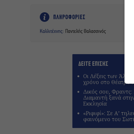
ΠΛΗΡΟΦΟΡΙΕΣ
Καλλιτέχνης:
Παντελής Θαλασσινός
ΔΕΙΤΕ ΕΠΙΣΗΣ
Οι Λέξεις των Άλλω
χρόνο στο Θέατρο 
Δικός σου, Φραντς
Διαμαντή ξανά στη
Εκκλησία
«Ριφιφί»: Σε Α’ τηλ
φαινόμενο του Σωτ