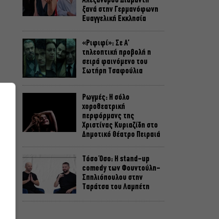
Αλέξανδρου Διαμαντή
ξανά στην Γερμανόφωνη
Ευαγγελική Εκκλησία
«Ριφιφί»: Σε Α’
τηλεοπτική προβολή η
σειρά φαινόμενο του
Σωτήρη Τσαφούλια
Ρωγμές: Η σόλο
χοροθεατρική
περφόρμανς της
Χριστίνας Κυριαζίδη στο
Δημοτικό Θέατρο Πειραιά
Τόσο Όσο: Η stand-up
comedy των Φουντούλη-
Σπηλιόπουλου στην
Ταράτσα του Λαμπέτη
Μιρέλα Πάχου – Αδάμ