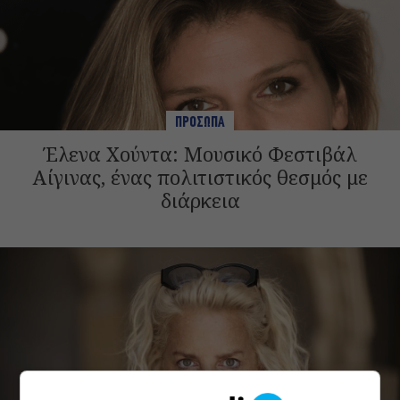
ΠΡΟΣΩΠΑ
Έλενα Χούντα: Μουσικό Φεστιβάλ
Αίγινας, ένας πολιτιστικός θεσμός με
διάρκεια