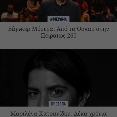
ΑΦΙΕΡΩΜΑ
Βάγνκερ Μόουρα: Από τα Όσκαρ στην
Πειραιώς 260
ΠΡΟΣΩΠΑ
Μαριλένα Κατρανίδου: Δέκα χρόνια