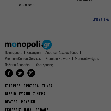
05.08.2026
ΠΕΡΙΣΣΟΤΕΡΑ
Ποιοι είμαστε
Διαφήμιση
Αποστολή Δελτίων Τύπου
Premium Content Services
Premium Network
Monopoli widgets
Πολιτική Απορρήτου
Οροι Χρήσης
ΙΣΤΟΡΙΕΣ
ΠΡΟΣΩΠΑ
ΤΙ ΝΕΑ;
ΒΙΒΛΙΟ
ΕΥ ΖΗΝ
ΣΙΝΕΜΑ
ΘΕΑΤΡΟ
ΜΟΥΣΙΚΗ
ΕΚΘΕΣΕΙΣ
ΠΑΙΔΙ
ΕΞΟΔΟΣ