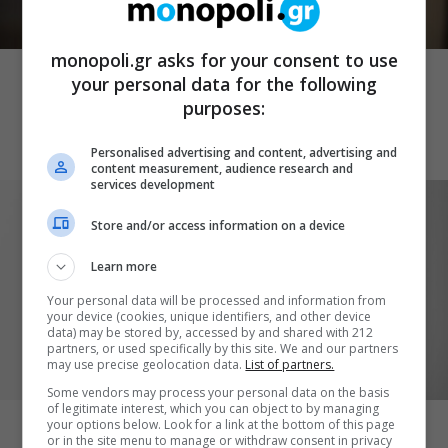
ΠΡΟΣΩΠΑ
monopoli.gr asks for your consent to use
Βένια Δημητρακοπούλου: «Η
your personal data for the following
καλλιτεχνική πράξη ως αντίσταση στο
purposes:
βύθισμα»
Personalised advertising and content, advertising and
content measurement, audience research and
services development
Store and/or access information on a device
Learn more
Your personal data will be processed and information from
your device (cookies, unique identifiers, and other device
data) may be stored by, accessed by and shared with 212
partners, or used specifically by this site. We and our partners
may use precise geolocation data.
List of partners.
ΕΙΚΑΣΤΙΚΑ
Some vendors may process your personal data on the basis
of legitimate interest, which you can object to by managing
Ιόλη Τζανετάκη: Το θραύσμα είναι ένας
your options below. Look for a link at the bottom of this page
or in the site menu to manage or withdraw consent in privacy