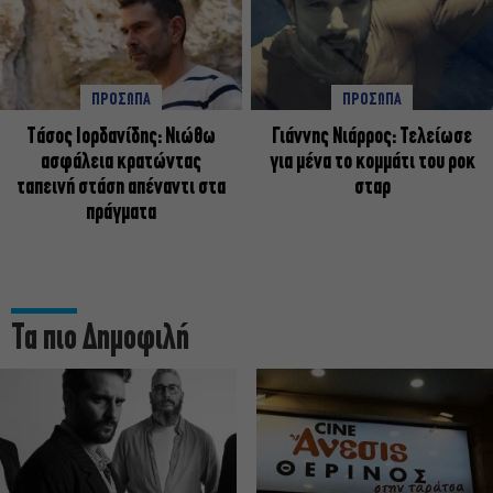
ΠΡΟΣΩΠΑ
ΠΡΟΣΩΠΑ
Tάσος Ιορδανίδης: Νιώθω
Γιάννης Νιάρρος: Τελείωσε
ασφάλεια κρατώντας
για μένα το κομμάτι του ροκ
ταπεινή στάση απέναντι στα
σταρ
πράγματα
Τα πιο Δημοφιλή