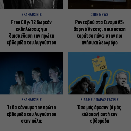
ΕΚΔΗΛΩΣΕΙΣ
CINE NEWS
Free City: 12 δωρεάν
Ραντεβού στα Σινεμά #5:
εκδηλώσεις για
Θερινό Άνεσις, η πιο ήσυχη
διασκέδαση την πρώτη
ταράτσα πάνω στην πιο
εβδομάδα του Αυγούστου
ανήσυχη λεωφόρο
ΕΚΔΗΛΩΣΕΙΣ
ΕΙΔΑΜΕ / ΠΑΡΑΣΤΑΣΕΙΣ
Τι θα κάνουμε την πρώτη
Όσα μάς άρεσαν (ή μάς
εβδομάδα του Αυγούστου
χάλασαν) αυτή την
στην πόλη;
εβδομάδα