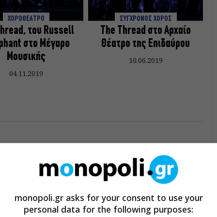
ΧΟΡΟΘΕΑΤΡΟ
ΣΥΓΧΡΟΝΟΣ ΧΟΡΟΣ
hread, του Russell
The Thread στο Αρχαίο
phant στο Μέγαρο
Θέατρο της Επιδαύρου
Μουσικής
10.06.2019
04.11.2019
monopoli.gr asks for your consent to use your
personal data for the following purposes: