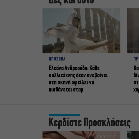
Δες και αυτό
ΠΡΟΣΩΠΑ
ΠΡ
Ελεάνα Ανδρεούδη: Κάθε
Βα
καλλιτέχνης όταν ανεβαίνει
δί
στη σκηνή οφείλει να
στ
αισθάνεται σταρ
χο
Κερδίστε Προσκλήσεις