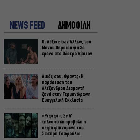
NEWS FEED
ΔΗΜΟΦΙΛΗ
Οι Λέξεις των Άλλων, του
Μάνου Θηραίου για 3ο
χρόνο στο Θέατρο Άβατον
Δικός σου, Φραντς: Η
παράσταση του
Αλέξανδρου Διαμαντή
ξανά στην Γερμανόφωνη
Ευαγγελική Εκκλησία
«Ριφιφί»: Σε Α’
τηλεοπτική προβολή η
σειρά φαινόμενο του
Σωτήρη Τσαφούλια