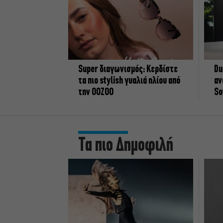
Super διαγωνισμός: Κερδίστε
Du
τα πιο stylish γυαλιά ηλίου από
αν
την OOZOO
So
Τα πιο Δημοφιλή