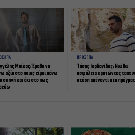
ΟΣΩΠΑ
ΠΡΟΣΩΠΑ
γγέλης Μπίκος: Έμαθα να
Tάσος Ιορδανίδης: Νιώθω
νω αξία στο ποιος είμαι πάνω
ασφάλεια κρατώντας ταπει
η σκηνή και όχι στο πως
στάση απέναντι στα πράγμα
ρεύω