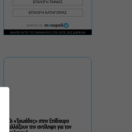
Σεπτέμβριο
Τουλάχιστον 1.500 έλεγχοι
σε 300 παραλίες –
Πρόστιμα έως 73.000€ για
αυθαίρετες καταλήψεις
Μια μικρή παρηγοριά:
Πέντε διηγήματα του
Ρέυμοντ Κάρβερ γίνονται
παράσταση στο studio
Μαυρομιχάλη
Ραντεβού στα Σινεμά #6:
Κάρμεν, εκεί όπου η
γειτονιά δίνει σινεφίλ
ραντεβού
Οι «Τρωάδες» στην Επίδαυρο
αλλάζουν την αντίληψη για τον