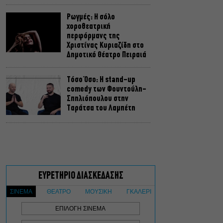
Ρωγμές: Η σόλο
χοροθεατρική
περφόρμανς της
Χριστίνας Κυριαζίδη στο
Δημοτικό Θέατρο Πειραιά
Τόσο Όσο: Η stand-up
comedy των Φουντούλη-
Σπηλιόπουλου στην
Ταράτσα του Λαμπέτη
Μιρέλα Πάχου – Αδάμ
Τσαρούχης: Τα αξέχαστα
ντουέτα του ελληνικού
σινεμά στην Ταράτσα του
Λαμπέτη
Μουσική Τεχνόπολη 2026:
Η συναυλιακή σεζόν
κορυφώνεται τον