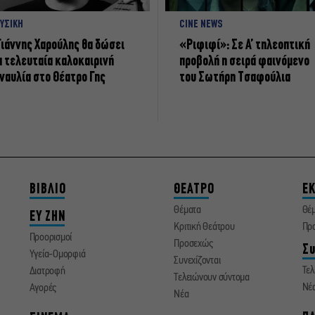
ΥΣΙΚΗ
CINE NEWS
Γιάννης Χαρούλης θα δώσει
«Ριφιφί»: Σε Α’ τηλεοπτική
α τελευταία καλοκαιρινή
προβολή η σειρά φαινόμενο
ναυλία στο Θέατρο Γης
του Σωτήρη Τσαφούλια
ΒΙΒΛΙΟ
ΘΕΑΤΡΟ
ΕΚ
Θέματα
Θέ
ΕΥ ΖΗΝ
Κριτική Θεάτρου
Πρ
Προορισμοί
Προσεχώς
Συ
Υγεία-Ομορφιά
Συνεχίζονται
Τελ
Διατροφή
Τελειώνουν σύντομα
Νέ
Αγορές
Νέα