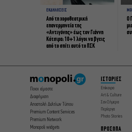
ΕΚΔΗΛΩΣΕΙΣ
ΜΟ
Από τη χοροθεατρική
Ο 
επανερμηνεία της
μι
«Αντιγόνης» έως τον Γιάννη
συ
Κότσιρα: 10+1 λόγοι να βγεις
από το σπίτι αυτό το ΠΣΚ
ΙΣΤΟΡΙΕΣ
Επίκαιρα
Ποιοι είμαστε
Art & Culture
Διαφήμιση
Σαν Σήμερα
Αποστολή Δελτίων Τύπου
Περίεργα
Premium Content Services
Photo Stories
Premium Network
Monopoli widgets
ΠΡΟΣΩΠΑ