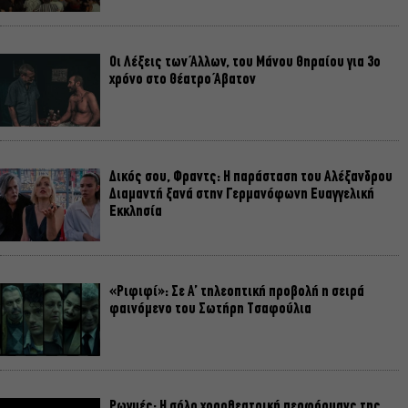
Οι Λέξεις των Άλλων, του Μάνου Θηραίου για 3ο
χρόνο στο Θέατρο Άβατον
Δικός σου, Φραντς: Η παράσταση του Αλέξανδρου
Διαμαντή ξανά στην Γερμανόφωνη Ευαγγελική
Εκκλησία
«Ριφιφί»: Σε Α’ τηλεοπτική προβολή η σειρά
φαινόμενο του Σωτήρη Τσαφούλια
Ρωγμές: Η σόλο χοροθεατρική περφόρμανς της