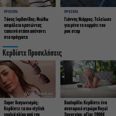
ΠΡΟΣΩΠΑ
ΠΡΟΣΩΠΑ
Tάσος Ιορδανίδης: Νιώθω
Γιάννης Νιάρρος: Τελείωσε
ασφάλεια κρατώντας
για μένα το κομμάτι του
ταπεινή στάση απέναντι
ροκ σταρ
στα πράγματα
Κερδίστε Προσκλήσεις
Super διαγωνισμός:
Dunlopillo: Κερδίστε ένα
Κερδίστε τα πιο stylish
ανατομικό στρώμα Royal
γυαλιά ηλίου από την
Sovereign, αξίας 2900€