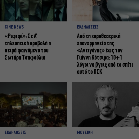
CINE NEWS
ΕΚΔΗΛΩΣΕΙΣ
«Ριφιφί»: Σε Α’
Από τη χοροθεατρική
τηλεοπτική προβολή η
επανερμηνεία της
σειρά φαινόμενο του
«Αντιγόνης» έως τον
Σωτήρη Τσαφούλια
Γιάννη Κότσιρα: 10+1
λόγοι να βγεις από το σπίτι
αυτό το ΠΣΚ
ΕΚΔΗΛΩΣΕΙΣ
ΜΟΥΣΙΚΗ