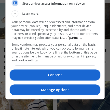
Store and/or access information on a device
Learn more
Your personal data will be processed and information from
your device (cookies, unique identifiers, and other device
data) may be stored by, accessed by and shared with 212
partners, or used specifically by this site. We and our partners
may use precise geolocation data.
List of partners.
ΠΡΟΣΩΠΑ
ΠΡΟΣΩΠΑ
Some vendors may process your personal data on the basis
of legitimate interest, which you can object to by managing
Ελεάνα Ανδρεούδη: Κάθε
Βαγγέλης Μπίκος: Έμαθα να
your options below. Look for a link at the bottom of this page
καλλιτέχνης όταν
δίνω αξία στο ποιος είμαι
or in the site menu to manage or withdraw consent in privacy
and cookie settings.
ανεβαίνει στη σκηνή
πάνω στη σκηνή και όχι στο
οφείλει να αισθάνεται
πως χορεύω
σταρ
Consent
Manage options