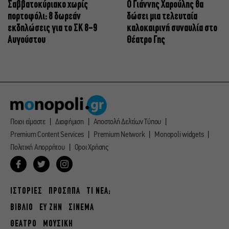
Σαββατοκύριακο χωρίς
Ο Γιάννης Χαρούλης θα
πορτοφόλι: 8 δωρεάν
δώσει μια τελευταία
εκδηλώσεις για το ΣΚ 8-9
καλοκαιρινή συναυλία στο
Αυγούστου
Θέατρο Γης
Ποιοι είμαστε
Διαφήμιση
Αποστολή Δελτίων Τύπου
Premium Content Services
Premium Network
Monopoli widgets
Πολιτική Απορρήτου
Οροι Χρήσης
ΙΣΤΟΡΙΕΣ
ΠΡΟΣΩΠΑ
ΤΙ ΝΕΑ;
ΒΙΒΛΙΟ
ΕΥ ΖΗΝ
ΣΙΝΕΜΑ
ΘΕΑΤΡΟ
ΜΟΥΣΙΚΗ