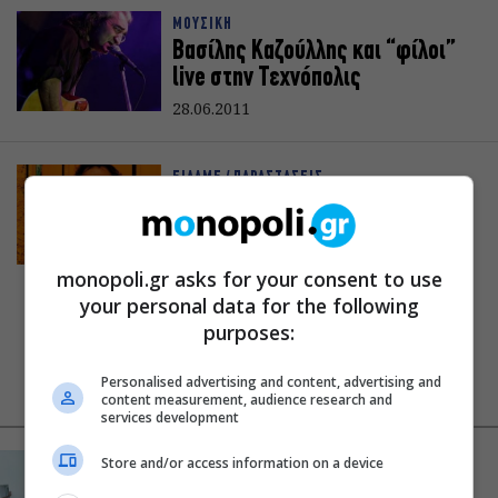
ΜΟΥΣΙΚΗ
Βασίλης Καζούλλης και “φίλοι”
live στην Τεχνόπολις
28.06.2011
ΕΙΔΑΜΕ / ΠΑΡΑΣΤΑΣΕΙΣ
Maraveyas Ilegal στο Γκάζι-
Παράνομος και … gentleman!
17.06.2011
monopoli.gr asks for your consent to use
your personal data for the following
purposes:
Personalised advertising and content, advertising and
NEWS FEED
ΔΗΜΟΦΙΛΗ
content measurement, audience research and
services development
«Κλεμμένος Πειρατής» – «Beauty and Blue»: Το
Store and/or access information on a device
διπλό εκθεσιακό ταξίδι του Απόστολου Χαντζαρά