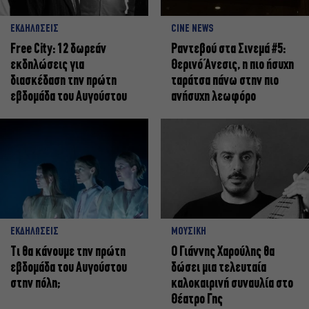
ΕΚΔΗΛΩΣΕΙΣ
CINE NEWS
Free City: 12 δωρεάν
Ραντεβού στα Σινεμά #5:
εκδηλώσεις για
Θερινό Άνεσις, η πιο ήσυχη
διασκέδαση την πρώτη
ταράτσα πάνω στην πιο
εβδομάδα του Αυγούστου
ανήσυχη λεωφόρο
ΕΚΔΗΛΩΣΕΙΣ
ΜΟΥΣΙΚΗ
Τι θα κάνουμε την πρώτη
Ο Γιάννης Χαρούλης θα
εβδομάδα του Αυγούστου
δώσει μια τελευταία
στην πόλη;
καλοκαιρινή συναυλία στο
Θέατρο Γης