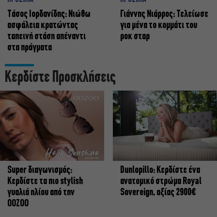
ΠΡΟΣΩΠΑ
ΠΡΟΣΩΠΑ
Tάσος Ιορδανίδης: Νιώθω
Γιάννης Νιάρρος: Τελείωσε
ασφάλεια κρατώντας
για μένα το κομμάτι του
ταπεινή στάση απέναντι
ροκ σταρ
στα πράγματα
Κερδίστε Προσκλήσεις
Super διαγωνισμός:
Dunlopillo: Κερδίστε ένα
Κερδίστε τα πιο stylish
ανατομικό στρώμα Royal
γυαλιά ηλίου από την
Sovereign, αξίας 2900€
OOZOO