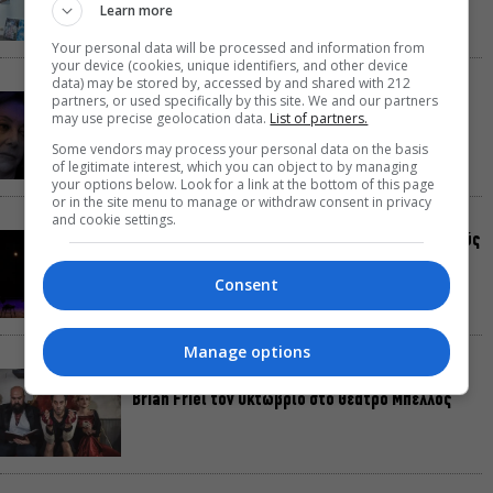
στην Πάτμο
Learn more
Your personal data will be processed and information from
your device (cookies, unique identifiers, and other device
data) may be stored by, accessed by and shared with 212
partners, or used specifically by this site. We and our partners
Artist Unknown – Η Ήβη ήταν εδώ: Η
may use precise geolocation data.
List of partners.
συγκλονιστική ιστορία της ζωγράφου Ήβης
Στάγκαλη στο Δημοτικό Θέατρο Πειραιά
Some vendors may process your personal data on the basis
of legitimate interest, which you can object to by managing
your options below. Look for a link at the bottom of this page
or in the site menu to manage or withdraw consent in privacy
and cookie settings.
Conduit Ensemble: Ανοιχτό κάλεσμα σε μουσικούς
για τη δημιουργία ορχήστρας δωματίου
Consent
Manage options
Ο Θαυματοποιός: Το έργο του πολυβραβευμένου
Brian Friel τον Οκτώβριο στο Θέατρο Μπέλλος