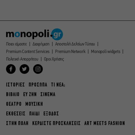
Ποιοι είμαστε
Διαφήμιση
Αποστολή Δελτίων Τύπου
Premium Content Services
Premium Network
Monopoli widgets
Πολιτική Απορρήτου
Οροι Χρήσης
ΙΣΤΟΡΙΕΣ
ΠΡΟΣΩΠΑ
ΤΙ ΝΕΑ;
ΒΙΒΛΙΟ
ΕΥ ΖΗΝ
ΣΙΝΕΜΑ
ΘΕΑΤΡΟ
ΜΟΥΣΙΚΗ
ΕΚΘΕΣΕΙΣ
ΠΑΙΔΙ
ΕΞΟΔΟΣ
ΣΤΗΝ ΠΟΛΗ
ΚΕΡΔΙΣΤΕ ΠΡΟΣΚΛΗΣΕΙΣ
ART MEETS FASHION