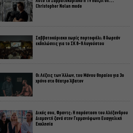
Αυτό το Σαββατοκύριακο η TV παίζει σε…
Christopher Nolan mode
Σαββατοκύριακο χωρίς πορτοφόλι: 8 δωρεάν
εκδηλώσεις για το ΣΚ 8-9 Αυγούστου
Οι Λέξεις των Άλλων, του Μάνου Θηραίου για 3ο
χρόνο στο Θέατρο Άβατον
Δικός σου, Φραντς: Η παράσταση του Αλέξανδρου
Διαμαντή ξανά στην Γερμανόφωνη Ευαγγελική
Εκκλησία