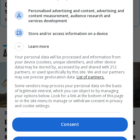
Οι «Τρωάδες» στην Επίδαυρο αλλάζουν την αντίληψη για
Personalised advertising and content, advertising and
τον πολιτισμό
content measurement, audience research and
services development
DON'T MISS
Store and/or access information on a device
Learn more
Δες και αυτό
Your personal data will be processed and information from
your device (cookies, unique identifiers, and other device
data) may be stored by, accessed by and shared with 212
partners, or used specifically by this site. We and our partners
may use precise geolocation data.
List of partners.
Some vendors may process your personal data on the basis
of legitimate interest, which you can object to by managing
your options below. Look for a link at the bottom of this page
or in the site menu to manage or withdraw consent in privacy
and cookie settings.
ΠΡΟΣΩΠΑ
ΠΡΟΣΩΠΑ
Ελεάνα Ανδρεούδη: Κάθε
Βαγγέλης Μπίκος: Έμαθα να
Consent
καλλιτέχνης όταν
δίνω αξία στο ποιος είμαι
ανεβαίνει στη σκηνή
πάνω στη σκηνή και όχι στο