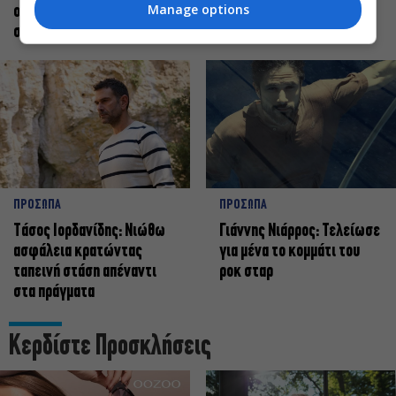
Manage options
οφείλει να αισθάνεται
πως χορεύω
σταρ
ΠΡΟΣΩΠΑ
ΠΡΟΣΩΠΑ
Tάσος Ιορδανίδης: Νιώθω
Γιάννης Νιάρρος: Τελείωσε
ασφάλεια κρατώντας
για μένα το κομμάτι του
ταπεινή στάση απέναντι
ροκ σταρ
στα πράγματα
Κερδίστε Προσκλήσεις