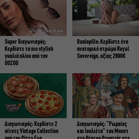
Super διαγωνισμός:
Dunlopillo: Κερδίστε ένα
Κερδίστε τα πιο stylish
ανατομικό στρώμα Royal
γυαλιά ηλίου από την
Sovereign, αξίας 2900€
OOZOO
Διαγωνισμός: Κερδίστε 2
Διαγωνισμός: “Ρωμαίος
πίτσες Vintage Collection
και Ιουλιέτα” του Μποστ
από την Pizza Fan
στο Θέατρο Ρεματιάς στο