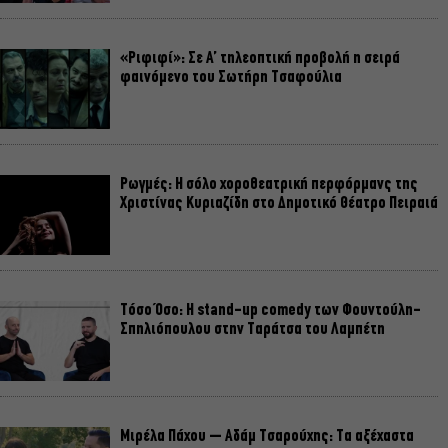
«Ριφιφί»: Σε Α’ τηλεοπτική προβολή η σειρά
φαινόμενο του Σωτήρη Τσαφούλια
Ρωγμές: Η σόλο χοροθεατρική περφόρμανς της
Χριστίνας Κυριαζίδη στο Δημοτικό Θέατρο Πειραιά
Τόσο Όσο: Η stand-up comedy των Φουντούλη-
Σπηλιόπουλου στην Ταράτσα του Λαμπέτη
Μιρέλα Πάχου – Αδάμ Τσαρούχης: Τα αξέχαστα