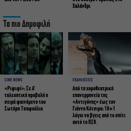
Χαλάνδρι
Τα πιο Δημοφιλή
CINE NEWS
ΕΚΔΗΛΩΣΕΙΣ
«Ριφιφί»: Σε Α’
Από τη χοροθεατρική
τηλεοπτική προβολή η
επανερμηνεία της
σειρά φαινόμενο του
«Αντιγόνης» έως τον
Σωτήρη Τσαφούλια
Γιάννη Κότσιρα: 10+1
λόγοι να βγεις από το σπίτι
αυτό το ΠΣΚ