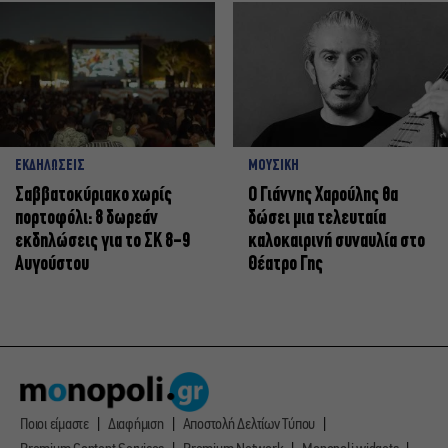
ΕΚΔΗΛΩΣΕΙΣ
ΜΟΥΣΙΚΗ
Σαββατοκύριακο χωρίς
Ο Γιάννης Χαρούλης θα
πορτοφόλι: 8 δωρεάν
δώσει μια τελευταία
εκδηλώσεις για το ΣΚ 8-9
καλοκαιρινή συναυλία στο
Αυγούστου
Θέατρο Γης
Ποιοι είμαστε
Διαφήμιση
Αποστολή Δελτίων Τύπου