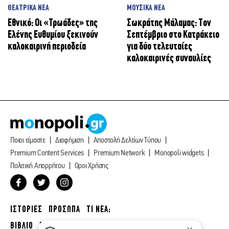
ΘΕΑΤΡΙΚΑ ΝΕΑ
ΜΟΥΣΙΚΑ ΝΕΑ
Εθνικό: Οι «Τρωάδες» της
Σωκράτης Μάλαμας: Τον
Ελένης Ευθυμίου ξεκινούν
Σεπτέμβριο στο Κατράκειο
καλοκαιρινή περιοδεία
για δύο τελευταίες
καλοκαιρινές συναυλίες
Ποιοι είμαστε
Διαφήμιση
Αποστολή Δελτίων Τύπου
Premium Content Services
Premium Network
Monopoli widgets
Πολιτική Απορρήτου
Οροι Χρήσης
ΙΣΤΟΡΙΕΣ
ΠΡΟΣΩΠΑ
ΤΙ ΝΕΑ;
ΒΙΒΛΙΟ
ΕΥ ΖΗΝ
ΣΙΝΕΜΑ