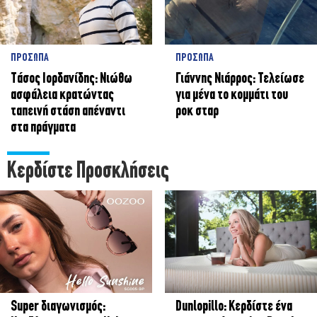
ΠΡΟΣΩΠΑ
ΠΡΟΣΩΠΑ
Tάσος Ιορδανίδης: Νιώθω
Γιάννης Νιάρρος: Τελείωσε
ασφάλεια κρατώντας
για μένα το κομμάτι του
ταπεινή στάση απέναντι
ροκ σταρ
στα πράγματα
Κερδίστε Προσκλήσεις
Super διαγωνισμός:
Dunlopillo: Κερδίστε ένα