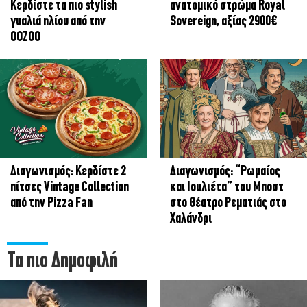
Κερδίστε τα πιο stylish
ανατομικό στρώμα Royal
γυαλιά ηλίου από την
Sovereign, αξίας 2900€
OOZOO
Διαγωνισμός: Κερδίστε 2
Διαγωνισμός: “Ρωμαίος
πίτσες Vintage Collection
και Ιουλιέτα” του Μποστ
από την Pizza Fan
στο Θέατρο Ρεματιάς στο
Χαλάνδρι
Τα πιο Δημοφιλή