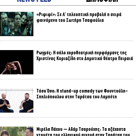
«Ριφιφί»: Σε Α’ τηλεοπτική προβολή η σειρά
φαινόμενο του Σωτήρη Τσαφούλια
Ρωγμές: Η σόλο χοροθεατρική περφόρμανς της
Χριστίνας Κυριαζίδη στο Δημοτικό Θέατρο Πειραιά
Τόσο Όσο: Η stand-up comedy των Φουντούλη-
Σπηλιόπουλου στην Ταράτσα του Λαμπέτη
Μιρέλα Πάχου – Αδάμ Τσαρούχης: Τα αξέχαστα
ντουέτα του ελληνικού σινεμά στην Ταράτσα του