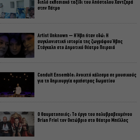
διπλό εκθεσιακό ταξίδι του Απόστολου Χαντζαρά
στην Πάτμο
Artist Unknown – Η Ήβη ήταν εδώ: Η
συγκλονιστική ιστορία της ζωγράφου Ήβης
Στάγκαλη στο Δημοτικό Θέατρο Πειραιά
Conduit Ensemble: Ανοιχτό κάλεσμα σε μουσικούς
για τη δημιουργία ορχήστρας δωματίου
Ο Θαυματοποιός: Το έργο του πολυβραβευμένου
Brian Friel τον Οκτώβριο στο Θέατρο Μπέλλος