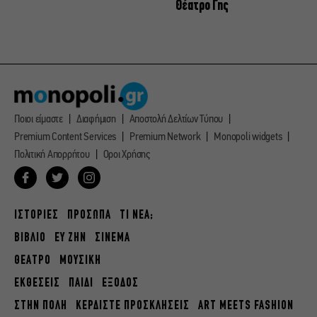
Θέατρο Γης
Ποιοι είμαστε
Διαφήμιση
Αποστολή Δελτίων Τύπου
Premium Content Services
Premium Network
Monopoli widgets
Πολιτική Απορρήτου
Οροι Χρήσης
ΙΣΤΟΡΙΕΣ
ΠΡΟΣΩΠΑ
ΤΙ ΝΕΑ;
ΒΙΒΛΙΟ
ΕΥ ΖΗΝ
ΣΙΝΕΜΑ
ΘΕΑΤΡΟ
ΜΟΥΣΙΚΗ
ΕΚΘΕΣΕΙΣ
ΠΑΙΔΙ
ΕΞΟΔΟΣ
ΣΤΗΝ ΠΟΛΗ
ΚΕΡΔΙΣΤΕ ΠΡΟΣΚΛΗΣΕΙΣ
ART MEETS FASHION