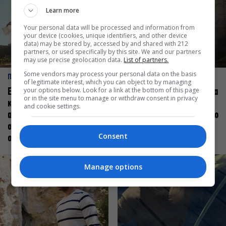
Learn more
Your personal data will be processed and information from
your device (cookies, unique identifiers, and other device
data) may be stored by, accessed by and shared with 212
partners, or used specifically by this site. We and our partners
may use precise geolocation data.
List of partners.
Some vendors may process your personal data on the basis
ΠΡΟΣΩΠΑ
ΠΡΟΣΩΠΑ
of legitimate interest, which you can object to by managing
your options below. Look for a link at the bottom of this page
Ελεάνα Ανδρεούδη: Κάθε
Βαγγέλης Μπίκος: Έμαθα να
or in the site menu to manage or withdraw consent in privacy
καλλιτέχνης όταν
δίνω αξία στο ποιος είμαι
and cookie settings.
ανεβαίνει στη σκηνή
πάνω στη σκηνή και όχι στο
οφείλει να αισθάνεται
πως χορεύω
Consent
σταρ
Manage options