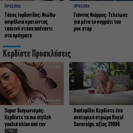
ΠΡΟΣΩΠΑ
ΠΡΟΣΩΠΑ
Tάσος Ιορδανίδης: Νιώθω
Γιάννης Νιάρρος: Τελείωσε
ασφάλεια κρατώντας
για μένα το κομμάτι του
ταπεινή στάση απέναντι
ροκ σταρ
στα πράγματα
Κερδίστε Προσκλήσεις
Super διαγωνισμός:
Dunlopillo: Κερδίστε ένα
Κερδίστε τα πιο stylish
ανατομικό στρώμα Royal
γυαλιά ηλίου από την
Sovereign, αξίας 2900€
OOZOO