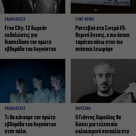
ΕΚΔΗΛΩΣΕΙΣ
CINE NEWS
Free City: 12 δωρεάν
Ραντεβού στα Σινεμά #5:
εκδηλώσεις για
Θερινό Άνεσις, η πιο ήσυχη
διασκέδαση την πρώτη
ταράτσα πάνω στην πιο
εβδομάδα του Αυγούστου
ανήσυχη λεωφόρο
ΕΚΔΗΛΩΣΕΙΣ
ΜΟΥΣΙΚΗ
Τι θα κάνουμε την πρώτη
Ο Γιάννης Χαρούλης θα
εβδομάδα του Αυγούστου
δώσει μια τελευταία
στην πόλη;
καλοκαιρινή συναυλία στο