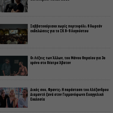
Σαββατοκύριακο χωρίς πορτοφόλι: 8 δωρεάν
εκδηλώσεις για το ΣΚ 8-9 Αυγούστου
Οι Λέξεις των Άλλων, του Μάνου Θηραίου για 3ο
χρόνο στο Θέατρο Άβατον
Δικός σου, Φραντς: Η παράσταση του Αλέξανδρου
Διαμαντή ξανά στην Γερμανόφωνη Ευαγγελική
Εκκλησία