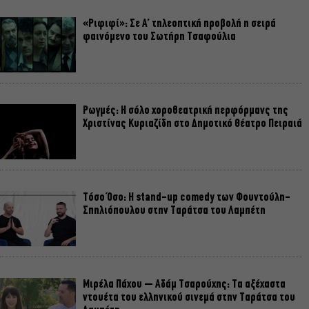
«Ριφιφί»: Σε Α’ τηλεοπτική προβολή η σειρά
φαινόμενο του Σωτήρη Τσαφούλια
Ρωγμές: Η σόλο χοροθεατρική περφόρμανς της
Χριστίνας Κυριαζίδη στο Δημοτικό Θέατρο Πειραιά
Τόσο Όσο: Η stand-up comedy των Φουντούλη-
Σπηλιόπουλου στην Ταράτσα του Λαμπέτη
Μιρέλα Πάχου – Αδάμ Τσαρούχης: Τα αξέχαστα
ντουέτα του ελληνικού σινεμά στην Ταράτσα του