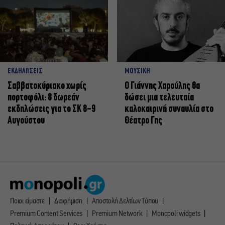
ΕΚΔΗΛΩΣΕΙΣ
ΜΟΥΣΙΚΗ
Σαββατοκύριακο χωρίς
Ο Γιάννης Χαρούλης θα
πορτοφόλι: 8 δωρεάν
δώσει μια τελευταία
εκδηλώσεις για το ΣΚ 8-9
καλοκαιρινή συναυλία στο
Αυγούστου
Θέατρο Γης
Ποιοι είμαστε
Διαφήμιση
Αποστολή Δελτίων Τύπου
Premium Content Services
Premium Network
Monopoli widgets