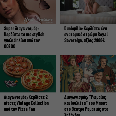
Super διαγωνισμός:
Dunlopillo: Κερδίστε ένα
Κερδίστε τα πιο stylish
ανατομικό στρώμα Royal
γυαλιά ηλίου από την
Sovereign, αξίας 2900€
OOZOO
Διαγωνισμός: Κερδίστε 2
Διαγωνισμός: “Ρωμαίος
πίτσες Vintage Collection
και Ιουλιέτα” του Μποστ
από την Pizza Fan
στο Θέατρο Ρεματιάς στο
Χαλάνδρι