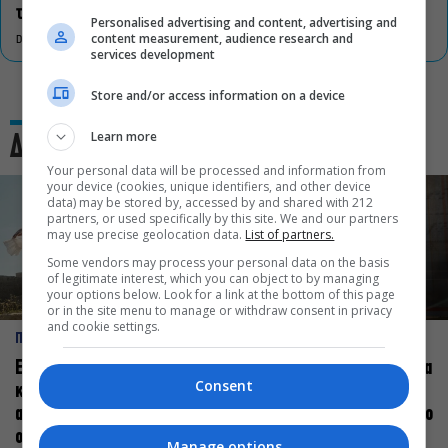
τον πολιτισμό
Personalised advertising and content, advertising and
content measurement, audience research and
DON'T MISS
services development
Store and/or access information on a device
Learn more
Δες και αυτό
Your personal data will be processed and information from
your device (cookies, unique identifiers, and other device
data) may be stored by, accessed by and shared with 212
partners, or used specifically by this site. We and our partners
may use precise geolocation data.
List of partners.
Some vendors may process your personal data on the basis
of legitimate interest, which you can object to by managing
your options below. Look for a link at the bottom of this page
or in the site menu to manage or withdraw consent in privacy
and cookie settings.
ΠΡΟΣΩΠΑ
ΠΡΟΣΩΠΑ
Ελεάνα Ανδρεούδη: Κάθε
Βαγγέλης Μπίκος: Έμαθα να
Consent
καλλιτέχνης όταν
δίνω αξία στο ποιος είμαι
ανεβαίνει στη σκηνή
πάνω στη σκηνή και όχι στο
οφείλει να αισθάνεται
πως χορεύω
Manage options