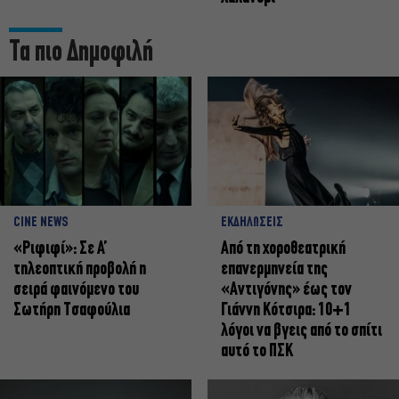
Τα πιο Δημοφιλή
CINE NEWS
ΕΚΔΗΛΩΣΕΙΣ
«Ριφιφί»: Σε Α’
Από τη χοροθεατρική
τηλεοπτική προβολή η
επανερμηνεία της
σειρά φαινόμενο του
«Αντιγόνης» έως τον
Σωτήρη Τσαφούλια
Γιάννη Κότσιρα: 10+1
λόγοι να βγεις από το σπίτι
αυτό το ΠΣΚ