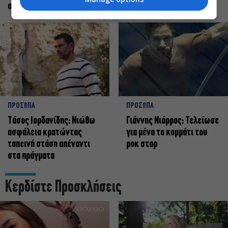
σταρ
ΠΡΟΣΩΠΑ
ΠΡΟΣΩΠΑ
Tάσος Ιορδανίδης: Νιώθω
Γιάννης Νιάρρος: Τελείωσε
ασφάλεια κρατώντας
για μένα το κομμάτι του
ταπεινή στάση απέναντι
ροκ σταρ
στα πράγματα
Κερδίστε Προσκλήσεις