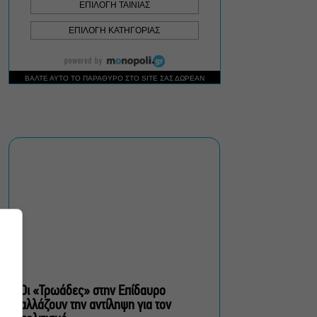
Σεπτέμβριο
Τουλάχιστον 1.500 έλεγχοι
σε 300 παραλίες –
Πρόστιμα έως 73.000€ για
αυθαίρετες καταλήψεις
Μια μικρή παρηγοριά:
Πέντε διηγήματα του
Ρέυμοντ Κάρβερ γίνονται
παράσταση στο studio
Μαυρομιχάλη
Ραντεβού στα Σινεμά #6:
Κάρμεν, εκεί όπου η
γειτονιά δίνει σινεφίλ
ραντεβού
Οι «Τρωάδες» στην Επίδαυρο
αλλάζουν την αντίληψη για τον