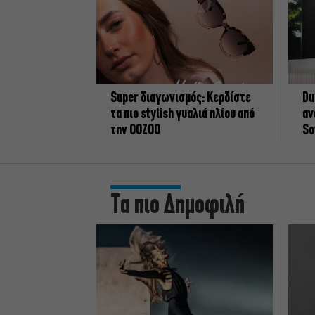
Super διαγωνισμός: Κερδίστε
Du
τα πιο stylish γυαλιά ηλίου από
αν
την OOZOO
So
Τα πιο Δημοφιλή