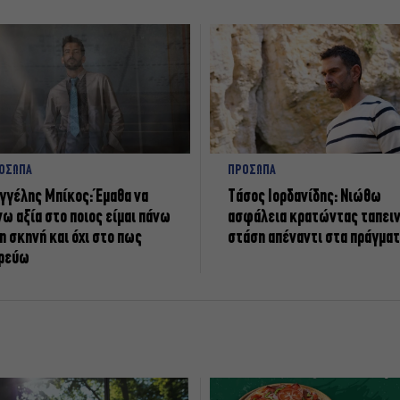
ΟΣΩΠΑ
ΠΡΟΣΩΠΑ
γγέλης Μπίκος: Έμαθα να
Tάσος Ιορδανίδης: Νιώθω
νω αξία στο ποιος είμαι πάνω
ασφάλεια κρατώντας ταπει
η σκηνή και όχι στο πως
στάση απέναντι στα πράγμα
ρεύω