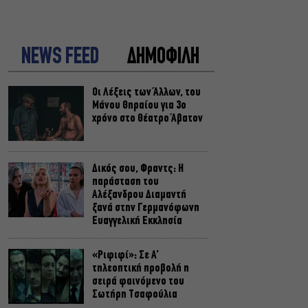
NEWS FEED
ΔΗΜΟΦΙΛΗ
Οι Λέξεις των Άλλων, του
Μάνου Θηραίου για 3ο
χρόνο στο Θέατρο Άβατον
Δικός σου, Φραντς: Η
παράσταση του
Αλέξανδρου Διαμαντή
ξανά στην Γερμανόφωνη
Ευαγγελική Εκκλησία
«Ριφιφί»: Σε Α’
τηλεοπτική προβολή η
σειρά φαινόμενο του
Σωτήρη Τσαφούλια