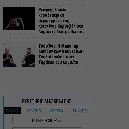
Ρωγμές: Η σόλο
χοροθεατρική
περφόρμανς της
Χριστίνας Κυριαζίδη στο
Δημοτικό Θέατρο Πειραιά
Τόσο Όσο: Η stand-up
comedy των Φουντούλη-
Σπηλιόπουλου στην
Ταράτσα του Λαμπέτη
Μιρέλα Πάχου – Αδάμ
Τσαρούχης: Τα αξέχαστα
ντουέτα του ελληνικού
σινεμά στην Ταράτσα του
Λαμπέτη
Μουσική Τεχνόπολη 2026:
Η συναυλιακή σεζόν
κορυφώνεται τον