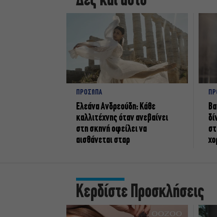
Δες και αυτό
ΠΡΟΣΩΠΑ
ΠΡ
Ελεάνα Ανδρεούδη: Κάθε
Βα
καλλιτέχνης όταν ανεβαίνει
δί
στη σκηνή οφείλει να
στ
αισθάνεται σταρ
χο
Κερδίστε Προσκλήσεις