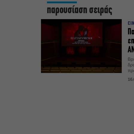
παρουσίαση σειράς
CI
Πα
επ
A
Βρ
δρ
πρώ
16.