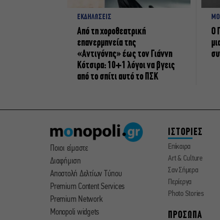
ΕΚΔΗΛΩΣΕΙΣ
ΜΟ
Από τη χοροθεατρική
Ο 
επανερμηνεία της
μι
«Αντιγόνης» έως τον Γιάννη
συ
Κότσιρα: 10+1 λόγοι να βγεις
από το σπίτι αυτό το ΠΣΚ
ΙΣΤΟΡΙΕΣ
Επίκαιρα
Ποιοι είμαστε
Art & Culture
Διαφήμιση
Σαν Σήμερα
Αποστολή Δελτίων Τύπου
Περίεργα
Premium Content Services
Photo Stories
Premium Network
Monopoli widgets
ΠΡΟΣΩΠΑ