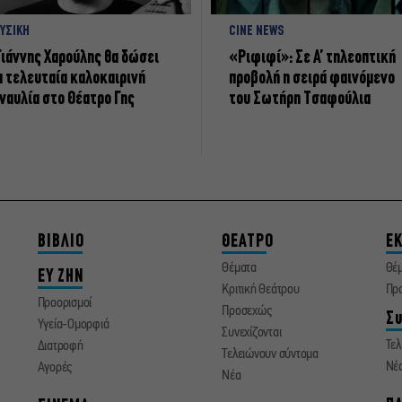
ΥΣΙΚΗ
CINE NEWS
Γιάννης Χαρούλης θα δώσει
«Ριφιφί»: Σε Α’ τηλεοπτική
α τελευταία καλοκαιρινή
προβολή η σειρά φαινόμενο
ναυλία στο Θέατρο Γης
του Σωτήρη Τσαφούλια
ΒΙΒΛΙΟ
ΘΕΑΤΡΟ
ΕΚ
Θέματα
Θέ
ΕΥ ΖΗΝ
Κριτική Θεάτρου
Πρ
Προορισμοί
Προσεχώς
Συ
Υγεία-Ομορφιά
Συνεχίζονται
Τελ
Διατροφή
Τελειώνουν σύντομα
Νέ
Αγορές
Νέα