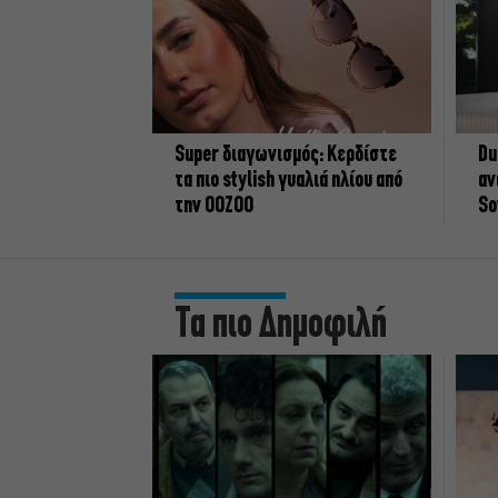
Super διαγωνισμός: Κερδίστε
Du
τα πιο stylish γυαλιά ηλίου από
αν
την OOZOO
So
Τα πιο Δημοφιλή