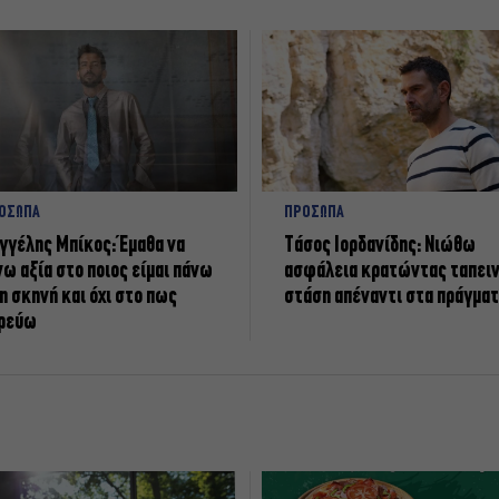
ΟΣΩΠΑ
ΠΡΟΣΩΠΑ
γγέλης Μπίκος: Έμαθα να
Tάσος Ιορδανίδης: Νιώθω
νω αξία στο ποιος είμαι πάνω
ασφάλεια κρατώντας ταπει
η σκηνή και όχι στο πως
στάση απέναντι στα πράγμα
ρεύω