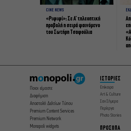
CINE NEWS
ΕΚ
«Ριφιφί»: Σε Α’ τηλεοπτική
Απ
προβολή η σειρά φαινόμενο
επ
του Σωτήρη Τσαφούλια
«Α
Κό
απ
ΙΣΤΟΡΙΕΣ
Επίκαιρα
Ποιοι είμαστε
Art & Culture
Διαφήμιση
Σαν Σήμερα
Αποστολή Δελτίων Τύπου
Περίεργα
Premium Content Services
Photo Stories
Premium Network
Monopoli widgets
ΠΡΟΣΩΠΑ