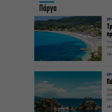
Πάργα
ΠΡ
Τρ
πρ
Υπ
πο
14.
ΠΡ
Πά
Δι
βό
αγ
τη
16.