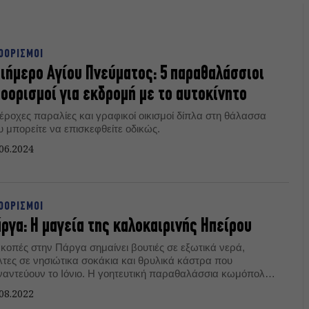
ΟΟΡΙΣΜΟΙ
ιήμερο Αγίου Πνεύματος: 5 παραθαλάσσιοι
οορισμοί για εκδρομή με το αυτοκίνητο
έροχες παραλίες και γραφικoί οικισμοί δίπλα στη θάλασσα
υ μπορείτε να επισκεφθείτε οδικώς.
06.2024
ΟΟΡΙΣΜΟΙ
ργα: Η μαγεία της καλοκαιρινής Ηπείρου
ακοπές στην Πάργα σημαίνει βουτιές σε εξωτικά νερά,
λτες σε νησιώτικα σοκάκια και θρυλικά κάστρα που
ναντεύουν το Ιόνιο. Η γοητευτική παραθαλάσσια κωμόπολη
ς Ηπείρου μοιάζει βγαλμένη από καρτ ποστάλ.
08.2022