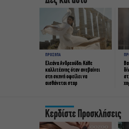
Δες και αυτό
ΠΡΟΣΩΠΑ
ΠΡ
Ελεάνα Ανδρεούδη: Κάθε
Βα
καλλιτέχνης όταν ανεβαίνει
δί
στη σκηνή οφείλει να
στ
αισθάνεται σταρ
χο
Κερδίστε Προσκλήσεις