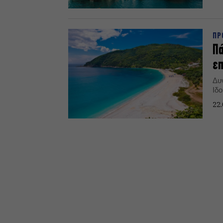
ΠΡ
Πά
ε
Δυν
Ιδ
22.