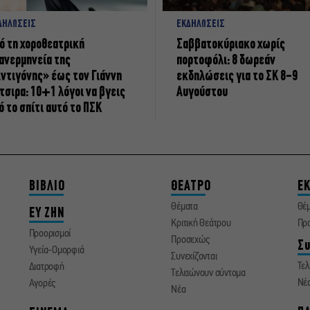
ΔΗΛΩΣΕΙΣ
ΕΚΔΗΛΩΣΕΙΣ
ό τη χοροθεατρική
Σαββατοκύριακο χωρίς
ανερμηνεία της
πορτοφόλι: 8 δωρεάν
ντιγόνης» έως τον Γιάννη
εκδηλώσεις για το ΣΚ 8-9
τσιρα: 10+1 λόγοι να βγεις
Αυγούστου
ό το σπίτι αυτό το ΠΣΚ
ΒΙΒΛΙΟ
ΘΕΑΤΡΟ
ΕΚ
Θέματα
Θέ
ΕΥ ΖΗΝ
Κριτική Θεάτρου
Πρ
Προορισμοί
Προσεχώς
Συ
Υγεία-Ομορφιά
Συνεχίζονται
Τελ
Διατροφή
Τελειώνουν σύντομα
Νέ
Αγορές
Νέα