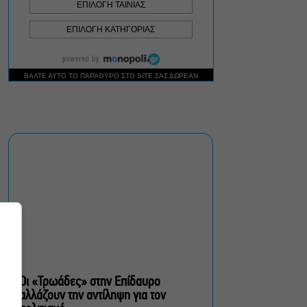
Ρωγμές: Η σόλο
χοροθεατρική
περφόρμανς της
Χριστίνας Κυριαζίδη στο
Δημοτικό Θέατρο Πειραιά
Τόσο Όσο: Η stand-up
comedy των Φουντούλη-
Σπηλιόπουλου στην
Ταράτσα του Λαμπέτη
Μιρέλα Πάχου – Αδάμ
Τσαρούχης: Τα αξέχαστα
ντουέτα του ελληνικού
σινεμά στην Ταράτσα του
Λαμπέτη
Οι «Τρωάδες» στην Επίδαυρο
αλλάζουν την αντίληψη για τον