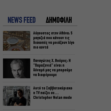
NEWS FEED
ΔΗΜΟΦΙΛΗ
Αύγουστος στην Αθήνα: 5
μαγαζιά που κάνουν τις
διακοπές να μοιάζουν λίγο
πιο κοντά
Παναγώτης Χ. Βούρος: Η
“Παραξενιά” είναι η
δύναμή μας να μπορούμε
να διαφέρουμε
Αυτό το Σαββατοκύριακο
η TV παίζει σε…
Christopher Nolan mode