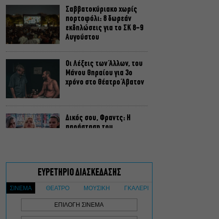
Σαββατοκύριακο χωρίς
πορτοφόλι: 8 δωρεάν
εκδηλώσεις για το ΣΚ 8-9
Αυγούστου
Οι Λέξεις των Άλλων, του
Μάνου Θηραίου για 3ο
χρόνο στο Θέατρο Άβατον
Δικός σου, Φραντς: Η
παράσταση του
Αλέξανδρου Διαμαντή
ξανά στην Γερμανόφωνη
Ευαγγελική Εκκλησία
«Ριφιφί»: Σε Α’
τηλεοπτική προβολή η
σειρά φαινόμενο του
Σωτήρη Τσαφούλια