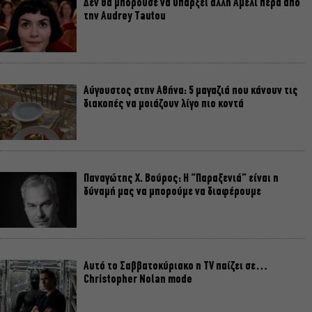
Δεν θα μπορούσε να υπάρξει άλλη Αμελί πέρα από
την Audrey Tautou
Αύγουστος στην Αθήνα: 5 μαγαζιά που κάνουν τις
διακοπές να μοιάζουν λίγο πιο κοντά
Παναγώτης Χ. Βούρος: Η “Παραξενιά” είναι η
δύναμή μας να μπορούμε να διαφέρουμε
Αυτό το Σαββατοκύριακο η TV παίζει σε…
Christopher Nolan mode