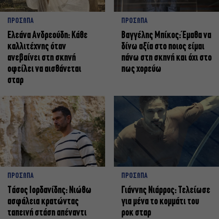
ΠΡΟΣΩΠΑ
ΠΡΟΣΩΠΑ
Ελεάνα Ανδρεούδη: Κάθε
Βαγγέλης Μπίκος: Έμαθα να
καλλιτέχνης όταν
δίνω αξία στο ποιος είμαι
ανεβαίνει στη σκηνή
πάνω στη σκηνή και όχι στο
οφείλει να αισθάνεται
πως χορεύω
σταρ
ΠΡΟΣΩΠΑ
ΠΡΟΣΩΠΑ
Tάσος Ιορδανίδης: Νιώθω
Γιάννης Νιάρρος: Τελείωσε
ασφάλεια κρατώντας
για μένα το κομμάτι του
ταπεινή στάση απέναντι
ροκ σταρ