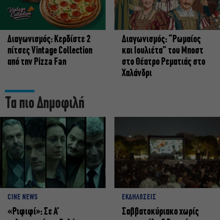
Διαγωνισμός: Κερδίστε 2
Διαγωνισμός: “Ρωμαίος
πίτσες Vintage Collection
και Ιουλιέτα” του Μποστ
από την Pizza Fan
στο Θέατρο Ρεματιάς στο
Χαλάνδρι
Τα πιο Δημοφιλή
CINE NEWS
ΕΚΔΗΛΩΣΕΙΣ
«Ριφιφί»: Σε Α’
Σαββατοκύριακο χωρίς