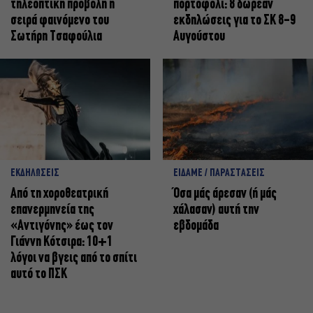
τηλεοπτική προβολή η
πορτοφόλι: 8 δωρεάν
σειρά φαινόμενο του
εκδηλώσεις για το ΣΚ 8-9
Σωτήρη Τσαφούλια
Αυγούστου
ΕΚΔΗΛΩΣΕΙΣ
ΕΙΔΑΜΕ / ΠΑΡΑΣΤΑΣΕΙΣ
Από τη χοροθεατρική
Όσα μάς άρεσαν (ή μάς
επανερμηνεία της
χάλασαν) αυτή την
«Αντιγόνης» έως τον
εβδομάδα
Γιάννη Κότσιρα: 10+1
λόγοι να βγεις από το σπίτι
αυτό το ΠΣΚ