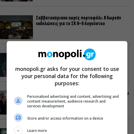
Σαββατοκύριακο χωρίς πορτοφόλι: 8 δωρεάν
εκδηλώσεις για το ΣΚ 8-9 Αυγούστου
Οι Λέξεις των Άλλων, του Μάνου Θηραίου για 3ο
χρόνο στο Θέατρο Άβατον
monopoli.gr asks for your consent to use
your personal data for the following
purposes:
Δικός σου, Φραντς: Η παράσταση του Αλέξανδρου
Personalised advertising and content, advertising and
Διαμαντή ξανά στην Γερμανόφωνη Ευαγγελική
content measurement, audience research and
Εκκλησία
services development
Store and/or access information on a device
Learn more
«Ριφιφί»: Σε Α’ τηλεοπτική προβολή η σειρά