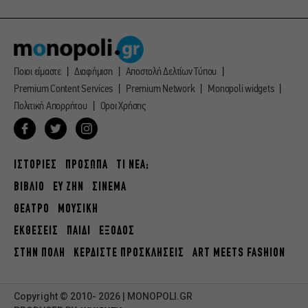
Ποιοι είμαστε
Διαφήμιση
Αποστολή Δελτίων Τύπου
Premium Content Services
Premium Network
Monopoli widgets
Πολιτική Απορρήτου
Οροι Χρήσης
ΙΣΤΟΡΙΕΣ
ΠΡΟΣΩΠΑ
ΤΙ ΝΕΑ;
ΒΙΒΛΙΟ
ΕΥ ΖΗΝ
ΣΙΝΕΜΑ
ΘΕΑΤΡΟ
ΜΟΥΣΙΚΗ
ΕΚΘΕΣΕΙΣ
ΠΑΙΔΙ
ΕΞΟΔΟΣ
ΣΤΗΝ ΠΟΛΗ
ΚΕΡΔΙΣΤΕ ΠΡΟΣΚΛΗΣΕΙΣ
ART MEETS FASHION
Copyright © 2010- 2026 | MONOPOLI.GR