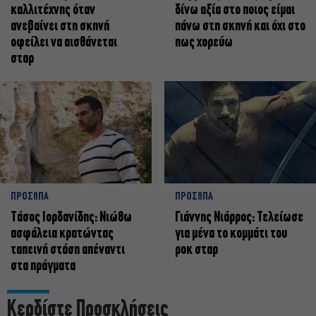
καλλιτέχνης όταν
δίνω αξία στο ποιος είμαι
ανεβαίνει στη σκηνή
πάνω στη σκηνή και όχι στο
οφείλει να αισθάνεται
πως χορεύω
σταρ
ΠΡΟΣΩΠΑ
ΠΡΟΣΩΠΑ
Tάσος Ιορδανίδης: Νιώθω
Γιάννης Νιάρρος: Τελείωσε
ασφάλεια κρατώντας
για μένα το κομμάτι του
ταπεινή στάση απέναντι
ροκ σταρ
στα πράγματα
Κερδίστε Προσκλήσεις