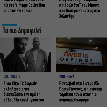
πίτσες Vintage Collection
και Ιουλιέτα” του Μποστ
από την Pizza Fan
στο Θέατρο Ρεματιάς στο
Χαλάνδρι
Τα πιο Δημοφιλή
ΕΚΔΗΛΩΣΕΙΣ
CINE NEWS
Free City: 12 δωρεάν
Ραντεβού στα Σινεμά #5:
εκδηλώσεις για
Θερινό Άνεσις, η πιο ήσυχη
διασκέδαση την πρώτη
ταράτσα πάνω στην πιο
εβδομάδα του Αυγούστου
ανήσυχη λεωφόρο