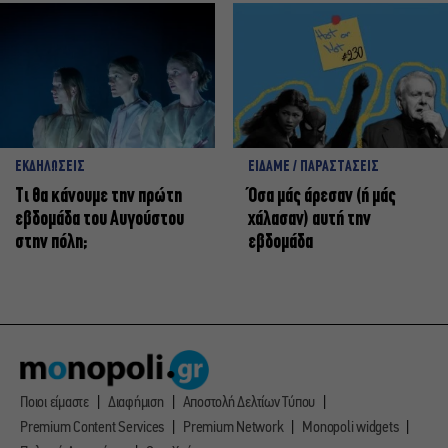
ΕΚΔΗΛΩΣΕΙΣ
ΕΙΔΑΜΕ / ΠΑΡΑΣΤΑΣΕΙΣ
Τι θα κάνουμε την πρώτη
Όσα μάς άρεσαν (ή μάς
εβδομάδα του Αυγούστου
χάλασαν) αυτή την
στην πόλη;
εβδομάδα
Ποιοι είμαστε
Διαφήμιση
Αποστολή Δελτίων Τύπου
Premium Content Services
Premium Network
Monopoli widgets