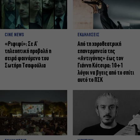
CINE NEWS
ΕΚΔΗΛΩΣΕΙΣ
«Ριφιφί»: Σε Α’
Από τη χοροθεατρική
τηλεοπτική προβολή η
επανερμηνεία της
σειρά φαινόμενο του
«Αντιγόνης» έως τον
Σωτήρη Τσαφούλια
Γιάννη Κότσιρα: 10+1
λόγοι να βγεις από το σπίτι
αυτό το ΠΣΚ