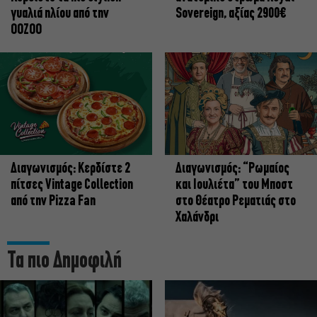
γυαλιά ηλίου από την
Sovereign, αξίας 2900€
OOZOO
Διαγωνισμός: Κερδίστε 2
Διαγωνισμός: “Ρωμαίος
πίτσες Vintage Collection
και Ιουλιέτα” του Μποστ
από την Pizza Fan
στο Θέατρο Ρεματιάς στο
Χαλάνδρι
Τα πιο Δημοφιλή