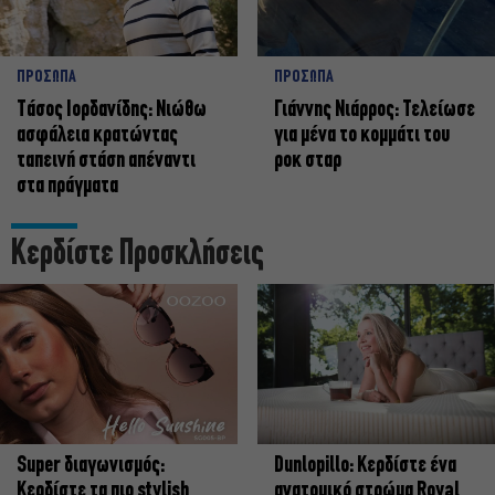
ΠΡΟΣΩΠΑ
ΠΡΟΣΩΠΑ
Tάσος Ιορδανίδης: Νιώθω
Γιάννης Νιάρρος: Τελείωσε
ασφάλεια κρατώντας
για μένα το κομμάτι του
ταπεινή στάση απέναντι
ροκ σταρ
στα πράγματα
Κερδίστε Προσκλήσεις
Super διαγωνισμός:
Dunlopillo: Κερδίστε ένα
Κερδίστε τα πιο stylish
ανατομικό στρώμα Royal