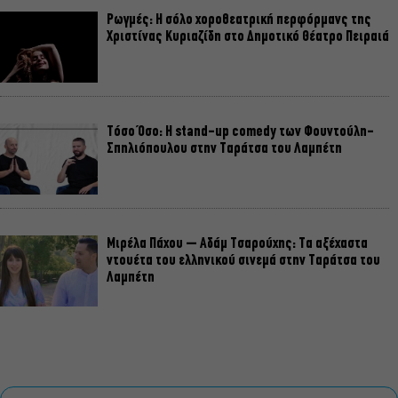
Ρωγμές: Η σόλο χοροθεατρική περφόρμανς της
Χριστίνας Κυριαζίδη στο Δημοτικό Θέατρο Πειραιά
Τόσο Όσο: Η stand-up comedy των Φουντούλη-
Σπηλιόπουλου στην Ταράτσα του Λαμπέτη
Μιρέλα Πάχου – Αδάμ Τσαρούχης: Τα αξέχαστα
ντουέτα του ελληνικού σινεμά στην Ταράτσα του
Λαμπέτη