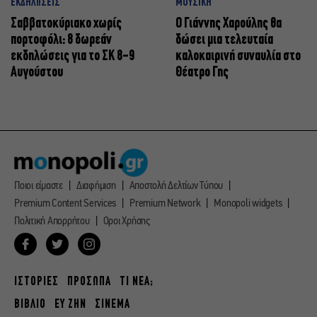
ΕΚΔΗΛΩΣΕΙΣ
ΜΟΥΣΙΚΗ
Σαββατοκύριακο χωρίς
Ο Γιάννης Χαρούλης θα
πορτοφόλι: 8 δωρεάν
δώσει μια τελευταία
εκδηλώσεις για το ΣΚ 8-9
καλοκαιρινή συναυλία στο
Αυγούστου
Θέατρο Γης
Ποιοι είμαστε
Διαφήμιση
Αποστολή Δελτίων Τύπου
Premium Content Services
Premium Network
Monopoli widgets
Πολιτική Απορρήτου
Οροι Χρήσης
ΙΣΤΟΡΙΕΣ
ΠΡΟΣΩΠΑ
ΤΙ ΝΕΑ;
ΒΙΒΛΙΟ
ΕΥ ΖΗΝ
ΣΙΝΕΜΑ