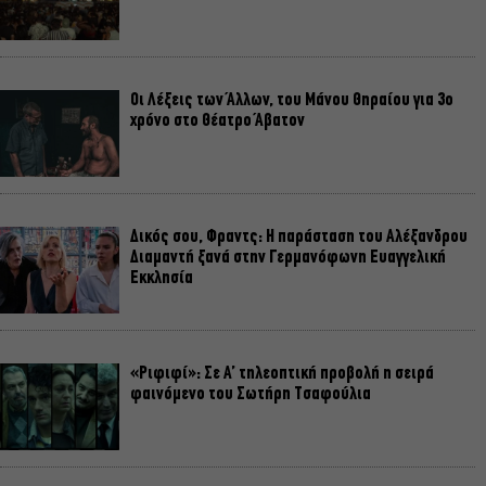
Οι Λέξεις των Άλλων, του Μάνου Θηραίου για 3ο
χρόνο στο Θέατρο Άβατον
Δικός σου, Φραντς: Η παράσταση του Αλέξανδρου
Διαμαντή ξανά στην Γερμανόφωνη Ευαγγελική
Εκκλησία
«Ριφιφί»: Σε Α’ τηλεοπτική προβολή η σειρά
φαινόμενο του Σωτήρη Τσαφούλια