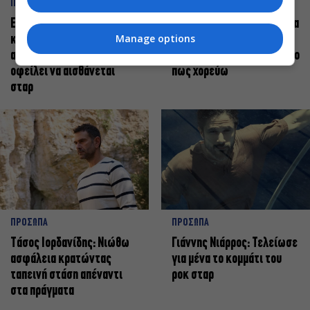
ΠΡΟΣΩΠΑ
ΠΡΟΣΩΠΑ
Ελεάνα Ανδρεούδη: Κάθε
Βαγγέλης Μπίκος: Έμαθα να
Manage options
καλλιτέχνης όταν
δίνω αξία στο ποιος είμαι
ανεβαίνει στη σκηνή
πάνω στη σκηνή και όχι στο
οφείλει να αισθάνεται
πως χορεύω
σταρ
ΠΡΟΣΩΠΑ
ΠΡΟΣΩΠΑ
Tάσος Ιορδανίδης: Νιώθω
Γιάννης Νιάρρος: Τελείωσε
ασφάλεια κρατώντας
για μένα το κομμάτι του
ταπεινή στάση απέναντι
ροκ σταρ
στα πράγματα