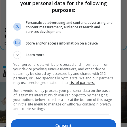
your personal data for the following
purposes:
Personalised advertising and content, advertising and
content measurement, audience research and
Οι «Τρωάδες» στην Επίδαυρο αλλάζουν την αντίληψη για
services development
τον πολιτισμό
Store and/or access information on a device
DON'T MISS
Learn more
Your personal data will be processed and information from
your device (cookies, unique identifiers, and other device
Δες και αυτό
data) may be stored by, accessed by and shared with 212
partners, or used specifically by this site. We and our partners
may use precise geolocation data.
List of partners.
Some vendors may process your personal data on the basis
of legitimate interest, which you can object to by managing
your options below. Look for a link at the bottom of this page
or in the site menu to manage or withdraw consent in privacy
and cookie settings.
Consent