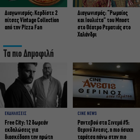
Διαγωνισμός: Κερδίστε 2
Διαγωνισμός: “Ρωμαίος
πίτσες Vintage Collection
και Ιουλιέτα” του Μποστ
από την Pizza Fan
στο Θέατρο Ρεματιάς στο
Χαλάνδρι
Τα πιο Δημοφιλή
ΕΚΔΗΛΩΣΕΙΣ
CINE NEWS
Free City: 12 δωρεάν
Ραντεβού στα Σινεμά #5:
εκδηλώσεις για
Θερινό Άνεσις, η πιο ήσυχη
διασκέδαση την πρώτη
ταράτσα πάνω στην πιο