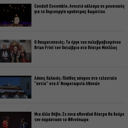
Conduit Ensemble: Ανοιχτό κάλεσμα σε μουσικούς
για τη δημιουργία ορχήστρας δωματίου
Ο Θαυματοποιός: Το έργο του πολυβραβευμένου
Brian Friel τον Οκτώβριο στο Θέατρο Μπέλλος
Λάκης Χαλκιάς: Πλήθος κόσμου στο τελευταίο
“αντίο” στο Α’ Νεκροταφείο Αθηνών
Μια άλλη Θήβα: Σε ποια αθηναϊκά θέατρα θα δούμε
την παράσταση το Φθινόπωρο