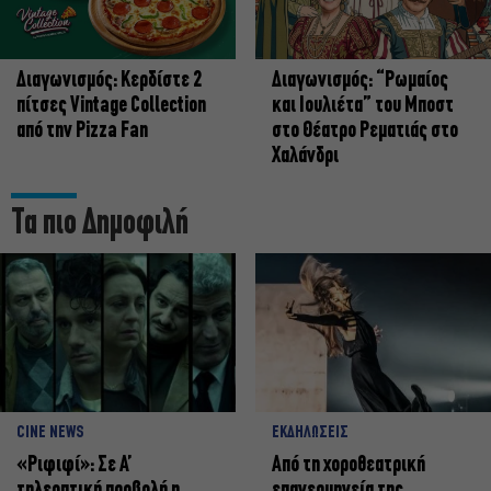
Διαγωνισμός: Κερδίστε 2
Διαγωνισμός: “Ρωμαίος
πίτσες Vintage Collection
και Ιουλιέτα” του Μποστ
από την Pizza Fan
στο Θέατρο Ρεματιάς στο
Χαλάνδρι
Τα πιο Δημοφιλή
CINE NEWS
ΕΚΔΗΛΩΣΕΙΣ
«Ριφιφί»: Σε Α’
Από τη χοροθεατρική
τηλεοπτική προβολή η
επανερμηνεία της