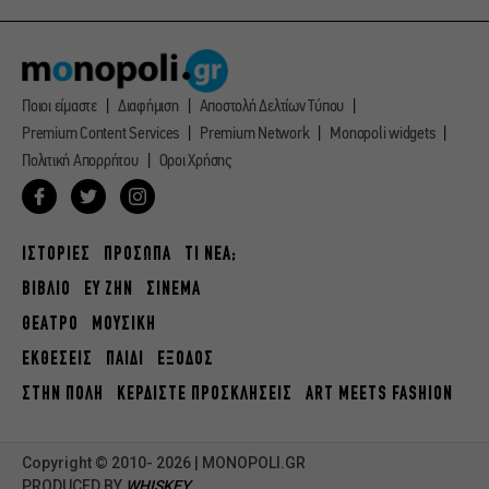
Ποιοι είμαστε
Διαφήμιση
Αποστολή Δελτίων Τύπου
Premium Content Services
Premium Network
Monopoli widgets
Πολιτική Απορρήτου
Οροι Χρήσης
ΙΣΤΟΡΙΕΣ
ΠΡΟΣΩΠΑ
ΤΙ ΝΕΑ;
ΒΙΒΛΙΟ
ΕΥ ΖΗΝ
ΣΙΝΕΜΑ
ΘΕΑΤΡΟ
ΜΟΥΣΙΚΗ
ΕΚΘΕΣΕΙΣ
ΠΑΙΔΙ
ΕΞΟΔΟΣ
ΣΤΗΝ ΠΟΛΗ
ΚΕΡΔΙΣΤΕ ΠΡΟΣΚΛΗΣΕΙΣ
ART MEETS FASHION
Copyright © 2010- 2026 | MONOPOLI.GR
PRODUCED BY
WHISKEY