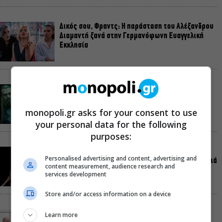
Δικός σου, Φραντς: Η παράσταση του Αλέξανδρου
Διαμαντή ξανά στην Γερμανόφωνη Ευαγγελική
Εκκλησία
«Ριφιφί»: Σε Α’ τηλεοπτική προβολή η σειρά
φαινόμενο του Σωτήρη Τσαφούλια
monopoli.gr asks for your consent to use
your personal data for the following
purposes:
Ρωγμές: Η σόλο χοροθεατρική περφόρμανς της
Personalised advertising and content, advertising and
Χριστίνας Κυριαζίδη στο Δημοτικό Θέατρο Πειραιά
content measurement, audience research and
services development
Store and/or access information on a device
Τόσο Όσο: Η stand-up comedy των Φουντούλη-
Learn more