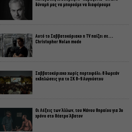
δύναμή μας να μπορούμε να διαφέρουμε
Αυτό το Σαββατοκύριακο η TV παίζει σε…
Christopher Nolan mode
Σαββατοκύριακο χωρίς πορτοφόλι: 8 δωρεάν
εκδηλώσεις για το ΣΚ 8-9 Αυγούστου
Οι Λέξεις των Άλλων, του Μάνου Θηραίου για 3ο
χρόνο στο Θέατρο Άβατον