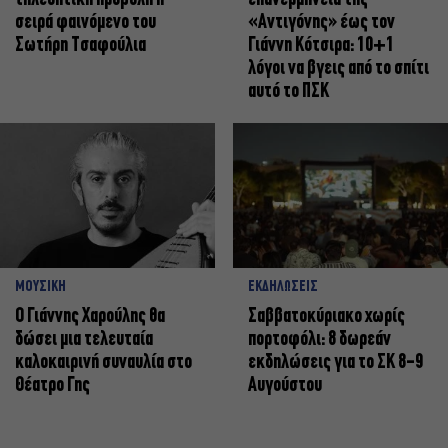
σειρά φαινόμενο του
«Αντιγόνης» έως τον
Σωτήρη Τσαφούλια
Γιάννη Κότσιρα: 10+1
λόγοι να βγεις από το σπίτι
αυτό το ΠΣΚ
ΜΟΥΣΙΚΗ
ΕΚΔΗΛΩΣΕΙΣ
Ο Γιάννης Χαρούλης θα
Σαββατοκύριακο χωρίς
δώσει μια τελευταία
πορτοφόλι: 8 δωρεάν
καλοκαιρινή συναυλία στο
εκδηλώσεις για το ΣΚ 8-9
Θέατρο Γης
Αυγούστου