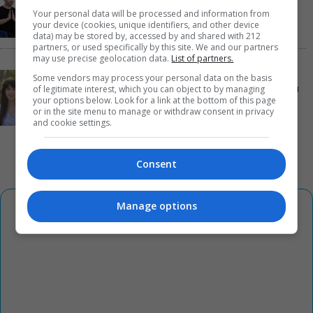
Σπηλιόπουλου στην Ταράτσα του Λαμπέτη
Your personal data will be processed and information from
your device (cookies, unique identifiers, and other device
data) may be stored by, accessed by and shared with 212
partners, or used specifically by this site. We and our partners
may use precise geolocation data.
List of partners.
Μιρέλα Πάχου – Αδάμ Τσαρούχης: Τα αξέχαστα
Some vendors may process your personal data on the basis
of legitimate interest, which you can object to by managing
ντουέτα του ελληνικού σινεμά στην Ταράτσα του
your options below. Look for a link at the bottom of this page
Λαμπέτη
or in the site menu to manage or withdraw consent in privacy
and cookie settings.
Consent
Manage options