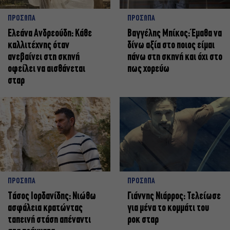
ΠΡΟΣΩΠΑ
ΠΡΟΣΩΠΑ
Ελεάνα Ανδρεούδη: Κάθε
Βαγγέλης Μπίκος: Έμαθα να
καλλιτέχνης όταν
δίνω αξία στο ποιος είμαι
ανεβαίνει στη σκηνή
πάνω στη σκηνή και όχι στο
οφείλει να αισθάνεται
πως χορεύω
σταρ
ΠΡΟΣΩΠΑ
ΠΡΟΣΩΠΑ
Tάσος Ιορδανίδης: Νιώθω
Γιάννης Νιάρρος: Τελείωσε
ασφάλεια κρατώντας
για μένα το κομμάτι του
ταπεινή στάση απέναντι
ροκ σταρ