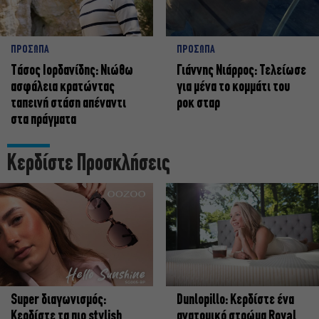
ΠΡΟΣΩΠΑ
ΠΡΟΣΩΠΑ
Tάσος Ιορδανίδης: Νιώθω
Γιάννης Νιάρρος: Τελείωσε
ασφάλεια κρατώντας
για μένα το κομμάτι του
ταπεινή στάση απέναντι
ροκ σταρ
στα πράγματα
Κερδίστε Προσκλήσεις
Super διαγωνισμός:
Dunlopillo: Κερδίστε ένα
Κερδίστε τα πιο stylish
ανατομικό στρώμα Royal