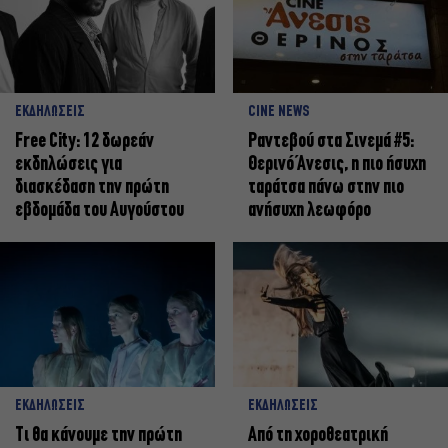
ΕΚΔΗΛΩΣΕΙΣ
CINE NEWS
Free City: 12 δωρεάν
Ραντεβού στα Σινεμά #5:
εκδηλώσεις για
Θερινό Άνεσις, η πιο ήσυχη
διασκέδαση την πρώτη
ταράτσα πάνω στην πιο
εβδομάδα του Αυγούστου
ανήσυχη λεωφόρο
ΕΚΔΗΛΩΣΕΙΣ
ΕΚΔΗΛΩΣΕΙΣ
Τι θα κάνουμε την πρώτη
Από τη χοροθεατρική