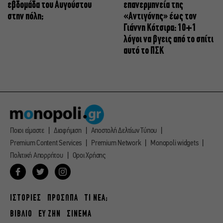
εβδομάδα του Αυγούστου
επανερμηνεία της
στην πόλη;
«Αντιγόνης» έως τον
Γιάννη Κότσιρα: 10+1
λόγοι να βγεις από το σπίτι
αυτό το ΠΣΚ
Ποιοι είμαστε
Διαφήμιση
Αποστολή Δελτίων Τύπου
Premium Content Services
Premium Network
Monopoli widgets
Πολιτική Απορρήτου
Οροι Χρήσης
ΙΣΤΟΡΙΕΣ
ΠΡΟΣΩΠΑ
ΤΙ ΝΕΑ;
ΒΙΒΛΙΟ
ΕΥ ΖΗΝ
ΣΙΝΕΜΑ