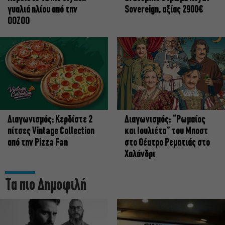
γυαλιά ηλίου από την
Sovereign, αξίας 2900€
OOZOO
Διαγωνισμός: Κερδίστε 2
Διαγωνισμός: “Ρωμαίος
πίτσες Vintage Collection
και Ιουλιέτα” του Μποστ
από την Pizza Fan
στο Θέατρο Ρεματιάς στο
Χαλάνδρι
Τα πιο Δημοφιλή