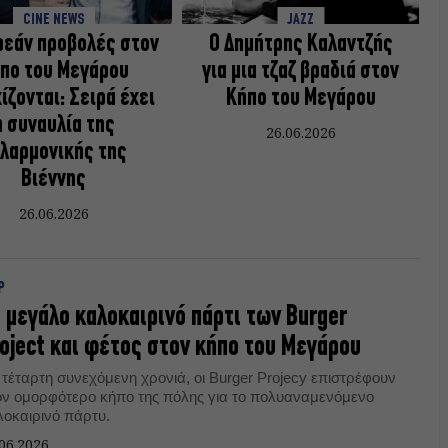
CINE NEWS
JAZZ
ρεάν προβολές στον
Ο Δημήτρης Καλαντζής
πο του Μεγάρου
για μια τζαζ βραδιά στον
ίζονται: Σειρά έχει
Κήπο του Μεγάρου
η συναυλία της
26.06.2026
λαρμονικής της
Βιέννης
26.06.2026
P
 μεγάλο καλοκαιρινό πάρτι των Burger
oject και φέτος στον κήπο του Μεγάρου
 τέταρτη συνεχόμενη χρονιά, οι Burger Projecy επιστρέφουν
ον ομορφότερο κήπο της πόλης για το πολυαναμενόμενο
λοκαιρινό πάρτυ.
06.2026