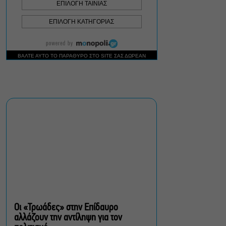
Δήμος Αθηναίων:
Απομάκρυνση 240
τραπεζοκαθισμάτων σε 13
επιχειρησιακές δράσεις
«Θάλασσα από γυαλί»:
Παγκόσμια πρεμιέρα για τη
νέα ταινία του Αλέξη
Αλεξίου
«Δυο μαύρα πουκάμισα»:
Το πρώτο trailer της
νέας, πολυαναμενόμενης
δραματικής σειράς του
MEGA
Οι «Τρωάδες» στην Επίδαυρο
αλλάζουν την αντίληψη για τον