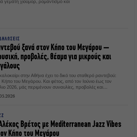
ιά γεμάτη χιούμορ, ρομαντισμό και
ΔΗΛΩΣΕΙΣ
ντεβού ξανά στον Κήπο του Μεγάρου –
υσική, προβολές, θέαμα για μικρούς και
εγάλους
καλοκαίρι στην Αθήνα έχει το δικό του σταθερό ραντεβού:
ν Κήπο του Μεγάρου. Και φέτος, από τον Ιούνιο έως τον
ύλιο 2026, μάς περιμένουν συναυλίες, προβολές και
ραστάσεις για μικρούς και μεγάλους, σε ένα πρόγραμμα
05.2026
άτο ρυθμό, εικόνες και καλοκαιρινή διάθεση.
ZZ
Αλέκος Βρέτος με Mediterranean Jazz Vibes
ον Κήπο του Μεγάρου