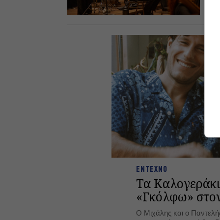
15.
ΕΝΤΕΧΝΟ
Τα Καλογεράκι
«Γκόλφω» στο
Ο Μιχάλης και ο Παντελ