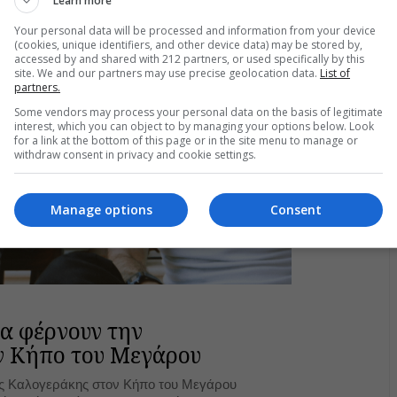
Learn more
06.2026
Your personal data will be processed and information from your device
(cookies, unique identifiers, and other device data) may be stored by,
accessed by and shared with 212 partners, or used specifically by this
site. We and our partners may use precise geolocation data.
List of
partners.
Some vendors may process your personal data on the basis of legitimate
interest, which you can object to by managing your options below. Look
for a link at the bottom of this page or in the site menu to manage or
withdraw consent in privacy and cookie settings.
Manage options
Consent
α φέρνουν την
ν Κήπο του Μεγάρου
ής Καλογεράκης στον Κήπο του Μεγάρου