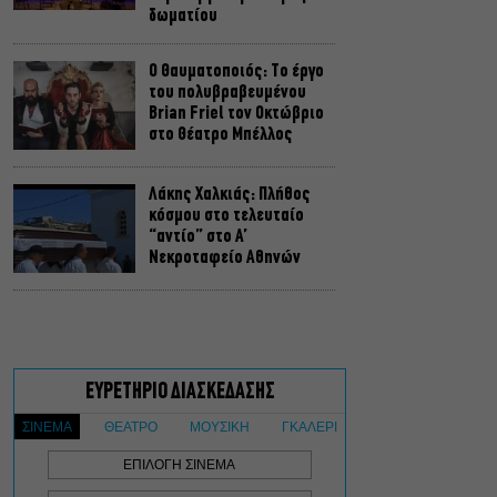
δωματίου
Ο Θαυματοποιός: Το έργο
του πολυβραβευμένου
Brian Friel τον Οκτώβριο
στο Θέατρο Μπέλλος
Λάκης Χαλκιάς: Πλήθος
κόσμου στο τελευταίο
“αντίο” στο Α’
Νεκροταφείο Αθηνών
Μια άλλη Θήβα: Σε ποια
αθηναϊκά θέατρα θα δούμε
την παράσταση το
Φθινόπωρο
ΥΠΠΟ: Αναβαθμίζεται ο
αρχαιολογικός χώρος του
Ραμνούντος