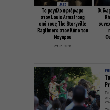
JAZZ
Το μεγάλο αφιέρωμα
Οι δω
στον Louis Armstrong
Κή
από τους The Storyville
συνεχ
Ragtimers στον Κήπο του
Μεγάρου
Φι
29.06.2026
PO
Το
Pr
Για
στ
κα
24.