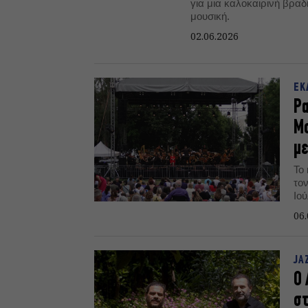
για μια καλοκαιρινή βραδ
μουσική.
02.06.2026
ΕΚ
Ρα
Μο
μ
Το 
το
Ιο
πα
06.
γεμ
JA
Ο 
στ