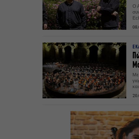
Ο Α
συ
Ec
08.
ΕΚ
Πώ
Μο
Με
γι
και
20.