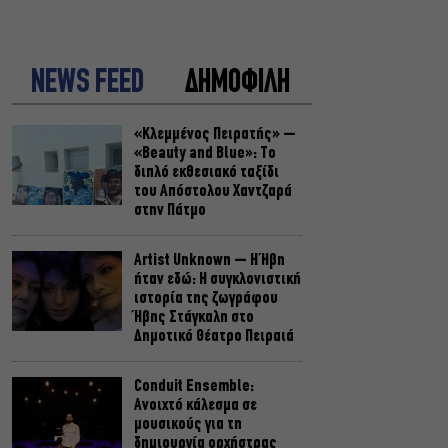
NEWS FEED
ΔΗΜΟΦΙΛΗ
«Κλεμμένος Πειρατής» –
«Beauty and Blue»: Το
διπλό εκθεσιακό ταξίδι
του Απόστολου Χαντζαρά
στην Πάτμο
Artist Unknown – Η Ήβη
ήταν εδώ: Η συγκλονιστική
ιστορία της ζωγράφου
Ήβης Στάγκαλη στο
Δημοτικό Θέατρο Πειραιά
Conduit Ensemble:
Ανοιχτό κάλεσμα σε
μουσικούς για τη
δημιουργία ορχήστρας