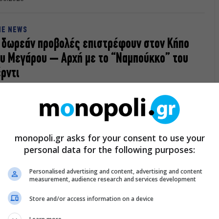
NE NEWS
 δωρεάν προβολές επιστρέφουν στον Κήπο
υ Μεγάρου – Αρχή με το “Ναμπούκκο” του
ρντι
α τέταρτο καλοκαίρι το Μέγαρο Μουσικής Αθηνών, σε
εργασία με την Unitel, προσφέρει στο κοινό της Αθήνας
σσερις μαγευτικές βραδιές προβολών στον Κήπο του
γάρου.
06.2026
monopoli.gr asks for your consent to use your
personal data for the following purposes:
ΑΣΙΚΗ ΜΟΥΣΙΚΗ
Pittsburgh Youth Symphony Orchestra για
Personalised advertising and content, advertising and content
measurement, audience research and services development
α δωρεάν συναυλία στον Κήπο του Μεγάρου
οι μουσικοί από το Πίτσμπουργκ έρχονται στο Μέγαρο
Store and/or access information on a device
υσικής Αθηνών για μια μοναδική βραδιά κλασικής μουσικής.