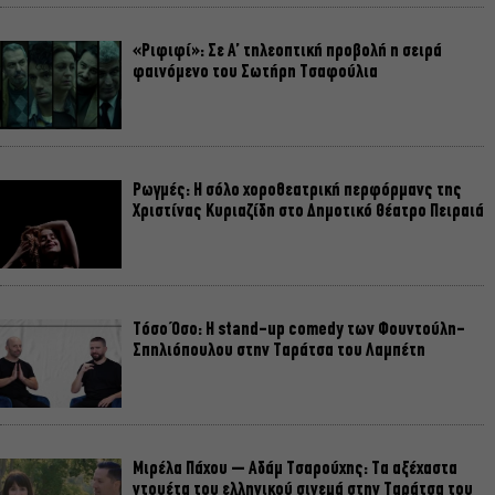
«Ριφιφί»: Σε Α’ τηλεοπτική προβολή η σειρά
φαινόμενο του Σωτήρη Τσαφούλια
Ρωγμές: Η σόλο χοροθεατρική περφόρμανς της
Χριστίνας Κυριαζίδη στο Δημοτικό Θέατρο Πειραιά
Τόσο Όσο: Η stand-up comedy των Φουντούλη-
Σπηλιόπουλου στην Ταράτσα του Λαμπέτη
Μιρέλα Πάχου – Αδάμ Τσαρούχης: Τα αξέχαστα
ντουέτα του ελληνικού σινεμά στην Ταράτσα του