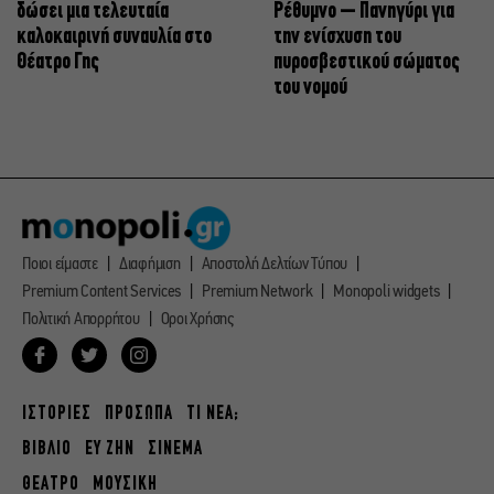
δώσει μια τελευταία
Ρέθυμνο – Πανηγύρι για
καλοκαιρινή συναυλία στο
την ενίσχυση του
Θέατρο Γης
πυροσβεστικού σώματος
του νομού
Ποιοι είμαστε
Διαφήμιση
Αποστολή Δελτίων Τύπου
Premium Content Services
Premium Network
Monopoli widgets
Πολιτική Απορρήτου
Οροι Χρήσης
ΙΣΤΟΡΙΕΣ
ΠΡΟΣΩΠΑ
ΤΙ ΝΕΑ;
ΒΙΒΛΙΟ
ΕΥ ΖΗΝ
ΣΙΝΕΜΑ
ΘΕΑΤΡΟ
ΜΟΥΣΙΚΗ