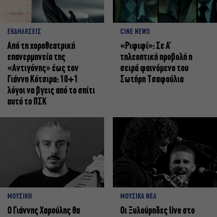
ΕΚΔΗΛΩΣΕΙΣ
CINE NEWS
Από τη χοροθεατρική
«Ριφιφί»: Σε Α’
επανερμηνεία της
τηλεοπτική προβολή η
«Αντιγόνης» έως τον
σειρά φαινόμενο του
Γιάννη Κότσιρα: 10+1
Σωτήρη Τσαφούλια
λόγοι να βγεις από το σπίτι
αυτό το ΠΣΚ
ΜΟΥΣΙΚΗ
ΜΟΥΣΙΚΑ ΝΕΑ
Ο Γιάννης Χαρούλης θα
Οι Ξυλούρηδες live στο