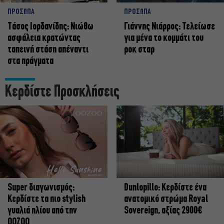
ΠΡΟΣΩΠΑ
ΠΡΟΣΩΠΑ
Tάσος Ιορδανίδης: Νιώθω
Γιάννης Νιάρρος: Τελείωσε
ασφάλεια κρατώντας
για μένα το κομμάτι του
ταπεινή στάση απέναντι
ροκ σταρ
στα πράγματα
Κερδίστε Προσκλήσεις
Super διαγωνισμός:
Dunlopillo: Κερδίστε ένα
Κερδίστε τα πιο stylish
ανατομικό στρώμα Royal
γυαλιά ηλίου από την
Sovereign, αξίας 2900€
OOZOO