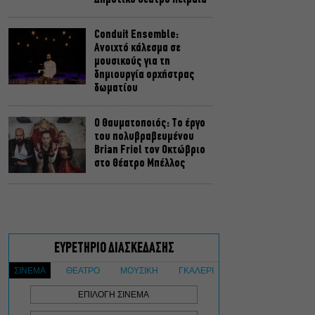
Conduit Ensemble:
Ανοιχτό κάλεσμα σε
μουσικούς για τη
δημιουργία ορχήστρας
δωματίου
Ο Θαυματοποιός: Το έργο
του πολυβραβευμένου
Brian Friel τον Οκτώβριο
στο Θέατρο Μπέλλος
Λάκης Χαλκιάς: Πλήθος
κόσμου στο τελευταίο
“αντίο” στο Α’
Νεκροταφείο Αθηνών
Μια άλλη Θήβα: Σε ποια
αθηναϊκά θέατρα θα δούμε
την παράσταση το