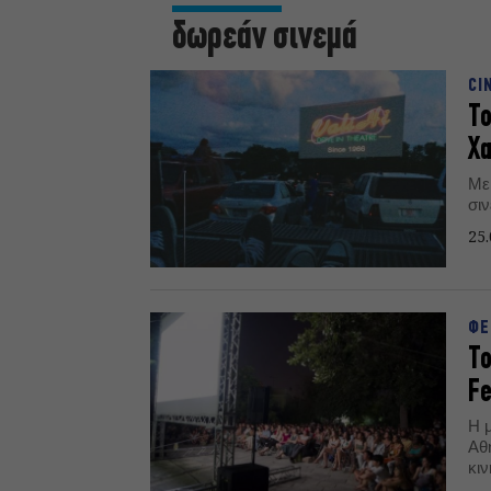
δωρεάν σινεμά
CI
To
Χα
Με 
σι
25.
ΦΕ
Το
Fe
Η 
Αθ
κι
Αύ