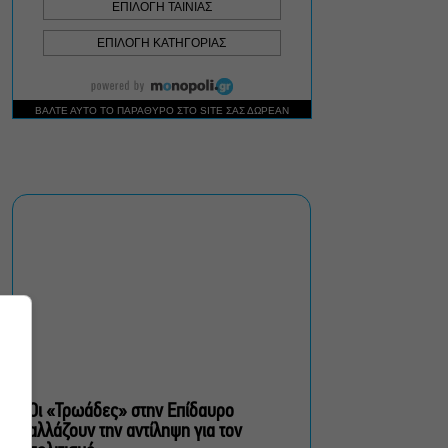
Φθινόπωρο
ΥΠΠΟ: Αναβαθμίζεται ο
αρχαιολογικός χώρος του
Ραμνούντος
Δήμος Αθηναίων:
Απομάκρυνση 240
τραπεζοκαθισμάτων σε 13
επιχειρησιακές δράσεις
«Θάλασσα από γυαλί»:
Παγκόσμια πρεμιέρα για τη
νέα ταινία του Αλέξη
Αλεξίου
Οι «Τρωάδες» στην Επίδαυρο
αλλάζουν την αντίληψη για τον