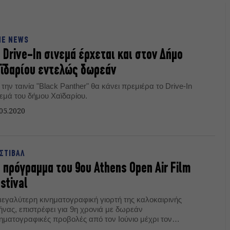
NE NEWS
 Drive-In σινεμά έρχεται και στον Δήμο
ϊδαρίου εντελώς δωρεάν
την ταινία "Black Panther" θα κάνει πρεμιέρα το Drive-In
νεμά του δήμου Χαϊδαρίου.
05.2020
ΣΤΙΒΑΛ
 πρόγραμμα του 9ου Athens Open Air Film
stival
μεγαλύτερη κινηματογραφική γιορτή της καλοκαιρινής
ήνας, επιστρέφει για 9η χρονιά με δωρεάν
νηματογραφικές προβολές από τον Ιούνιο μέχρι τον
γουστο.