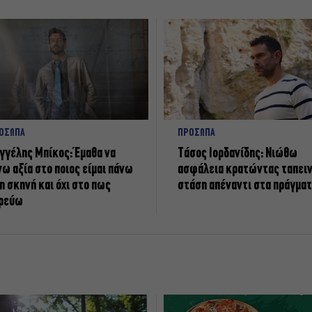
ΟΣΩΠΑ
ΠΡΟΣΩΠΑ
γγέλης Μπίκος: Έμαθα να
Tάσος Ιορδανίδης: Νιώθω
νω αξία στο ποιος είμαι πάνω
ασφάλεια κρατώντας ταπει
η σκηνή και όχι στο πως
στάση απέναντι στα πράγμα
ρεύω