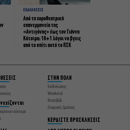
ΕΚΔΗΛΩΣΕΙΣ
Από τη χοροθεατρική
ην
επανερμηνεία της
«Αντιγόνης» έως τον Γιάννη
Κότσιρα: 10+1 λόγοι να βγεις
από το σπίτι αυτό το ΠΣΚ
ΘΕΣΕΙΣ
ΣΤΗΝ ΠΟΛΗ
ματα
Εκδηλώσεις
οσεχώς
Weekend
Φεστιβάλ
νεχίζονται
Εταιρικές Δράσεις
ειώνουν σύντομα
α
ΚΕΡΔΙΣΤΕ ΠΡΟΣΚΛΗΣΕΙΣ