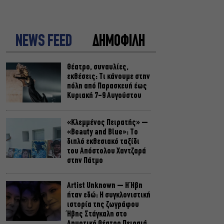
NEWS FEED
ΔΗΜΟΦΙΛΗ
Θέατρο, συναυλίες,
εκθέσεις: Τι κάνουμε στην
πόλη από Παρασκευή έως
Κυριακή 7-9 Αυγούστου
«Κλεμμένος Πειρατής» –
«Beauty and Blue»: Το
διπλό εκθεσιακό ταξίδι
του Απόστολου Χαντζαρά
στην Πάτμο
Artist Unknown – Η Ήβη
ήταν εδώ: Η συγκλονιστική
ιστορία της ζωγράφου
Ήβης Στάγκαλη στο
Δημοτικό Θέατρο Πειραιά