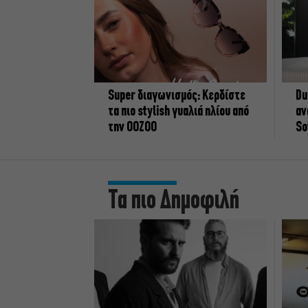
Super διαγωνισμός: Κερδίστε
Du
τα πιο stylish γυαλιά ηλίου από
αν
την OOZOO
So
Τα πιο Δημοφιλή