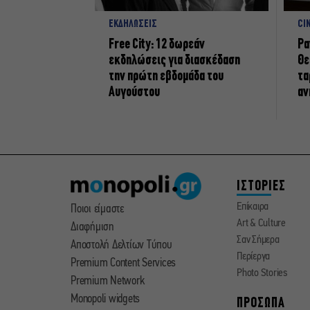
ΕΚΔΗΛΩΣΕΙΣ
CI
Free City: 12 δωρεάν
Ρα
εκδηλώσεις για διασκέδαση
Θε
την πρώτη εβδομάδα του
τα
Αυγούστου
αν
ΙΣΤΟΡΙΕΣ
Επίκαιρα
Ποιοι είμαστε
Art & Culture
Διαφήμιση
Σαν Σήμερα
Αποστολή Δελτίων Τύπου
Περίεργα
Premium Content Services
Photo Stories
Premium Network
Monopoli widgets
ΠΡΟΣΩΠΑ