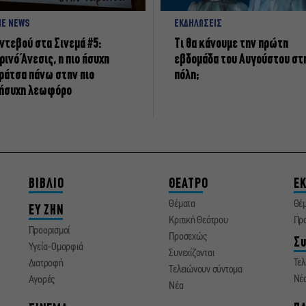
NE NEWS
ΕΚΔΗΛΩΣΕΙΣ
ντεβού στα Σινεμά #5:
Τι θα κάνουμε την πρώτη
ρινό Άνεσις, η πιο ήσυχη
εβδομάδα του Αυγούστου στ
ράτσα πάνω στην πιο
πόλη;
ήσυχη λεωφόρο
ΒΙΒΛΙΟ
ΘΕΑΤΡΟ
ΕΚ
Θέματα
Θέ
ΕΥ ΖΗΝ
Κριτική Θεάτρου
Πρ
Προορισμοί
Προσεχώς
Συ
Υγεία-Ομορφιά
Συνεχίζονται
Τελ
Διατροφή
Τελειώνουν σύντομα
Νέ
Αγορές
Νέα