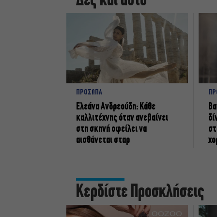
Δες και αυτό
ΠΡΟΣΩΠΑ
ΠΡ
Ελεάνα Ανδρεούδη: Κάθε
Βα
καλλιτέχνης όταν ανεβαίνει
δί
στη σκηνή οφείλει να
στ
αισθάνεται σταρ
χο
Κερδίστε Προσκλήσεις