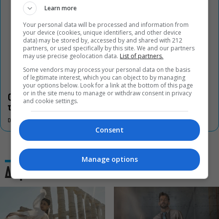
Learn more
Your personal data will be processed and information from
your device (cookies, unique identifiers, and other device
data) may be stored by, accessed by and shared with 212
partners, or used specifically by this site. We and our partners
may use precise geolocation data.
List of partners.
Some vendors may process your personal data on the basis
of legitimate interest, which you can object to by managing
your options below. Look for a link at the bottom of this page
or in the site menu to manage or withdraw consent in privacy
Οι «Τρωάδες» στην Επίδαυρο αλλάζουν την αντίληψη για
and cookie settings.
τον πολιτισμό
DON'T MISS
Consent
Manage options
Δες και αυτό