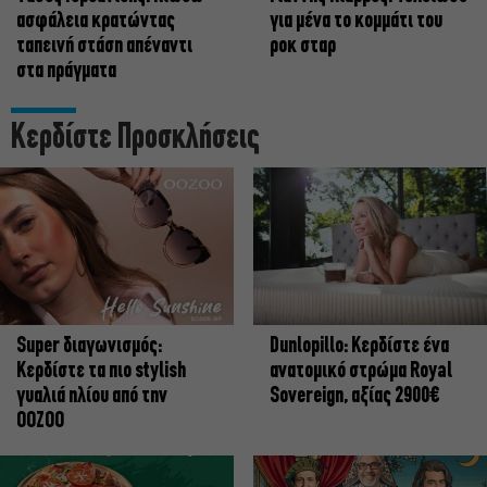
ασφάλεια κρατώντας
για μένα το κομμάτι του
ταπεινή στάση απέναντι
ροκ σταρ
στα πράγματα
Κερδίστε Προσκλήσεις
Super διαγωνισμός:
Dunlopillo: Κερδίστε ένα
Κερδίστε τα πιο stylish
ανατομικό στρώμα Royal
γυαλιά ηλίου από την
Sovereign, αξίας 2900€
OOZOO