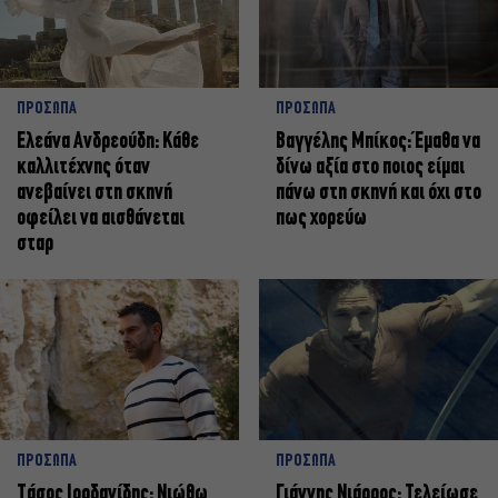
ΠΡΟΣΩΠΑ
ΠΡΟΣΩΠΑ
Ελεάνα Ανδρεούδη: Κάθε
Βαγγέλης Μπίκος: Έμαθα να
καλλιτέχνης όταν
δίνω αξία στο ποιος είμαι
ανεβαίνει στη σκηνή
πάνω στη σκηνή και όχι στο
οφείλει να αισθάνεται
πως χορεύω
σταρ
ΠΡΟΣΩΠΑ
ΠΡΟΣΩΠΑ
Tάσος Ιορδανίδης: Νιώθω
Γιάννης Νιάρρος: Τελείωσε