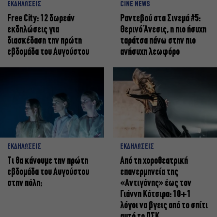
ΕΚΔΗΛΩΣΕΙΣ
CINE NEWS
Free City: 12 δωρεάν
Ραντεβού στα Σινεμά #5:
εκδηλώσεις για
Θερινό Άνεσις, η πιο ήσυχη
διασκέδαση την πρώτη
ταράτσα πάνω στην πιο
εβδομάδα του Αυγούστου
ανήσυχη λεωφόρο
ΕΚΔΗΛΩΣΕΙΣ
ΕΚΔΗΛΩΣΕΙΣ
Τι θα κάνουμε την πρώτη
Από τη χοροθεατρική
εβδομάδα του Αυγούστου
επανερμηνεία της
στην πόλη;
«Αντιγόνης» έως τον
Γιάννη Κότσιρα: 10+1
λόγοι να βγεις από το σπίτι
αυτό το ΠΣΚ