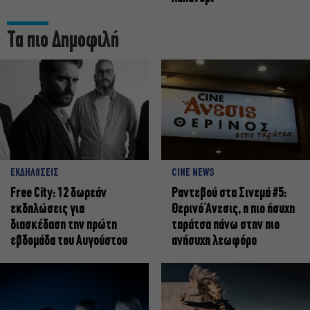
Τα πιο Δημοφιλή
ΕΚΔΗΛΩΣΕΙΣ
CINE NEWS
Free City: 12 δωρεάν
Ραντεβού στα Σινεμά #5:
εκδηλώσεις για
Θερινό Άνεσις, η πιο ήσυχη
διασκέδαση την πρώτη
ταράτσα πάνω στην πιο
εβδομάδα του Αυγούστου
ανήσυχη λεωφόρο