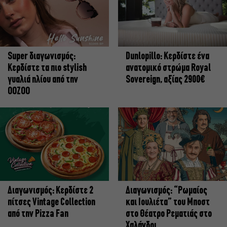
Super διαγωνισμός:
Dunlopillo: Κερδίστε ένα
Κερδίστε τα πιο stylish
ανατομικό στρώμα Royal
γυαλιά ηλίου από την
Sovereign, αξίας 2900€
OOZOO
Διαγωνισμός: Κερδίστε 2
Διαγωνισμός: “Ρωμαίος
πίτσες Vintage Collection
και Ιουλιέτα” του Μποστ
από την Pizza Fan
στο Θέατρο Ρεματιάς στο
Χαλάνδρι