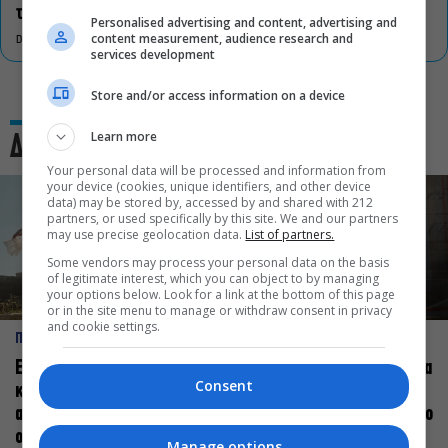
τον πολιτισμό
Personalised advertising and content, advertising and
content measurement, audience research and
DON'T MISS
services development
Store and/or access information on a device
Learn more
Δες και αυτό
Your personal data will be processed and information from
your device (cookies, unique identifiers, and other device
data) may be stored by, accessed by and shared with 212
partners, or used specifically by this site. We and our partners
may use precise geolocation data.
List of partners.
Some vendors may process your personal data on the basis
of legitimate interest, which you can object to by managing
your options below. Look for a link at the bottom of this page
or in the site menu to manage or withdraw consent in privacy
and cookie settings.
ΠΡΟΣΩΠΑ
ΠΡΟΣΩΠΑ
Ελεάνα Ανδρεούδη: Κάθε
Βαγγέλης Μπίκος: Έμαθα να
Consent
καλλιτέχνης όταν
δίνω αξία στο ποιος είμαι
ανεβαίνει στη σκηνή
πάνω στη σκηνή και όχι στο
οφείλει να αισθάνεται
πως χορεύω
Manage options