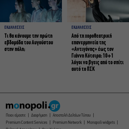
ΕΚΔΗΛΩΣΕΙΣ
ΕΚΔΗΛΩΣΕΙΣ
Τι θα κάνουμε την πρώτη
Από τη χοροθεατρική
εβδομάδα του Αυγούστου
επανερμηνεία της
στην πόλη;
«Αντιγόνης» έως τον
Γιάννη Κότσιρα: 10+1
λόγοι να βγεις από το σπίτι
αυτό το ΠΣΚ
Ποιοι είμαστε
Διαφήμιση
Αποστολή Δελτίων Τύπου
Premium Content Services
Premium Network
Monopoli widgets