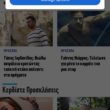
σταρ
ΠΡΟΣΩΠΑ
ΠΡΟΣΩΠΑ
Tάσος Ιορδανίδης: Νιώθω
Γιάννης Νιάρρος: Τελείωσε
ασφάλεια κρατώντας
για μένα το κομμάτι του
ταπεινή στάση απέναντι
ροκ σταρ
στα πράγματα
Κερδίστε Προσκλήσεις