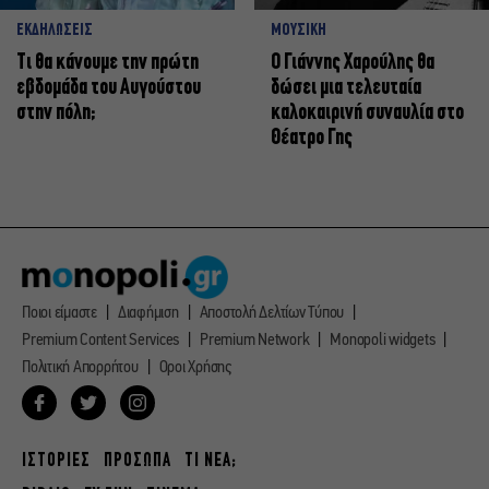
ΕΚΔΗΛΩΣΕΙΣ
ΜΟΥΣΙΚΗ
Τι θα κάνουμε την πρώτη
Ο Γιάννης Χαρούλης θα
εβδομάδα του Αυγούστου
δώσει μια τελευταία
στην πόλη;
καλοκαιρινή συναυλία στο
Θέατρο Γης
Ποιοι είμαστε
Διαφήμιση
Αποστολή Δελτίων Τύπου
Premium Content Services
Premium Network
Monopoli widgets
Πολιτική Απορρήτου
Οροι Χρήσης
ΙΣΤΟΡΙΕΣ
ΠΡΟΣΩΠΑ
ΤΙ ΝΕΑ;