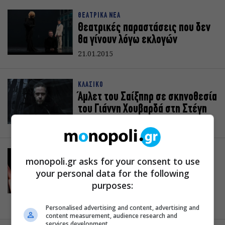
ΘΕΑΤΡΙΚΑ ΝΕΑ
Θεατρικές παραστάσεις που δεν
θα γίνουν λόγω εκλογών
21.01.2015
ΚΛΑΣΙΚΟ
Άμλετ του Σαίξπηρ σε σκηνοθεσία
του Γιάννη Χουβαρδά στη Στέγη
05.01.2015
ΚΟΙΝΩΝΙΚΟ
monopoli.gr asks for your consent to use
Ο Ρόζενκραντζ και ο
your personal data for the following
Γκίλντενστερν είναι νεκροί στο
purposes:
Θέατρο Επί Κολωνώ
05.12.2014
Personalised advertising and content, advertising and
content measurement, audience research and
services development