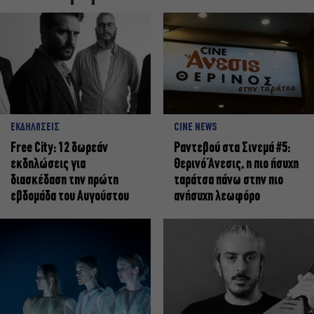
ΕΚΔΗΛΩΣΕΙΣ
CINE NEWS
Free City: 12 δωρεάν
Ραντεβού στα Σινεμά #5:
εκδηλώσεις για
Θερινό Άνεσις, η πιο ήσυχη
διασκέδαση την πρώτη
ταράτσα πάνω στην πιο
εβδομάδα του Αυγούστου
ανήσυχη λεωφόρο