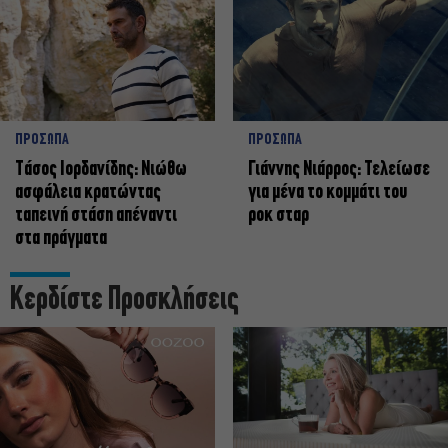
ΠΡΟΣΩΠΑ
ΠΡΟΣΩΠΑ
Tάσος Ιορδανίδης: Νιώθω
Γιάννης Νιάρρος: Τελείωσε
ασφάλεια κρατώντας
για μένα το κομμάτι του
ταπεινή στάση απέναντι
ροκ σταρ
στα πράγματα
Κερδίστε Προσκλήσεις