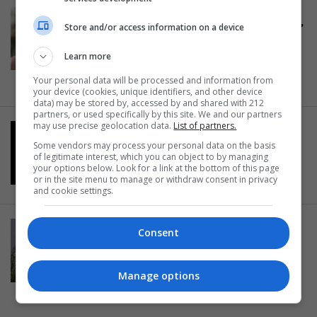
ΘΕΑΤΡΙΚΑ ΝΕΑ
Store and/or access information on a device
Χρήστος Λούλης: Γίνεται “Άμλετ”
σε σκηνοθεσία Γιάννη Χουβαρδά
Learn more
για τη Στέγη
Your personal data will be processed and information from
04.06.2014
your device (cookies, unique identifiers, and other device
data) may be stored by, accessed by and shared with 212
partners, or used specifically by this site. We and our partners
may use precise geolocation data.
List of partners.
ΘΕΑΤΡΙΚΑ ΝΕΑ
Έκτακτη παράσταση του Άμλετ
Some vendors may process your personal data on the basis
of legitimate interest, which you can object to by managing
στο θέατρο Πορεία
your options below. Look for a link at the bottom of this page
or in the site menu to manage or withdraw consent in privacy
30.05.2014
and cookie settings.
ΕΙΔΑΜΕ / ΠΑΡΑΣΤΑΣΕΙΣ
Consent
Είδαμε τον “Άμλετ” στο θέατρο
Πορεία- Στο πνεύμα των
Manage options
περικοπών…
21.05.2014