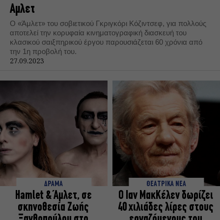
Αμλετ
Ο «Άμλετ» του σοβιετικού Γκριγκόρι Κόζιντσεφ, για πολλούς
αποτελεί την κορυφαία κινηματογραφική διασκευή του
κλασικού σαιξπηρικού έργου παρουσιάζεται 60 χρόνια από
την 1η προβολή του.
27.09.2023
ΔΡΑΜΑ
ΘΕΑΤΡΙΚΑ ΝΕΑ
Hamlet & Άμλετ, σε
Ο Ιαν ΜακΚέλεν δωρίζει
σκηνοθεσία Ζωής
40 χιλιάδες λίρες στους
Ξανθοπούλου στο
εργαζόμενους του