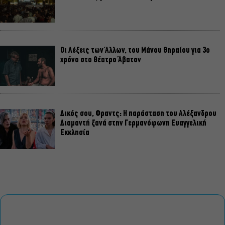
Οι Λέξεις των Άλλων, του Μάνου Θηραίου για 3ο
χρόνο στο Θέατρο Άβατον
Δικός σου, Φραντς: Η παράσταση του Αλέξανδρου
Διαμαντή ξανά στην Γερμανόφωνη Ευαγγελική
Εκκλησία