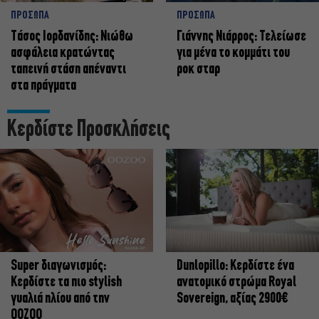
ΠΡΟΣΩΠΑ
ΠΡΟΣΩΠΑ
Tάσος Ιορδανίδης: Νιώθω
Γιάννης Νιάρρος: Τελείωσε
ασφάλεια κρατώντας
για μένα το κομμάτι του
ταπεινή στάση απέναντι
ροκ σταρ
στα πράγματα
Κερδίστε Προσκλήσεις
Super διαγωνισμός:
Dunlopillo: Κερδίστε ένα
Κερδίστε τα πιο stylish
ανατομικό στρώμα Royal
γυαλιά ηλίου από την
Sovereign, αξίας 2900€
OOZOO