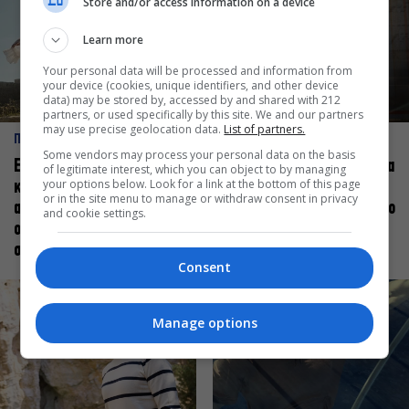
Store and/or access information on a device
Learn more
Your personal data will be processed and information from
your device (cookies, unique identifiers, and other device
data) may be stored by, accessed by and shared with 212
partners, or used specifically by this site. We and our partners
may use precise geolocation data.
List of partners.
ΠΡΟΣΩΠΑ
ΠΡΟΣΩΠΑ
Some vendors may process your personal data on the basis
Ελεάνα Ανδρεούδη: Κάθε
Βαγγέλης Μπίκος: Έμαθα να
of legitimate interest, which you can object to by managing
your options below. Look for a link at the bottom of this page
καλλιτέχνης όταν
δίνω αξία στο ποιος είμαι
or in the site menu to manage or withdraw consent in privacy
ανεβαίνει στη σκηνή
πάνω στη σκηνή και όχι στο
and cookie settings.
οφείλει να αισθάνεται
πως χορεύω
σταρ
Consent
Manage options