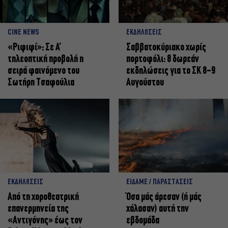
CINE NEWS
ΕΚΔΗΛΩΣΕΙΣ
«Ριφιφί»: Σε Α’
Σαββατοκύριακο χωρίς
τηλεοπτική προβολή η
πορτοφόλι: 8 δωρεάν
σειρά φαινόμενο του
εκδηλώσεις για το ΣΚ 8-9
Σωτήρη Τσαφούλια
Αυγούστου
ΕΚΔΗΛΩΣΕΙΣ
ΕΙΔΑΜΕ / ΠΑΡΑΣΤΑΣΕΙΣ
Από τη χοροθεατρική
Όσα μάς άρεσαν (ή μάς
επανερμηνεία της
χάλασαν) αυτή την
«Αντιγόνης» έως τον
εβδομάδα