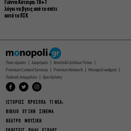
Γιάννη Κότσιρα: 10+1
λόγοι να βγεις από το σπίτι
αυτό το ΠΣΚ
Ποιοι είμαστε
Διαφήμιση
Αποστολή Δελτίων Τύπου
Premium Content Services
Premium Network
Monopoli widgets
Πολιτική Απορρήτου
Οροι Χρήσης
ΙΣΤΟΡΙΕΣ
ΠΡΟΣΩΠΑ
ΤΙ ΝΕΑ;
ΒΙΒΛΙΟ
ΕΥ ΖΗΝ
ΣΙΝΕΜΑ
ΘΕΑΤΡΟ
ΜΟΥΣΙΚΗ
ΕΚΘΕΣΕΙΣ
ΠΑΙΔΙ
ΕΞΟΔΟΣ