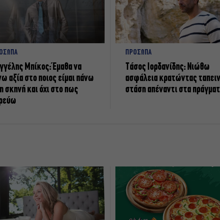
ΟΣΩΠΑ
ΠΡΟΣΩΠΑ
γγέλης Μπίκος: Έμαθα να
Tάσος Ιορδανίδης: Νιώθω
νω αξία στο ποιος είμαι πάνω
ασφάλεια κρατώντας ταπει
η σκηνή και όχι στο πως
στάση απέναντι στα πράγμα
ρεύω