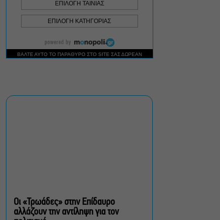
Σεπτέμβριο
Τουλάχιστον 1.500 έλεγχοι
σε 300 παραλίες –
Πρόστιμα έως 73.000€ για
αυθαίρετες καταλήψεις
Μια μικρή παρηγοριά:
Πέντε διηγήματα του
Ρέυμοντ Κάρβερ γίνονται
παράσταση στο studio
Μαυρομιχάλη
Ραντεβού στα Σινεμά #6:
Κάρμεν, εκεί όπου η
γειτονιά δίνει σινεφίλ
ραντεβού
Οι «Τρωάδες» στην Επίδαυρο
αλλάζουν την αντίληψη για τον