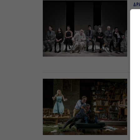
ΔΡ
Η 
Μα
Θέ
Έν
δρ
Υπ
Μα
26.
ΚΟ
Πο
Α
Το
αν
πα
Κω
29.